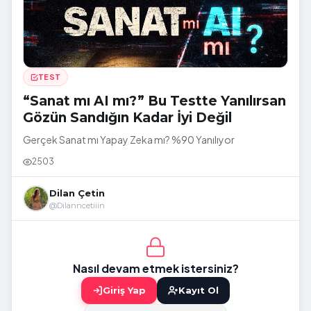
TEST
“Sanat mı AI mı?” Bu Testte Yanılırsan
Gözün Sandığın Kadar İyi Değil
Gerçek Sanat mı Yapay Zeka mı? %90 Yanılıyor
2503
Dilan Çetin
@Dilanncetiiin
Nasıl devam etmek istersiniz?
Giriş Yap
Kayıt Ol