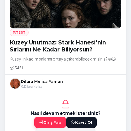
TEST
Kuzey Unutmaz: Stark Hanesi’nin
Sırlarını Ne Kadar Biliyorsun?
Kuzey’in kadim sırlarını ortaya çıkarabilecek misiniz? ❄️🐺
13451
Dilara Melisa Yaman
@DilaraMelisa
Nasıl devam etmek istersiniz?
Giriş Yap
Kayıt Ol