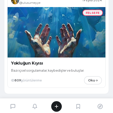
19 Eylül 2024
@ulusumeyye
FELSEFE
Yokluğun Kıyısı
Bazı içsel sorgulamalar, kaybedişler ve buluşlar.
809
görüntülenme
Oku