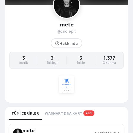
mete
@circlepit
Hakkında
3
3
3
1,377
İçerik
Takipçi
Takip
Okunma
1K
OKUNMA
Bronz
TÜM İÇERİKLER
WANNART DNA KARTI
Yeni
mete