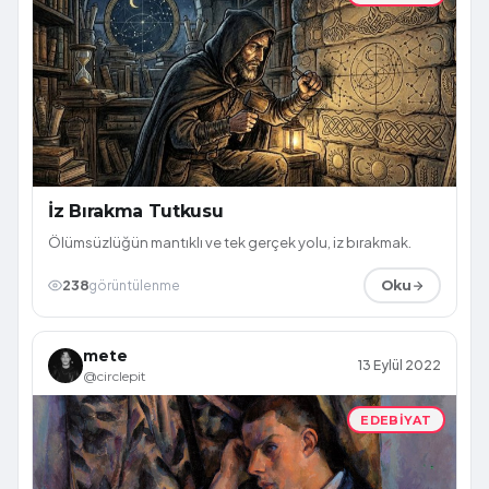
İz Bırakma Tutkusu
Ölümsüzlüğün mantıklı ve tek gerçek yolu, iz bırakmak.
238
görüntülenme
Oku
mete
13 Eylül 2022
@circlepit
EDEBIYAT