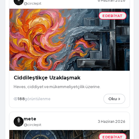
8 Haziran 2026
@circlepit
EDEBIYAT
Ciddileştikçe Uzaklaşmak
Heves, ciddiyet ve mükemmeliyetçilik üzerine.
188
görüntülenme
Oku
mete
3 Haziran 2026
@circlepit
EDEBIYAT