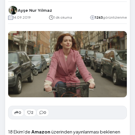
Ayşe Nur Yılmaz
14.09.2019
1 dk okuma
1263
görüntülenme
0
2
0
18 Ekim'de
Amazon
üzerinden yayınlanması beklenen