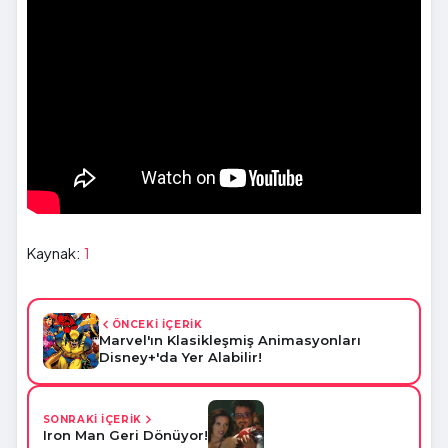
Kaynak:
1
ÖNCEKİ İÇERİK
Marvel'ın Klasikleşmiş Animasyonları
Disney+'da Yer Alabilir!
SONRAKİ İÇERİK
Iron Man Geri Dönüyor!