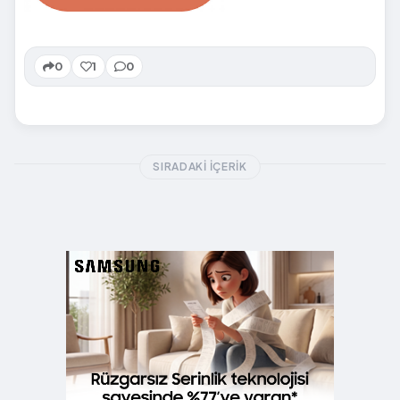
0
1
0
SIRADAKI İÇERIK