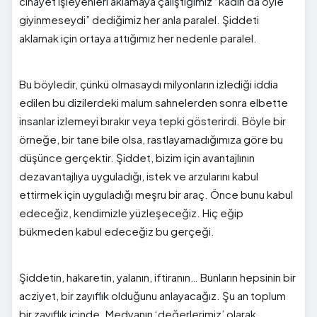
cinayet işleyenleri aklamaya çalıştığımız “kadın da öyle
giyinmeseydi” dediğimiz her anla paralel. Şiddeti
aklamak için ortaya attığımız her nedenle paralel.
Bu böyledir, çünkü olmasaydı milyonların izlediği iddia
edilen bu dizilerdeki malum sahnelerden sonra elbette
insanlar izlemeyi bırakır veya tepki gösterirdi. Böyle bir
örneğe, bir tane bile olsa, rastlayamadığımıza göre bu
düşünce gerçektir. Şiddet, bizim için avantajlının
dezavantajlıya uyguladığı, istek ve arzularını kabul
ettirmek için uyguladığı meşru bir araç. Önce bunu kabul
edeceğiz, kendimizle yüzleşeceğiz. Hiç eğip
bükmeden kabul edeceğiz bu gerçeği.
Şiddetin, hakaretin, yalanın, iftiranın… Bunların hepsinin bir
acziyet, bir zayıflık olduğunu anlayacağız. Şu an toplum
bir zayıflık içinde. Medyanın ‘değerlerimiz’ olarak