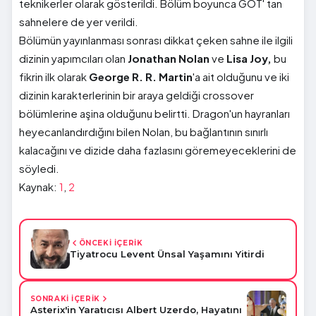
teknikerler olarak gösterildi. Bölüm boyunca GOT' tan
sahnelere de yer verildi.
Bölümün yayınlanması sonrası dikkat çeken sahne ile ilgili
dizinin yapımcıları olan
Jonathan Nolan
ve
Lisa Joy,
bu
fikrin ilk olarak
George R. R. Martin
'a ait olduğunu ve iki
dizinin karakterlerinin bir araya geldiği crossover
bölümlerine aşina olduğunu belirtti. Dragon'un hayranları
heyecanlandırdığını bilen Nolan, bu bağlantının sınırlı
kalacağını ve dizide daha fazlasını göremeyeceklerini de
söyledi.
Kaynak:
1
,
2
ÖNCEKİ İÇERİK
Tiyatrocu Levent Ünsal Yaşamını Yitirdi
SONRAKİ İÇERİK
Asterix'in Yaratıcısı Albert Uzerdo, Hayatını