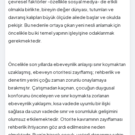
çevresel faktörler -özellikle sosyal medya- de etkili
olmakla birlikte, bireyin değer dünyası, tutumları ve
davranış kalıpları büyük ölçüde ailede başlar ve okulda
pekişir. Bu nedenle ortaya çıkan yeni nesli anlamak için
öncelikle bu iki temel yapının işleyişine odaklanmak
gerekmektedir.
Öncelikle son yıllarda ebeveynlik anlayışı sınır koymaktan
uzaklaşmış, ebeveyn otoritesi zayıflamış; rehberlik ve
denetim yerini çoğu zaman zorunlu onaylamaya
bırakmıştır. Çatışmadan kaçınan, çocuğun duygusal
konforunu önceleyen ve sınır koymakta zorlanan
ebeveynlik yaklaşımı, kısa vadede uyumlu bir ilişki
sağlasa da uzun vadede sınır ve sorumluluk gelişimini
olumsuz etkilemektedir. Otorite kavramının zayıflaması
rehberlik ihtiyacının göz ardı edilmesine neden
olmaktadır. Bugün birçok çocuk, yeterli donanıma sahip