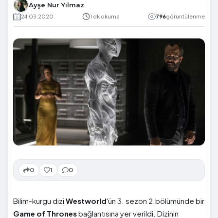
Ayşe Nur Yılmaz
24.03.2020
1 dk okuma
796
görüntülenme
0
1
0
Bilim-kurgu dizi
Westworld
'ün 3. sezon 2.bölümünde bir
Game of Thrones
bağlantısına yer verildi. Dizinin