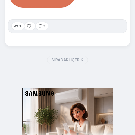
0
1
0
SIRADAKI İÇERIK