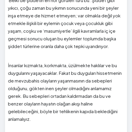
Belki de şiddetin en hor görülen türü bu. Şiddet gibi
yıkıcı, çoğu zaman bu yıkımın sonucunda yeni bir şeyler
inşa etmeye de hizmet etmeyen; var olmakla değil yok
etmekle ilişkili bir eylemin çocuk veya çocukluk gibi
yaşam, coşku ve ‘masumiyetle’ ilgili kavramlarla iç içe
geçmesi sonucu oluşan bu eylemler toplumda başka
şiddet türlerine oranla daha çok tepki uyandırıyor.
İnsanlar kızmakta, korkmakta, üzülmekte haklılar ve bu
duygularını yaşayacaklar. Fakat bu duyguları hissetmenin
de mevzubahis olayların yaşanmasının da sebepleri
olduğunu, gökten inen şeyler olmadığını anlamamız
gerek. Bu sebepleri ortadan kaldırmadan da bu ve
benzer olayların hayatın olağan akışı haline
gelebileceğini, böyle bir tehlikenin kapıda beklediğini
anlamalıyız.