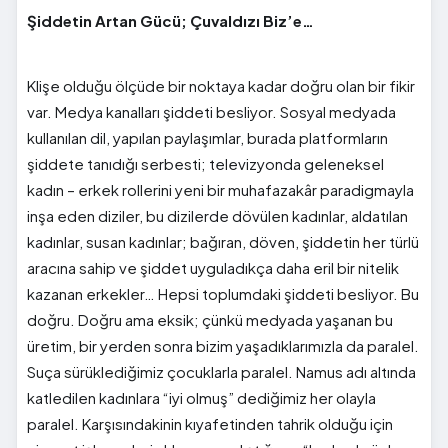
Şiddetin Artan Gücü; Çuvaldızı Biz’e…
Klişe olduğu ölçüde bir noktaya kadar doğru olan bir fikir
var. Medya kanalları şiddeti besliyor. Sosyal medyada
kullanılan dil, yapılan paylaşımlar, burada platformların
şiddete tanıdığı serbesti; televizyonda geleneksel
kadın – erkek rollerini yeni bir muhafazakâr paradigmayla
inşa eden diziler, bu dizilerde dövülen kadınlar, aldatılan
kadınlar, susan kadınlar; bağıran, döven, şiddetin her türlü
aracına sahip ve şiddet uyguladıkça daha eril bir nitelik
kazanan erkekler… Hepsi toplumdaki şiddeti besliyor. Bu
doğru. Doğru ama eksik; çünkü medyada yaşanan bu
üretim, bir yerden sonra bizim yaşadıklarımızla da paralel.
Suça sürüklediğimiz çocuklarla paralel. Namus adı altında
katledilen kadınlara “iyi olmuş” dediğimiz her olayla
paralel. Karşısındakinin kıyafetinden tahrik olduğu için