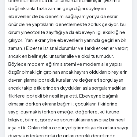
önemli bir kısmı da bu ortamlarda edinilmiştir. (Bizimle
değil ekranla fazla zaman geçirdiğini söyleyen
ebevenler de bu denetimi sağlayamıyor ya da ekran
önünde ne yaptıklarını denetlemekte zorluk çekiyor. bu
dırum yineotorite zayıflığı ya da ebeveyn ilgi eksikliğine
çıkıyor. Yani ekran yine ebevenlerin yanında geçirilen bir
zaman.) Elbette istisnai durumlar ve farklı etkenler vardır;
ancak en belirleyici unsurlar aile ve okul tutumudur.
Böylece modern eğitim sistemi ve modern aile yapısı
özgür olmak için çırpınan ancak hayran oldukları bireylerin
davranışlarına ipotekli, kuralları ve değerleri sorgulayan
ancak takip etiklerinden duydukları asla sorgulamadıkları
fikirlere ipotekli bir nesil inşa etti. Ebeveyne bağımlı
olmasın derken ekrana bağımlı; çocukların fikirlerine
saygı duymak isterken emeğe, değerlere, kültürüne,
bilgiye, bilime, görev ve sorumluklarına saygısız bir nesil
inşa etti. Onları daha özgür yetiştirmek ya da onlara saygı
duymak isterken belki de onları gerekli denetimde