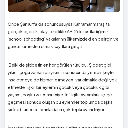
Önce Şanlıurfa’da sonuncusuysa Kahramanmaraş’ta
gerçekleşen iki olay, özellikle ABD’de rastladığımız
‘school schooting’ vakalarının ülkemizdeki en belirgin ve
güncel örnekleri olarak kayıtlara geçti.
Belki de şiddetin en hor görülen türü bu. Şiddet gibi
yıkıcı, çoğu zaman bu yıkımın sonucunda yeni bir şeyler
inşa etmeye de hizmet etmeyen; var olmakla değil yok
etmekle ilişkili bir eylemin çocuk veya çocukluk gibi
yaşam, coşku ve ‘masumiyetle’ ilgili kavramlarla iç içe
geçmesi sonucu oluşan bu eylemler toplumda başka
şiddet türlerine oranla daha çok tepki uyandırıyor.
İnsanlar kızmakta, korkmakta, üzülmekte haklılar ve bu