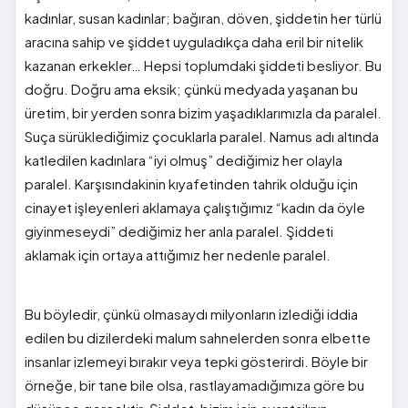
kadınlar, susan kadınlar; bağıran, döven, şiddetin her türlü
aracına sahip ve şiddet uyguladıkça daha eril bir nitelik
kazanan erkekler… Hepsi toplumdaki şiddeti besliyor. Bu
doğru. Doğru ama eksik; çünkü medyada yaşanan bu
üretim, bir yerden sonra bizim yaşadıklarımızla da paralel.
Suça sürüklediğimiz çocuklarla paralel. Namus adı altında
katledilen kadınlara “iyi olmuş” dediğimiz her olayla
paralel. Karşısındakinin kıyafetinden tahrik olduğu için
cinayet işleyenleri aklamaya çalıştığımız “kadın da öyle
giyinmeseydi” dediğimiz her anla paralel. Şiddeti
aklamak için ortaya attığımız her nedenle paralel.
Bu böyledir, çünkü olmasaydı milyonların izlediği iddia
edilen bu dizilerdeki malum sahnelerden sonra elbette
insanlar izlemeyi bırakır veya tepki gösterirdi. Böyle bir
örneğe, bir tane bile olsa, rastlayamadığımıza göre bu