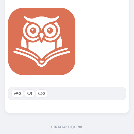
0
1
0
SIRADAKI İÇERIK