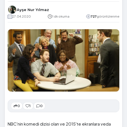
Ayşe Nur Yılmaz
27.04.2020
1 dk okuma
727
görüntülenme
0
1
0
NBC'nin komedi dizisi olan ve 2015'te ekranlara veda