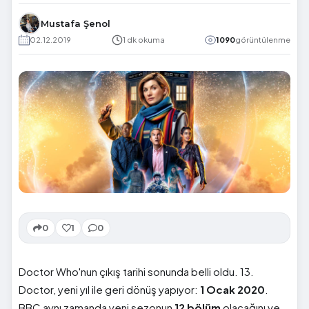
Mustafa Şenol
02.12.2019
1 dk okuma
1090
görüntülenme
0
1
0
Doctor Who'nun çıkış tarihi sonunda belli oldu. 13.
Doctor, yeni yıl ile geri dönüş yapıyor:
1 Ocak 2020
.
BBC aynı zamanda yeni sezonun
12 bölüm
olacağını ve