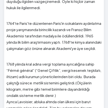
duyduğu ilgiden vazgeçiremedi. Öyle ki hiçbir zaman
hukuk ile ilgilenmedi.
1764'te Paris'te düzenlenen Paris'in sokaklarını aydınlatma
proje yarışmasında birincilik kazandı ve Fransız Bilim
Akademisi tarafından madalya ile ödüllendirildi. 1965
yılında ilk bilim araştırmasını yaptı. 1768'te kimya alanındaki
çalışmaları göz önüne alınarak Akademi'ye üye seçildi.
1768 yılında kral adına vergi toplama ayrıcalığına sahip
“Férmé général” (“Genel Çiftlik”, vergi kesenek teşkilatı,
iltizam) adlı kurumun yöneticilerinden biri oldu. Burada
çalıştığı sürece
metlik
sistemini geliştirdi.(Ölçülerin
kilogram, metre gibi temel birimlere dayandırıldığı
ondalık sisteme metlik denir.)
Ayrıca Lavoisier, abluka altında olan ülkesi için barut
yapmakla görevlendirildi. Tüm bu çalışmaları devam