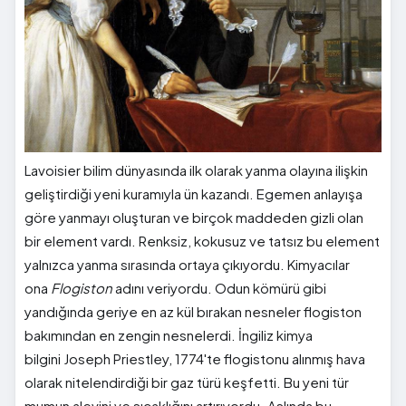
Lavoisier bilim dünyasında ilk olarak yanma olayına ilişkin
geliştirdiği yeni kuramıyla ün kazandı. Egemen anlayışa
göre yanmayı oluşturan ve birçok maddeden gizli olan
bir element vardı. Renksiz, kokusuz ve tatsız bu element
yalnızca yanma sırasında ortaya çıkıyordu. Kimyacılar
ona
Flogiston
adını veriyordu. Odun kömürü gibi
yandığında geriye en az kül bırakan nesneler flogiston
bakımından en zengin nesnelerdi. İngiliz kimya
bilgini Joseph Priestley, 1774'te flogistonu alınmış hava
olarak nitelendirdiği bir gaz türü keşfetti. Bu yeni tür
mumun alevini ve sıcaklığını artırıyordu. Aslında bu