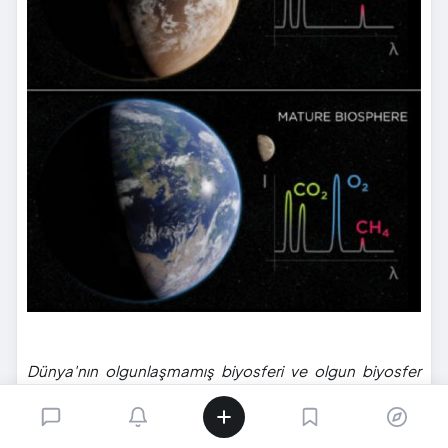
Dünya'nın olgunlaşmamış biyosferi ve olgun biyosfer
evreleri. Olgun biyosfer aşaması ancak fotosentetik
organizmalar Dünya'nın biyolojik olmayan süreçleriyle