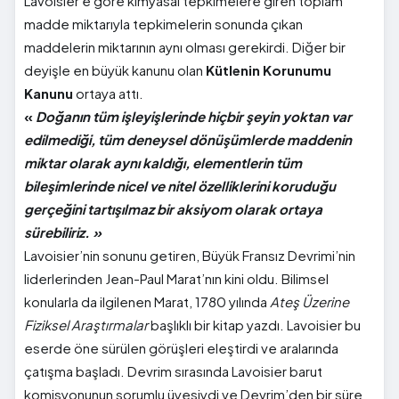
Lavoisier'e göre kimyasal tepkimelere giren toplam
madde miktarıyla tepkimelerin sonunda çıkan
maddelerin miktarının aynı olması gerekirdi. Diğer bir
deyişle en büyük kanunu olan
Kütlenin Korunumu
Kanunu
ortaya attı.
«
Doğanın tüm işleyişlerinde hiçbir şeyin yoktan var
edilmediği, tüm deneysel dönüşümlerde maddenin
miktar olarak aynı kaldığı, elementlerin tüm
bileşimlerinde nicel ve nitel özelliklerini koruduğu
gerçeğini tartışılmaz bir aksiyom olarak ortaya
sürebiliriz. »
Lavoisier’nin sonunu getiren, Büyük Fransız Devrimi’nin
liderlerinden Jean-Paul Marat’nın kini oldu. Bilimsel
konularla da ilgilenen Marat, 1780 yılında
Ateş Üzerine
Fiziksel Araştırmalar
başlıklı bir kitap yazdı. Lavoisier bu
eserde öne sürülen görüşleri eleştirdi ve aralarında
çatışma başladı. Devrim sırasında Lavoisier barut
komisyonunun sorumlu üyesiydi ve Devrim’den bir süre