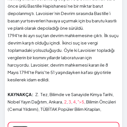
önce ünlü Bastille Hapishanesi’ne bir miktar barut
depolanmıştı. Lavoisier’nin Devrim sırasında Bastille’i
basan yurtseverleri havaya uçurmak için bu barutu kasıtlı
ve planlı olarak depoladığı öne sürüldü.
1794'te iki ayrı suçtan devrim mahkemesine çıktı. İlk suçu
devrim karşıtı olduğu içindi. İkinci suç ise vergi
toplamadaki yolsuzluğuydu. Öyle ki Lavoisier topladığı
vergilerin bir kısmını yıllardır laboratuvarı için
harcıyordu. Lavoisier, devrim mahkemesi kararı ile 8
Mayıs 1794'te Paris'te 51 yaşındayken kafası giyotinle
kesilerek idam edildi.
KAYNAKÇA:
Z. Tez, Bilimde ve Sanayide Kimya Tarihi,
Nobel Yayın Dağıtım, Ankara,
2
,
3
,
4
,
">5
, Bilimin Öncüleri
(Cemal Yıldırım), TÜBİTAK Popüler Bilim Kitapları,