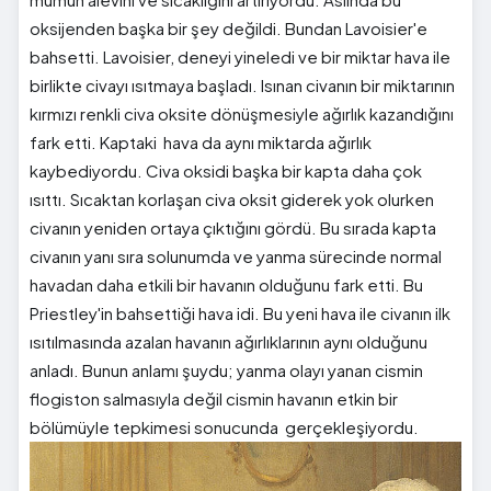
oksijenden başka bir şey değildi. Bundan Lavoisier'e
bahsetti. Lavoisier, deneyi yineledi ve bir miktar hava ile
birlikte civayı ısıtmaya başladı. Isınan civanın bir miktarının
kırmızı renkli civa oksite dönüşmesiyle ağırlık kazandığını
fark etti. Kaptaki hava da aynı miktarda ağırlık
kaybediyordu. Civa oksidi başka bir kapta daha çok
ısıttı. Sıcaktan korlaşan civa oksit giderek yok olurken
civanın yeniden ortaya çıktığını gördü. Bu sırada kapta
civanın yanı sıra solunumda ve yanma sürecinde normal
havadan daha etkili bir havanın olduğunu fark etti. Bu
Priestley'in bahsettiği hava idi. Bu yeni hava ile civanın ilk
ısıtılmasında azalan havanın ağırlıklarının aynı olduğunu
anladı. Bunun anlamı şuydu; yanma olayı yanan cismin
flogiston salmasıyla değil cismin havanın etkin bir
bölümüyle tepkimesi sonucunda gerçekleşiyordu.