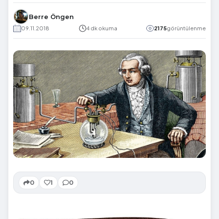
Berre Öngen
09.11.2018
4 dk okuma
2175
görüntülenme
0
1
0