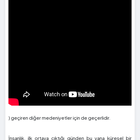
) geçiren diğer medeniyetler için de geçerlidir.
İnsanlık, ilk ortaya çıktığı günden bu yana küresel bir