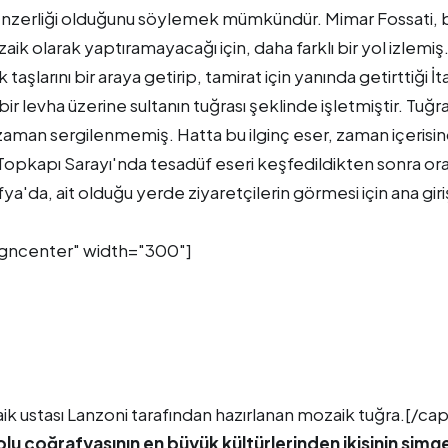
benzerliği olduğunu söylemek mümkündür. Mimar Fossati, 
k olarak yaptıramayacağı için, daha farklı bir yol izlemiş
larını bir araya getirip, tamirat için yanında getirttiği İt
ir levha üzerine sultanın tuğrası şeklinde işletmiştir. Tuğr
r zaman sergilenmemiş. Hatta bu ilginç eser, zaman içerisi
opkapı Sarayı'nda tesadüf eseri keşfedildikten sonra or
a'da, ait olduğu yerde ziyaretçilerin görmesi için ana giri
igncenter" width="300"]
k ustası Lanzoni tarafından hazırlanan mozaik tuğra.[/cap
lu coğrafyasının en büyük kültürlerinden ikisinin simg