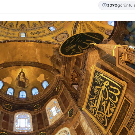
3090
görüntü