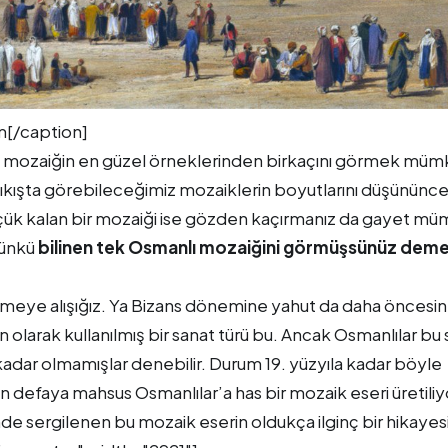
im[/caption]
olan mozaiğin en güzel örneklerinden birkaçını görmek mü
ıkışta görebileceğimiz mozaiklerin boyutlarını düşününce
çük kalan bir mozaiği ise gözden kaçırmanız da gayet mü
çünkü
bilinen tek Osmanlı mozaiğini görmüşsünüz deme
meye alışığız. Ya Bizans dönemine yahut da daha öncesine
olarak kullanılmış bir sanat türü bu. Ancak Osmanlılar bu
adar olmamışlar denebilir. Durum 19. yüzyıla kadar böyle
on defaya mahsus Osmanlılar’a has bir mozaik eseri üretiliy
 sergilenen bu mozaik eserin oldukça ilginç bir hikayesi