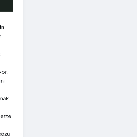
ün
n
.
yor.
nı
tmak
bette
i
 sözü