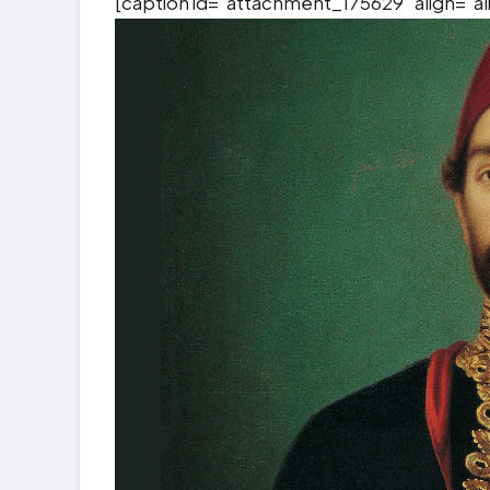
[caption id="attachment_175629" align="al