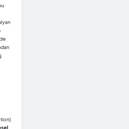
bu
.
alyan
a
nde
adan
ş
tion]
esel