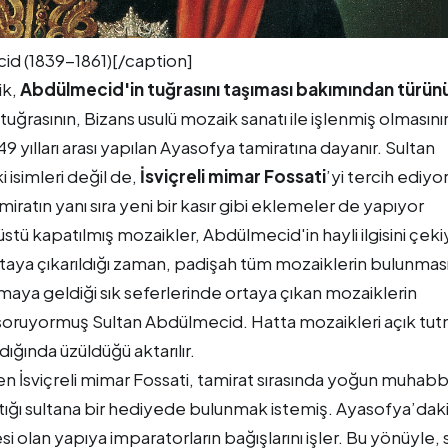
id (1839-1861)[/caption]
ik,
Abdülmecid'in tuğrasını taşıması bakımından türün
 tuğrasının, Bizans usulü mozaik sanatı ile işlenmiş olmasını
 yılları arası yapılan Ayasofya tamiratına dayanır. Sultan
isimleri değil de,
İsviçreli mimar Fossati
’yi tercih ediyor
iratın yanı sıra yeni bir kasır gibi eklemeler de yapıyor
stü kapatılmış mozaikler, Abdülmecid'in hayli ilgisini çeki
rtaya çıkarıldığı zaman, padişah tüm mozaiklerin bulunması
lmaya geldiği sık seferlerinde ortaya çıkan mozaiklerin
li soruyormuş Sultan Abdülmecid. Hatta mozaikleri açık tu
ığında üzüldüğü aktarılır.
n İsviçreli mimar Fossati, tamirat sırasında yoğun muhab
ştığı sultana bir hediyede bulunmak istemiş. Ayasofya’dak
i olan yapıya imparatorların bağışlarını işler. Bu yönüyle,