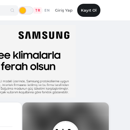
Giriş Yap
Kayıt Ol
TR
EN
|