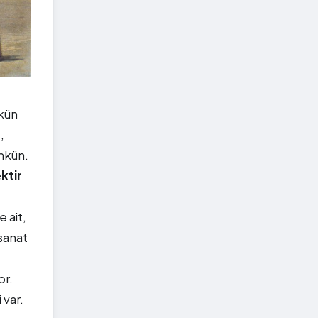
mkün
,
mkün.
ktir
 ait,
 sanat
or.
 var.