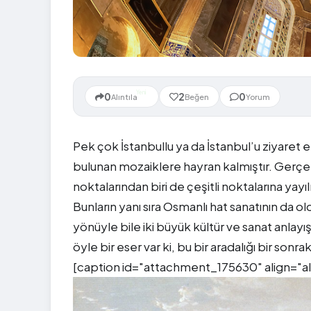
Yeni
0
2
0
Alıntıla
Beğen
Yorum
Pek çok İstanbullu ya da İstanbul’u ziyaret 
bulunan mozaiklere hayran kalmıştır. Gerçekt
noktalarından biri de çeşitli noktalarına yayı
Bunların yanı sıra Osmanlı hat sanatının da 
yönüyle bile iki büyük kültür ve sanat anlayı
öyle bir eser var ki, bu bir aradalığı bir son
[caption id="attachment_175630" align="a