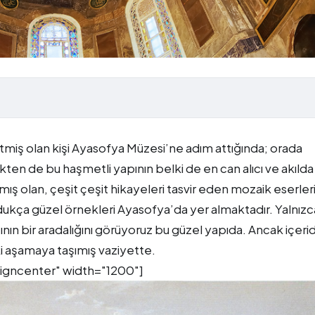
etmiş olan kişi Ayasofya Müzesi’ne adım attığında; orada
en de bu haşmetli yapının belki de en can alıcı ve akılda 
lmış olan, çeşit çeşit hikayeleri tasvir eden mozaik eserleri
oldukça güzel örnekleri Ayasofya’da yer almaktadır. Yalnız
şının bir aradalığını görüyoruz bu güzel yapıda. Ancak içeri
raki aşamaya taşımış vaziyette.
ligncenter" width="1200"]