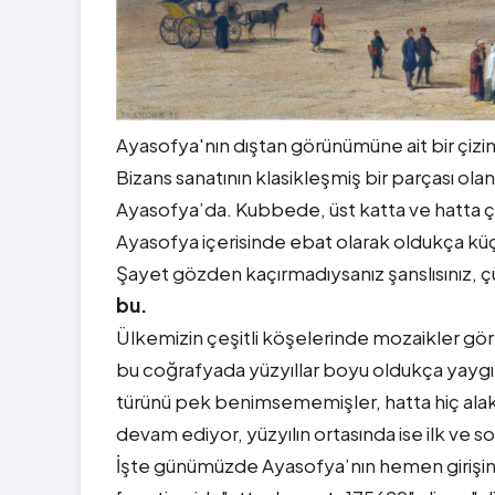
Ayasofya'nın dıştan görünümüne ait bir çiz
Bizans sanatının klasikleşmiş bir parçası 
Ayasofya’da. Kubbede, üst katta ve hatta ç
Ayasofya içerisinde ebat olarak oldukça kü
Şayet gözden kaçırmadıysanız şanslısınız, 
bu.
Ülkemizin çeşitli köşelerinde mozaikler gör
bu coğrafyada yüzyıllar boyu oldukça yaygın 
türünü pek benimsememişler, hatta hiç alak
devam ediyor, yüzyılın ortasında ise ilk ve s
İşte günümüzde Ayasofya’nın hemen girişinde