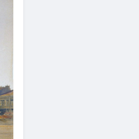
yaşamına dair verdiği oldukça
kıymetli bilgilerin ışığında bir
padişah ile kurulan dostluğu
incelemiştik.