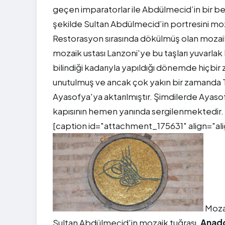
geçen imparatorlar ile Abdülmecid’in bir 
şekilde Sultan Abdülmecid’in portresini mozai
Restorasyon sırasında dökülmüş olan mozaik taş
mozaik ustası Lanzoni'ye bu taşları yuvarlak b
bilindiği kadarıyla yapıldığı dönemde hiçbi
unutulmuş ve ancak çok yakın bir zamanda T
Ayasofya'ya aktarılmıştır. Şimdilerde Ayasofy
kapısının hemen yanında sergilenmektedir.
[caption id="attachment_175631" align="al
Mozai
Sultan Abdülmecid'in mozaik tuğrası,
Anado