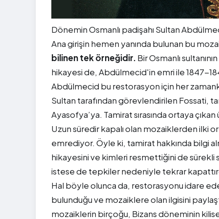
Dönemin Osmanlı padişahı Sultan Abdülmec
Ana girişin hemen yanında bulunan bu moza
bilinen tek örneğidir.
Bir Osmanlı sultanının
hikayesi de, Abdülmecid'in emri ile 1847-1849
Abdülmecid bu restorasyon için her zamanki 
Sultan tarafından görevlendirilen Fossati, tam
Ayasofya’ya. Tamirat sırasında ortaya çıkan ü
Uzun süredir kapalı olan mozaiklerden ilki o
emrediyor. Öyle ki, tamirat hakkında bilgi a
hikayesini ve kimleri resmettiğini de sürek
istese de tepkiler nedeniyle tekrar kapattırd
Hal böyle olunca da, restorasyonu idare ede
bulunduğu ve mozaiklere olan ilgisini payla
mozaiklerin birçoğu, Bizans döneminin kilises