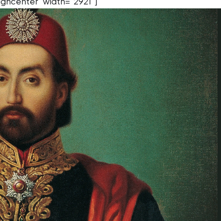
igncenter" width="2921"]