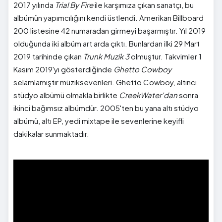
2017 yılında
Trial By Fire
ile karşımıza çıkan sanatçı, bu
albümün yapımcılığını kendi üstlendi. Amerikan Billboard
200 listesine 42 numaradan girmeyi başarmıştır. Yıl 2019
olduğunda iki albüm art arda çıktı. Bunlardan ilki 29 Mart
2019 tarihinde çıkan
Trunk Muzik 3
olmuştur. Takvimler 1
Kasım 2019'yı gösterdiğinde
Ghetto Cowboy
selamlamıştır müziksevenleri. Ghetto Cowboy, altıncı
stüdyo albümü olmakla birlikte
CreekWater'dan
sonra
ikinci bağımsız albümdür. 2005'ten bu yana altı stüdyo
albümü, altı EP, yedi mixtape ile sevenlerine keyifli
dakikalar sunmaktadır.
">