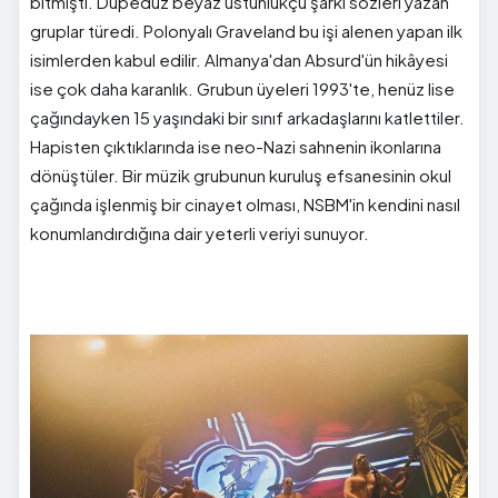
bitmişti. Düpedüz beyaz üstünlükçü şarkı sözleri yazan
gruplar türedi. Polonyalı Graveland bu işi alenen yapan ilk
isimlerden kabul edilir. Almanya'dan Absurd'ün hikâyesi
ise çok daha karanlık. Grubun üyeleri 1993'te, henüz lise
çağındayken 15 yaşındaki bir sınıf arkadaşlarını katlettiler.
Hapisten çıktıklarında ise neo-Nazi sahnenin ikonlarına
dönüştüler. Bir müzik grubunun kuruluş efsanesinin okul
çağında işlenmiş bir cinayet olması, NSBM'in kendini nasıl
konumlandırdığına dair yeterli veriyi sunuyor.