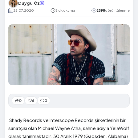
Duygu Öz
25.07.2020
3 dk okuma
2395
görüntülenme
0
6
0
Shady Records ve Interscope Records şirketlerinin bir
sanatçısı olan Michael Wayne Atha, sahne adıyla YelaWolf
olarak tanınmaktadır. 30 Aralık 1979 (Gadsden, Alabama)