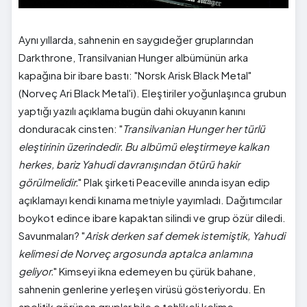
Aynı yıllarda, sahnenin en saygıdeğer gruplarından
Darkthrone, Transilvanian Hunger albümünün arka
kapağına bir ibare bastı: "Norsk Arisk Black Metal"
(Norveç Ari Black Metal'i). Eleştiriler yoğunlaşınca grubun
yaptığı yazılı açıklama bugün dahi okuyanın kanını
donduracak cinsten: "
Transilvanian Hunger her türlü
eleştirinin üzerindedir. Bu albümü eleştirmeye kalkan
herkes, bariz Yahudi davranışından ötürü hakir
görülmelidir.
" Plak şirketi Peaceville anında isyan edip
açıklamayı kendi kınama metniyle yayımladı. Dağıtımcılar
boykot edince ibare kapaktan silindi ve grup özür diledi.
Savunmaları? "
Arisk derken saf demek istemiştik, Yahudi
kelimesi de Norveç argosunda aptalca anlamına
geliyor.
" Kimseyi ikna edemeyen bu çürük bahane,
sahnenin genlerine yerleşen virüsü gösteriyordu. En
apolitik görünen gruplar bile o tehlikeli kelime