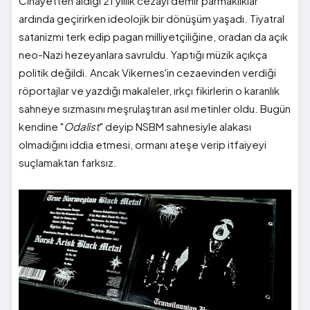
Cinayetten aldığı 21 yıllık cezayı demir parmaklıklar
ardında geçirirken ideolojik bir dönüşüm yaşadı. Tiyatral
satanizmi terk edip pagan milliyetçiliğine, oradan da açık
neo-Nazi hezeyanlara savruldu. Yaptığı müzik açıkça
politik değildi. Ancak Vikernes'in cezaevinden verdiği
röportajlar ve yazdığı makaleler, ırkçı fikirlerin o karanlık
sahneye sızmasını meşrulaştıran asıl metinler oldu. Bugün
kendine "
Odalist
" deyip NSBM sahnesiyle alakası
olmadığını iddia etmesi, ormanı ateşe verip itfaiyeyi
suçlamaktan farksız.