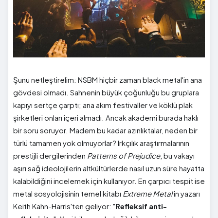
Şunu netleştirelim: NSBM hiçbir zaman black metal'in ana
gövdesi olmadı. Sahnenin büyük çoğunluğu bu gruplara
kapıyı sertçe çarptı; ana akım festivaller ve köklü plak
şirketleri onları içeri almadı. Ancak akademi burada haklı
bir soru soruyor. Madem bu kadar azınlıktalar, neden bir
türlü tamamen yok olmuyorlar? Irkçılık araştırmalarının
prestijli dergilerinden
Patterns of Prejudice
, bu vakayı
aşırı sağ ideolojilerin altkültürlerde nasıl uzun süre hayatta
kalabildiğini incelemek için kullanıyor. En çarpıcı tespit ise
metal sosyolojisinin temel kitabı
Extreme Metal
'in yazarı
Keith Kahn-Harris'ten geliyor: "
Refleksif anti-