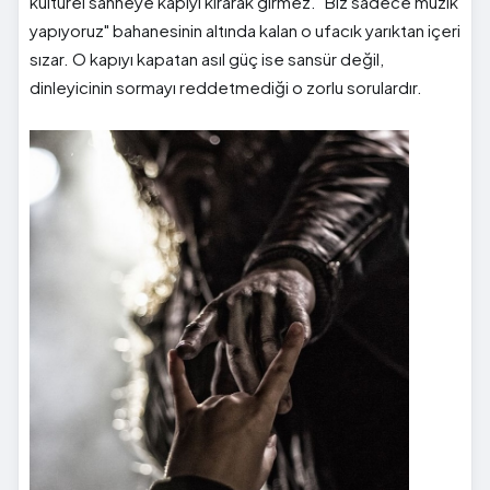
kültürel sahneye kapıyı kırarak girmez. "Biz sadece müzik
yapıyoruz" bahanesinin altında kalan o ufacık yarıktan içeri
sızar. O kapıyı kapatan asıl güç ise sansür değil,
dinleyicinin sormayı reddetmediği o zorlu sorulardır.