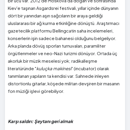
bir ucu var. 2012'de Moskova'da doğan ve sonrasında
Kiev'e taşınan Asgardsrei festivali, yıllar içinde dünyanın
dört bir yanından aşırı sağcıların bir araya geldiği
uluslararası bir ağ kurma etkinliğine dönüştü. Araştırmacı
gazetecilik platformu Bellingcatin saha incelemeleri,
konserlerin işin sadece bahanesi olduğunu belgeliyor.
Arka planda dövüş sporları turnuvaları, paramiliter
örgütlenmeler ve neo-Nazi turizmi dönüyor. Ortada üç
akorluk bir müzik meselesi yok; radikalleşme
literatüründe "
kuluçka makinesi
" (incubator) olarak
tanımlanan yapıların ta kendisi var. Sahnede inleyen
distortionlu gitarlar, köşede militan devşiren bir masanın
fon müziği işlevi görebiliyor.
Karşı saldırı: Şeytanı geri almak