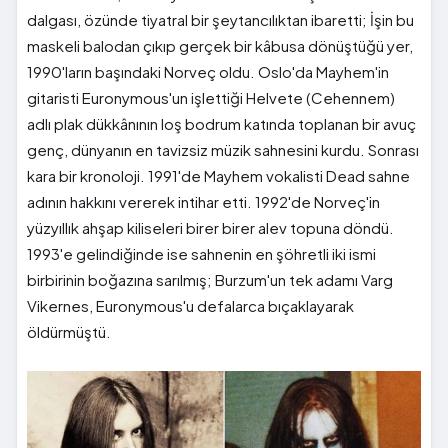
dalgası, özünde tiyatral bir şeytancılıktan ibaretti; İşin bu
maskeli balodan çıkıp gerçek bir kâbusa dönüştüğü yer,
1990'ların başındaki Norveç oldu. Oslo'da Mayhem'in
gitaristi Euronymous'un işlettiği Helvete (Cehennem)
adlı plak dükkânının loş bodrum katında toplanan bir avuç
genç, dünyanın en tavizsiz müzik sahnesini kurdu. Sonrası
kara bir kronoloji. 1991'de Mayhem vokalisti Dead sahne
adının hakkını vererek intihar etti. 1992'de Norveç'in
yüzyıllık ahşap kiliseleri birer birer alev topuna döndü.
1993'e gelindiğinde ise sahnenin en şöhretli iki ismi
birbirinin boğazına sarılmış; Burzum'un tek adamı Varg
Vikernes, Euronymous'u defalarca bıçaklayarak
öldürmüştü.