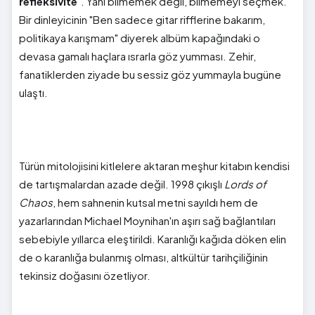
refleksivite
". Yani bilmemek değil, bilmemeyi seçmek.
Bir dinleyicinin "Ben sadece gitar rifflerine bakarım,
politikaya karışmam" diyerek albüm kapağındaki o
devasa gamalı haçlara ısrarla göz yumması. Zehir,
fanatiklerden ziyade bu sessiz göz yummayla bugüne
ulaştı.
Türün mitolojisini kitlelere aktaran meşhur kitabın kendisi
de tartışmalardan azade değil. 1998 çıkışlı
Lords of
Chaos
, hem sahnenin kutsal metni sayıldı hem de
yazarlarından Michael Moynihan'ın aşırı sağ bağlantıları
sebebiyle yıllarca eleştirildi. Karanlığı kağıda döken elin
de o karanlığa bulanmış olması, altkültür tarihçiliğinin
tekinsiz doğasını özetliyor.