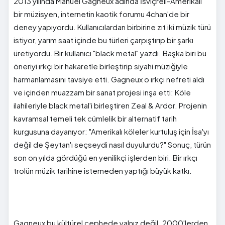
2013 yılında Manuel Gagneux adında İsviçreli-Amerikalı
bir müzisyen, internetin kaotik forumu 4chan'de bir
deney yapıyordu. Kullanıcılardan birbirine zıt iki müzik türü
istiyor, yarım saat içinde bu türleri çarpıştırıp bir şarkı
üretiyordu. Bir kullanıcı "black metal" yazdı. Başka biri bu
öneriyi ırkçı bir hakaretle birleştirip siyahi müziğiyle
harmanlamasını tavsiye etti. Gagneux o ırkçı nefreti aldı
ve içinden muazzam bir sanat projesi inşa etti: Köle
ilahileriyle black metal'i birleştiren Zeal & Ardor. Projenin
kavramsal temeli tek cümlelik bir alternatif tarih
kurgusuna dayanıyor: "Amerikalı köleler kurtuluş için İsa'yı
değil de Şeytan'ı seçseydi nasıl duyulurdu?" Sonuç, türün
son on yılda gördüğü en yenilikçi işlerden biri. Bir ırkçı
trolün müzik tarihine istemeden yaptığı büyük katkı.
Gagneux bu kültürel cephede yalnız değil. 2000'lerden