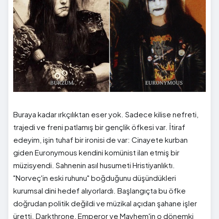
Buraya kadar ırkçılıktan eser yok. Sadece kilise nefreti,
trajedi ve freni patlamış bir gençlik öfkesi var. İtiraf
edeyim, işin tuhaf bir ironisi de var: Cinayete kurban
giden Euronymous kendini komünist ilan etmiş bir
müzisyendi. Sahnenin asıl husumeti Hristiyanlıktı.
"Norveç'in eski ruhunu" boğduğunu düşündükleri
kurumsal dini hedef alıyorlardı. Başlangıçta bu öfke
doğrudan politik değildi ve müzikal açıdan şahane işler
üretti. Darkthrone, Emperor ve Mayhem'in o dönemki