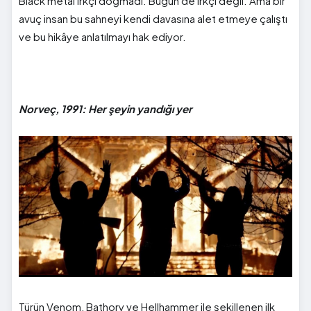
Black metal ırkçı doğmadı. Bugün de ırkçı değil. Ama bir
avuç insan bu sahneyi kendi davasına alet etmeye çalıştı
ve bu hikâye anlatılmayı hak ediyor.
Norveç, 1991: Her şeyin yandığı yer
Türün Venom, Bathory ve Hellhammer ile şekillenen ilk