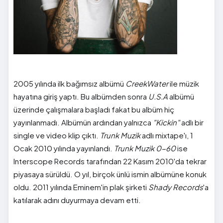
2005 yılında ilk bağımsız albümü
CreekWater
ile müzik
hayatına giriş yaptı. Bu albümden sonra
U.S.A
albümü
üzerinde çalışmalara başladı fakat bu albüm hiç
yayınlanmadı. Albümün ardından yalnızca
"Kickin"
adlı bir
single ve video klip çıktı.
Trunk Muzik
adlı mixtape'ı, 1
Ocak 2010 yılında yayınlandı.
Trunk Muzik 0-60
ise
Interscope Records tarafından 22 Kasım 2010'da tekrar
piyasaya sürüldü. O yıl, birçok ünlü ismin albümüne konuk
oldu. 2011 yılında Eminem'in plak şirketi
Shady Records
'a
katılarak adını duyurmaya devam etti.