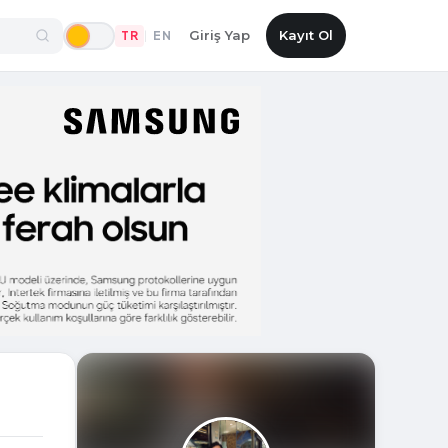
Giriş Yap
Kayıt Ol
TR
EN
|