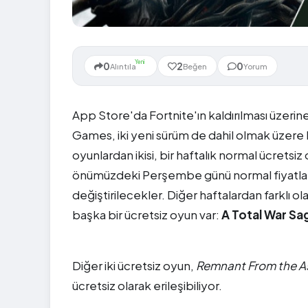
Yeni
0
2
0
Alıntıla
Beğen
Yorum
App Store'da Fortnite'ın kaldırılması üzerine
Games, iki yeni sürüm de dahil olmak üzere E
oyunlardan ikisi, bir haftalık normal ücretsi
önümüzdeki Perşembe günü normal fiyatları
değiştirilecekler. Diğer haftalardan farklı o
başka bir ücretsiz oyun var:
A Total War Sa
Diğer iki ücretsiz oyun,
Remnant From the A
ücretsiz olarak erileşibiliyor.