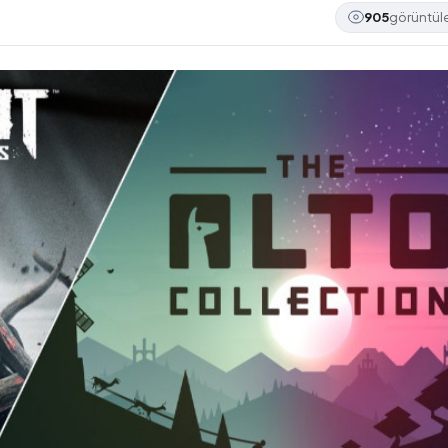
905
görüntü