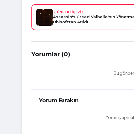
ÖNCEKİ İÇERİK
Assassin's Creed Valhalla'nın Yönetm
Ubisoft'tan Atıldı
Yorumlar (0)
Bu gönderi
Yorum Bırakın
Yorum yapmak i