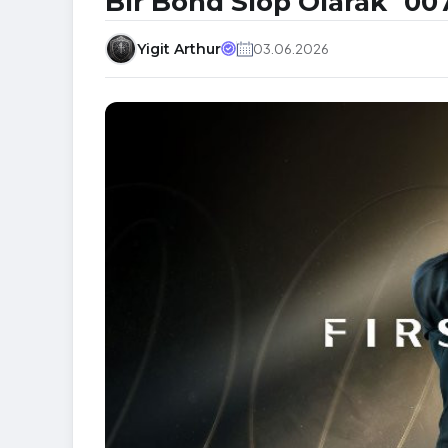
Bir Bond Slop Olarak "007
Yigit Arthur
03.06.2026