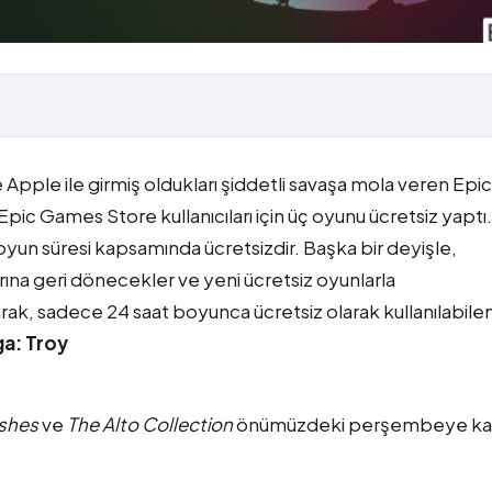
 Apple ile girmiş oldukları şiddetli savaşa mola veren Epic
pic Games Store kullanıcıları için üç oyunu ücretsiz yaptı
z oyun süresi kapsamında ücretsizdir. Başka bir deyişle,
na geri dönecekler ve yeni ücretsiz oyunlarla
larak, sadece 24 saat boyunca ücretsiz olarak kullanılabile
ga: Troy
shes
ve
The Alto Collection
önümüzdeki perşembeye ka