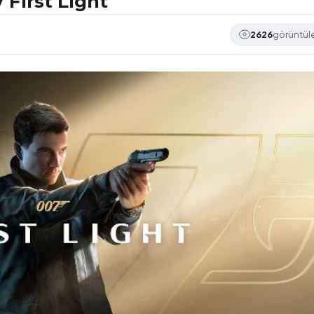
 First Light"
2626
görüntü