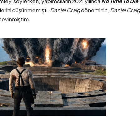
mleyi söylerken, yapımcıların 2021 yılında
No Time To Die
klerini düşünmemişti.
Daniel Craig
döneminin,
Daniel Craig
 sevinmiştim.