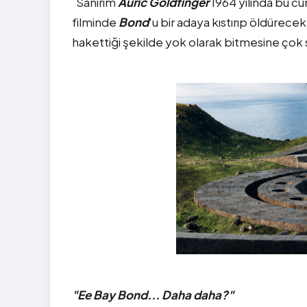
Sanırım
Auric Goldfinger
1964 yılında bu cü
filminde
Bond
'u bir adaya kıstırıp öldürece
hakettiği şekilde yok olarak bitmesine çok
"Ee Bay Bond... Daha daha?"