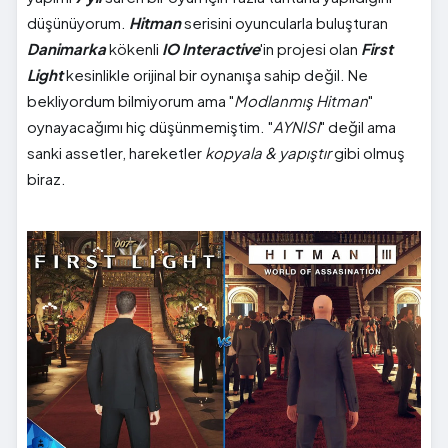
düşünüyorum.
Hitman
serisini oyuncularla buluşturan
Danimarka
kökenli
IO Interactive
'in projesi olan
First
Light
kesinlikle orijinal bir oynanışa sahip değil. Ne
bekliyordum bilmiyorum ama "
Modlanmış Hitman
"
oynayacağımı hiç düşünmemiştim. "
AYNISI
" değil ama
sanki assetler, hareketler
kopyala & yapıştır
gibi olmuş
biraz.