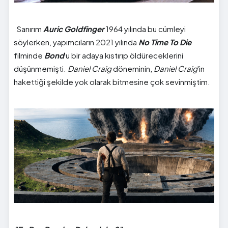
Sanırım
Auric Goldfinger
1964 yılında bu cümleyi
söylerken, yapımcıların 2021 yılında
No Time To Die
filminde
Bond
'u bir adaya kıstırıp öldüreceklerini
düşünmemişti.
Daniel Craig
döneminin,
Daniel Craig
'in
hakettiği şekilde yok olarak bitmesine çok sevinmiştim.