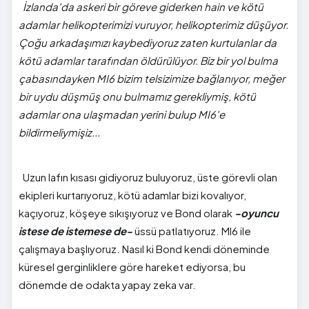
İzlanda'da askeri bir göreve giderken hain ve kötü
adamlar helikopterimizi vuruyor, helikopterimiz düşüyor.
Çoğu arkadaşımızı kaybediyoruz zaten kurtulanlar da
kötü adamlar tarafından öldürülüyor. Biz bir yol bulma
çabasındayken MI6 bizim telsizimize bağlanıyor, meğer
bir uydu düşmüş onu bulmamız gerekliymiş, kötü
adamlar ona ulaşmadan yerini bulup MI6'e
bildirmeliymişiz...
Uzun lafın kısası gidiyoruz buluyoruz, üste görevli olan
ekipleri kurtarıyoruz, kötü adamlar bizi kovalıyor,
kaçıyoruz, köşeye sıkışıyoruz ve Bond olarak
-oyuncu
istese de istemese de-
üssü patlatıyoruz. MI6 ile
çalışmaya başlıyoruz. Nasıl ki Bond kendi döneminde
küresel gerginliklere göre hareket ediyorsa, bu
dönemde de odakta yapay zeka var.