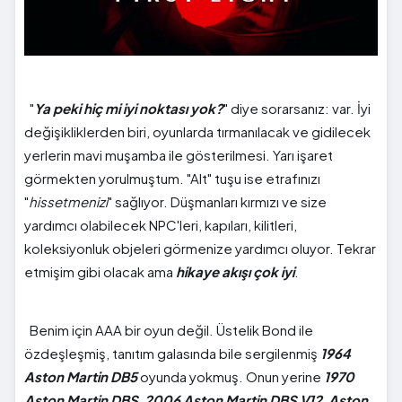
"
Ya peki hiç mi iyi noktası yok?
" diye sorarsanız: var. İyi
değişikliklerden biri, oyunlarda tırmanılacak ve gidilecek
yerlerin mavi muşamba ile gösterilmesi. Yarı işaret
görmekten yorulmuştum. "Alt" tuşu ise etrafınızı
"
hissetmenizi
" sağlıyor. Düşmanları kırmızı ve size
yardımcı olabilecek NPC'leri, kapıları, kilitleri,
koleksiyonluk objeleri görmenize yardımcı oluyor. Tekrar
etmişim gibi olacak ama
hikaye akışı çok iyi
.
Benim için AAA bir oyun değil. Üstelik Bond ile
özdeşleşmiş, tanıtım galasında bile sergilenmiş
1964
Aston Martin DB5
oyunda yokmuş. Onun yerine
1970
Aston Martin DBS
,
2006 Aston Martin DBS V12
,
Aston