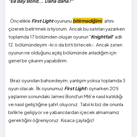
"Ee Bay Bond... Daha daha?"
Öncelikle
First Light
oyununu
bitirmediğimi
altını
çizerek belirtmek istiyorum. Ancak bu satırları yazarken
toplamda 17 bölümden oluşan oyunun "
Knightfall
" adlı
12. bölümündeyim -ki o da bitti bitecek-. Ancak zaten
oyunun ne olduğunu açılış bölümünde anladığım için
genel bir çıkarım yapabilirim.
Biraz oyundan bahsedeyim, yanlışım yoksa toplamda 3
oyun olacak. İlk oyunumuz
First Light
'ı oynarken 20'li
yaşlarının sonundaki James Bond'un MI6'e nasıl katıldığı
ve nasıl geliştiğine şahit oluyoruz. Tabii ki biz de onunla
birlikte gelişiyor ve yabancılardan içecek almamamız
gerektiğini öğreniyoruz. Kısaca çaylağız!