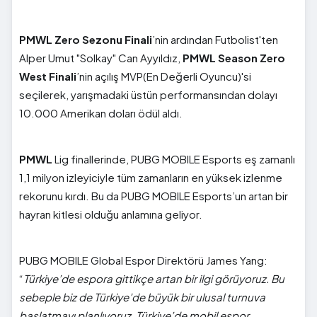
PMWL Zero Sezonu Finali
’nin ardından Futbolist'ten
Alper Umut "Solkay" Can Ayyıldız,
PMWL Season Zero
West Finali
’nin açılış MVP(En Değerli Oyuncu)'si
seçilerek, yarışmadaki üstün performansından dolayı
10.000 Amerikan doları ödül aldı.
PMWL
Lig finallerinde, PUBG MOBILE Esports eş zamanlı
1,1 milyon izleyiciyle tüm zamanların en yüksek izlenme
rekorunu kırdı. Bu da PUBG MOBILE Esports’un artan bir
hayran kitlesi olduğu anlamına geliyor.
PUBG MOBILE Global Espor Direktörü James Yang:
“
Türkiye’de espora gittikçe artan bir ilgi görüyoruz. Bu
sebeple biz de Türkiye’de büyük bir ulusal turnuva
başlatmayı planlıyoruz. Türkiye’de mobil espor