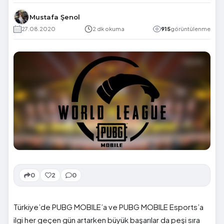
Mustafa Şenol
27.08.2020
2 dk okuma
915
görüntülenme
0
2
0
Türkiye’de PUBG MOBILE’a ve PUBG MOBILE Esports’a
ilgi her geçen gün artarken büyük başarılar da peşi sıra