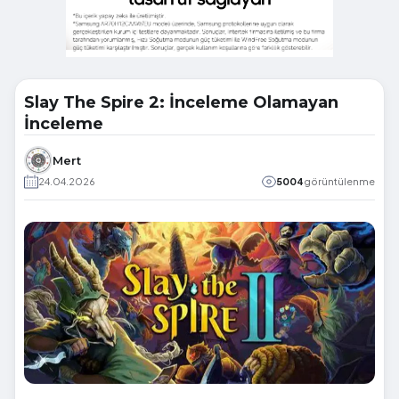
Slay The Spire 2: İnceleme Olamayan
İnceleme
Mert
24.04.2026
5004
görüntülenme