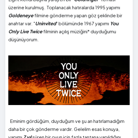
üzerine kurulmuş. Toplanacak hatıralarda 1995 yapımı
Goldeneye
filmine gönderme yapan göz şeklinde bir
anahtar var. "
Uninvited
" bölümünde 1967 yapımı
You
Only Live Twice
filminin açılış müziğini* duyduğumu
düşünüyorum.
Eminim gördüğüm, duyduğum ve şu an hatırlamadığım
daha bir çok gönderme vardır. Gelelim esas konuya,
yapımı
7 yıl
süren bir oyun için fazla tantana yapıldığını