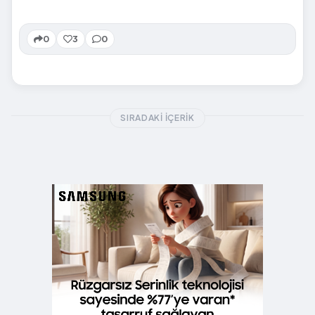
0
3
0
SIRADAKI İÇERIK