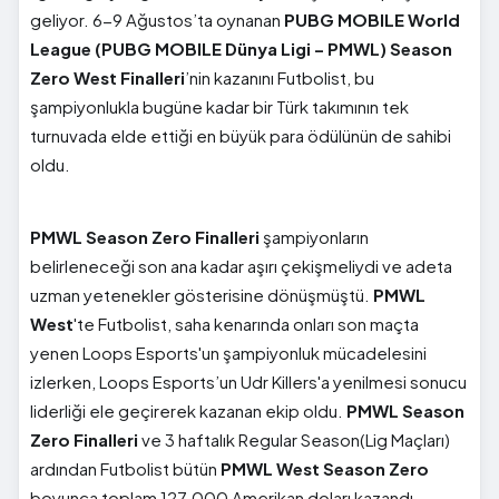
geliyor. 6-9 Ağustos’ta oynanan
PUBG MOBILE World
League (PUBG MOBILE Dünya Ligi – PMWL) Season
Zero West Finalleri
’nin kazanını Futbolist, bu
şampiyonlukla bugüne kadar bir Türk takımının tek
turnuvada elde ettiği en büyük para ödülünün de sahibi
oldu.
PMWL Season Zero Finalleri
şampiyonların
belirleneceği son ana kadar aşırı çekişmeliydi ve adeta
uzman yetenekler gösterisine dönüşmüştü.
PMWL
West
'te Futbolist, saha kenarında onları son maçta
yenen Loops Esports'un şampiyonluk mücadelesini
izlerken, Loops Esports’un Udr Killers'a yenilmesi sonucu
liderliği ele geçirerek kazanan ekip oldu.
PMWL Season
Zero Finalleri
ve 3 haftalık Regular Season(Lig Maçları)
ardından Futbolist bütün
PMWL West Season Zero
boyunca toplam 127.000 Amerikan doları kazandı.