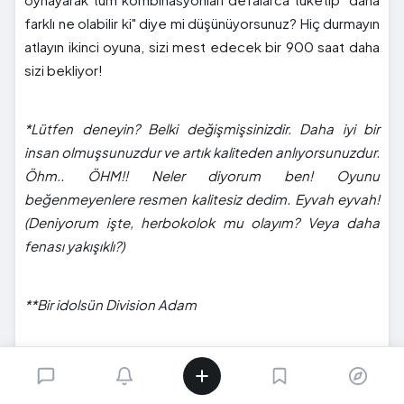
farklı ne olabilir ki" diye mi düşünüyorsunuz? Hiç durmayın
atlayın ikinci oyuna, sizi mest edecek bir 900 saat daha
sizi bekliyor!
*Lütfen deneyin? Belki değişmişsinizdir. Daha iyi bir
insan olmuşsunuzdur ve artık kaliteden anlıyorsunuzdur.
Öhm.. ÖHM!! Neler diyorum ben! Oyunu
beğenmeyenlere resmen kalitesiz dedim. Eyvah eyvah!
(Deniyorum işte, herbokolok mu olayım? Veya daha
fenası yakışıklı?)
**Bir idolsün Division Adam
Gelelim ilk oyunu oynamayanlara;