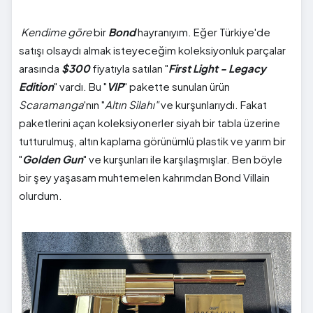
Kendime göre
bir
Bond
hayranıyım. Eğer Türkiye'de
satışı olsaydı almak isteyeceğim koleksiyonluk parçalar
arasında
$300
fiyatıyla satılan "
First Light - Legacy
Edition
" vardı. Bu "
VIP
" pakette sunulan ürün
Scaramanga
'nın "
Altın Silahı"
ve kurşunlarıydı. Fakat
paketlerini açan koleksiyonerler siyah bir tabla üzerine
tutturulmuş, altın kaplama görünümlü plastik ve yarım bir
"
Golden Gun
" ve kurşunları ile karşılaşmışlar. Ben böyle
bir şey yaşasam muhtemelen kahrımdan Bond Villain
olurdum.