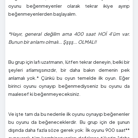
oyunu beğenmeyenler olarak tekrar ikiye ayırıp
beğenmeyenlerden başlayalım.
*Hayır, general değilim ama 400 saat HOİ 4'üm var.
Bunun bir anlamı olmalı... Şşşş... OLMALI!
Bu grup için lafı uzatmanın, lütfen tekrar deneyin, belki bir
şeyleri atlamışsınızdır, bir daha bakın demenin pek
anlamalı yok.* Çünkü bu oyun temelde ilk oyun. Eğer
birinci oyunu oynayıp beğenmediyseniz bu oyunu da
maalesef ki beğenmeyeceksiniz.
Ve işte tam da bu nedenle ilk oyunu oynayıp beğenenler
bu oyunu da beğeneceklerdir. Bu grup için de şunun
dışında daha fazla söze gerek yok: İlk oyunu 900 saat**
oynayarak tüm kombinasyonları defalarca tüketip "daha