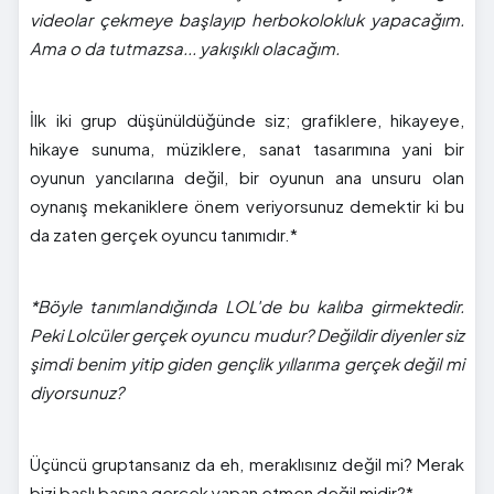
videolar çekmeye başlayıp herbokolokluk yapacağım.
Ama o da tutmazsa... yakışıklı olacağım.
İlk iki grup düşünüldüğünde siz; grafiklere, hikayeye,
hikaye sunuma, müziklere, sanat tasarımına yani bir
oyunun yancılarına değil, bir oyunun ana unsuru olan
oynanış mekaniklere önem veriyorsunuz demektir ki bu
da zaten gerçek oyuncu tanımıdır.*
*Böyle tanımlandığında LOL'de bu kalıba girmektedir.
Peki Lolcüler gerçek oyuncu mudur? Değildir diyenler siz
şimdi benim yitip giden gençlik yıllarıma gerçek değil mi
diyorsunuz?
Üçüncü gruptansanız da eh, meraklısınız değil mi? Merak
bizi başlı başına gerçek yapan etmen değil midir?*