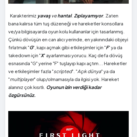
Karakterimiz
yavaş
ve
hantal
.
Zıplayamıyor
. Zaten
bana kalırsa tüm tuş düzeneği ve hareketler konsollara
ve/ya bilgisayarda oyun kolu kullananlar için tasarlanmış.
Çünkü dövüşün en can alıcı yerinde, en yakınındaki objeyi
fırlatmak "
G
", kapı açmak gibi etkileşimler için "
F
" ya da
takedown için "
X
" ayarlanması yorucu. Kaç defa dövüş
esnasında "G" yerine "F" tuşlayıp kapı açtım... Hareketler
ve etkileşimler fazla "
scripted
". "
Açık dünya
" ya da
"
multiplayer
" olup/olmamasıyla da ilgisi yok. Hareket
alanınız çok kısıtlı.
Oyunun izin verdiği kadar
özgürsünüz.