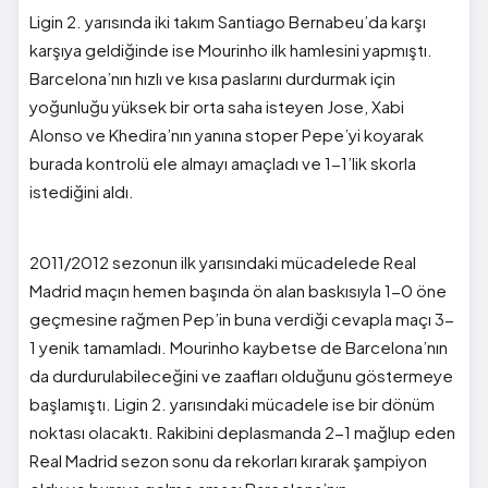
Ligin 2. yarısında iki takım Santiago Bernabeu’da karşı
karşıya geldiğinde ise Mourinho ilk hamlesini yapmıştı.
Barcelona’nın hızlı ve kısa paslarını durdurmak için
yoğunluğu yüksek bir orta saha isteyen Jose, Xabi
Alonso ve Khedira’nın yanına stoper Pepe’yi koyarak
burada kontrolü ele almayı amaçladı ve 1-1’lik skorla
istediğini aldı.
2011/2012 sezonun ilk yarısındaki mücadelede Real
Madrid maçın hemen başında ön alan baskısıyla 1-0 öne
geçmesine rağmen Pep’in buna verdiği cevapla maçı 3-
1 yenik tamamladı. Mourinho kaybetse de Barcelona’nın
da durdurulabileceğini ve zaafları olduğunu göstermeye
başlamıştı. Ligin 2. yarısındaki mücadele ise bir dönüm
noktası olacaktı. Rakibini deplasmanda 2-1 mağlup eden
Real Madrid sezon sonu da rekorları kırarak şampiyon