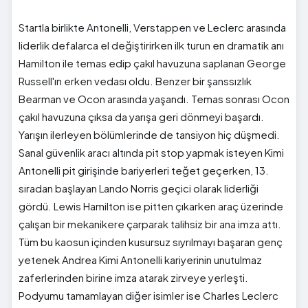
Startla birlikte Antonelli, Verstappen ve Leclerc arasında
liderlik defalarca el değiştirirken ilk turun en dramatik anı
Hamilton ile temas edip çakıl havuzuna saplanan George
Russell'ın erken vedası oldu. Benzer bir şanssızlık
Bearman ve Ocon arasında yaşandı. Temas sonrası Ocon
çakıl havuzuna çıksa da yarışa geri dönmeyi başardı.
Yarışın ilerleyen bölümlerinde de tansiyon hiç düşmedi.
Sanal güvenlik aracı altında pit stop yapmak isteyen Kimi
Antonelli pit girişinde bariyerleri teğet geçerken, 13.
sıradan başlayan Lando Norris geçici olarak liderliği
gördü. Lewis Hamilton ise pitten çıkarken araç üzerinde
çalışan bir mekanikere çarparak talihsiz bir ana imza attı.
Tüm bu kaosun içinden kusursuz sıyrılmayı başaran genç
yetenek Andrea Kimi Antonelli kariyerinin unutulmaz
zaferlerinden birine imza atarak zirveye yerleşti.
Podyumu tamamlayan diğer isimler ise Charles Leclerc