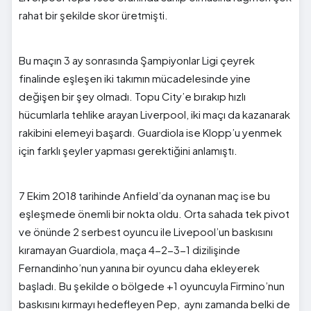
rahat bir şekilde skor üretmişti.
Bu maçın 3 ay sonrasında Şampiyonlar Ligi çeyrek
finalinde eşleşen iki takımın mücadelesinde yine
değişen bir şey olmadı. Topu City’e bırakıp hızlı
hücumlarla tehlike arayan Liverpool, iki maçı da kazanarak
rakibini elemeyi başardı. Guardiola ise Klopp’u yenmek
için farklı şeyler yapması gerektiğini anlamıştı.
7 Ekim 2018 tarihinde Anfield’da oynanan maç ise bu
eşleşmede önemli bir nokta oldu. Orta sahada tek pivot
ve önünde 2 serbest oyuncu ile Livepool’un baskısını
kıramayan Guardiola, maça 4-2-3-1 dizilişinde
Fernandinho’nun yanına bir oyuncu daha ekleyerek
başladı. Bu şekilde o bölgede +1 oyuncuyla Firmino’nun
baskısını kırmayı hedefleyen Pep, aynı zamanda belki de