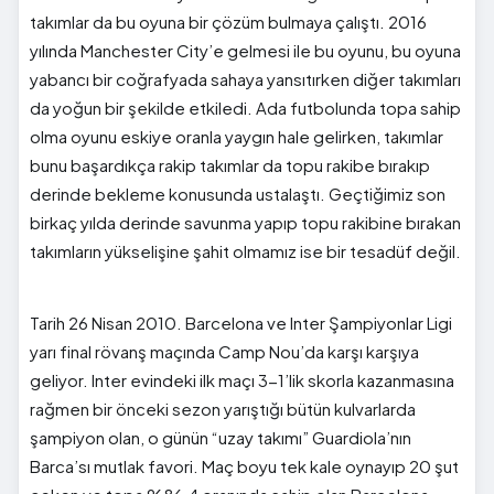
takımlar da bu oyuna bir çözüm bulmaya çalıştı. 2016
yılında Manchester City’e gelmesi ile bu oyunu, bu oyuna
yabancı bir coğrafyada sahaya yansıtırken diğer takımları
da yoğun bir şekilde etkiledi. Ada futbolunda topa sahip
olma oyunu eskiye oranla yaygın hale gelirken, takımlar
bunu başardıkça rakip takımlar da topu rakibe bırakıp
derinde bekleme konusunda ustalaştı. Geçtiğimiz son
birkaç yılda derinde savunma yapıp topu rakibine bırakan
takımların yükselişine şahit olmamız ise bir tesadüf değil.
Tarih 26 Nisan 2010. Barcelona ve Inter Şampiyonlar Ligi
yarı final rövanş maçında Camp Nou’da karşı karşıya
geliyor. Inter evindeki ilk maçı 3-1’lik skorla kazanmasına
rağmen bir önceki sezon yarıştığı bütün kulvarlarda
şampiyon olan, o günün “uzay takımı” Guardiola’nın
Barca’sı mutlak favori. Maç boyu tek kale oynayıp 20 şut