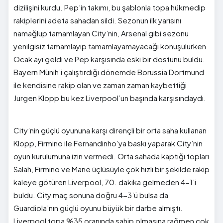
dizilişini kurdu. Pep’in takımı, bu şablonla topa hükmedip
rakiplerini adeta sahadan sildi. Sezonun ilk yarısını
namağlup tamamlayan City’nin, Arsenal gibi sezonu
yenilgisiz tamamlayıp tamamlayamayacağı konuşulurken
Ocak ayı geldi ve Pep karşısında eski bir dostunu buldu.
Bayern Münih’i çalıştırdığı dönemde Borussia Dortmund
ile kendisine rakip olan ve zaman zaman kaybettiği
Jurgen Klopp bu kez Liverpool’un başında karşısındaydı.
City’nin güçlü oyununa karşı dirençli bir orta saha kullanan
Klopp, Firmino ile Fernandinho’ya baskı yaparak City’nin
oyun kurulumuna izin vermedi. Orta sahada kaptığı topları
Salah, Firmino ve Mane üçlüsüyle çok hızlı bir şekilde rakip
kaleye götüren Liverpool, 70. dakika gelmeden 4-1’i
buldu. City maç sonuna doğru 4-3’ü bulsa da
Guardiola’nın güçlü oyunu büyük bir darbe almıştı.
Liverpool topa %35 oranında sahip olmasına rağmen çok