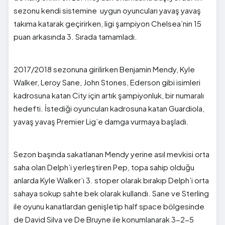
sezonu kendi sistemine uygun oyuncuları yavaş yavaş
takıma katarak geçirirken, ligi şampiyon Chelsea’nin 15
puan arkasında 3. Sırada tamamladı.
2017/2018 sezonuna girilirken Benjamin Mendy, Kyle
Walker, Leroy Sane, John Stones, Ederson gibi isimleri
kadrosuna katan City için artık şampiyonluk, bir numaralı
hedefti. İstediği oyuncuları kadrosuna katan Guardiola,
yavaş yavaş Premier Lig’e damga vurmaya başladı.
Sezon başında sakatlanan Mendy yerine asıl mevkisi orta
saha olan Delph’i yerleştiren Pep, topa sahip olduğu
anlarda Kyle Walker’ı 3. stoper olarak bırakıp Delph’i orta
sahaya sokup sahte bek olarak kullandı. Sane ve Sterling
ile oyunu kanatlardan genişletip half space bölgesinde
de David Silva ve De Bruyne ile konumlanarak 3-2-5