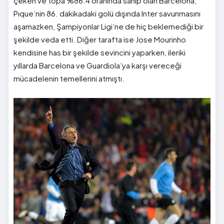
çeken ve topa %86.4 oranında sahip olan Barcelona,
Pıque’nin 86. dakikadaki golü dışında Inter savunmasını
aşamazken, Şampiyonlar Ligi’ne de hiç beklemediği bir
şekilde veda etti. Diğer tarafta ise Jose Mourinho
kendisine has bir şekilde sevincini yaparken, ileriki
yıllarda Barcelona ve Guardiola’ya karşı vereceği
mücadelenin temellerini atmıştı.