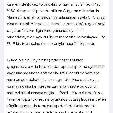
kariyerinde ilk kez topa sahip olmayı amaçlamadı. Maçı
%50.6 topa sahip olarak bitiren City, son dakikalarda
Mahrez’in penaltı atışından yararlanamamasıyla 0-0’a razı
olsa da rekabetin yönünü kendi tarafına doğru çevirmeyi
başardı. Nitekim ligin ikinci yarısında oynanan
mücadeleye de aynı diziliş ve mentalite ile başlayan City,
%49’luk topa sahip olma oranıyla maçı 2-1 kazandı.
Guardiola’nın City’nin başında başarılı günler
geçirmesiyle Ada futbolunda topa sahip olma oyununun
yaygınlaşmasından söz edebiliriz. Önceki dönemlere
nazaran çok daha fazla takım geriden kısa pasla oyun
kurmaya çalışırken geçen zamanla birlikte bu oyunun
antitezi de oluşmaya başladı. Özellikle top 6 dediğimiz
takımlar topa hükmetme oyununda ustalaştıkça nispeten
küçük takımlar da topu bırakıp derinde beklemekte
ustalaştı. Son dönemde topu rakibine bırakıp hızlı