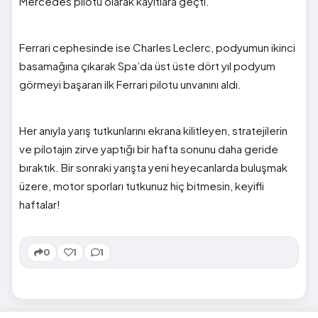
Mercedes pilotu olarak kayıtlara geçti.
Ferrari cephesinde ise Charles Leclerc, podyumun ikinci
basamağına çıkarak Spa’da üst üste dört yıl podyum
görmeyi başaran ilk Ferrari pilotu unvanını aldı.
Her anıyla yarış tutkunlarını ekrana kilitleyen, stratejilerin
ve pilotajın zirve yaptığı bir hafta sonunu daha geride
bıraktık. Bir sonraki yarışta yeni heyecanlarda buluşmak
üzere, motor sporları tutkunuz hiç bitmesin, keyifli
haftalar!
0
1
1