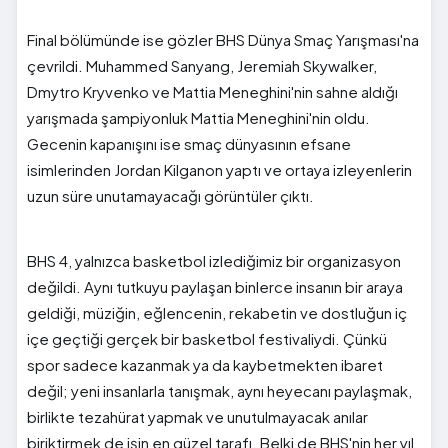
Final bölümünde ise gözler BHS Dünya Smaç Yarışması'na
çevrildi. Muhammed Sanyang, Jeremiah Skywalker,
Dmytro Kryvenko ve Mattia Meneghini'nin sahne aldığı
yarışmada şampiyonluk Mattia Meneghini'nin oldu.
Gecenin kapanışını ise smaç dünyasının efsane
isimlerinden Jordan Kilganon yaptı ve ortaya izleyenlerin
uzun süre unutamayacağı görüntüler çıktı.
BHS 4, yalnızca basketbol izlediğimiz bir organizasyon
değildi. Aynı tutkuyu paylaşan binlerce insanın bir araya
geldiği, müziğin, eğlencenin, rekabetin ve dostluğun iç
içe geçtiği gerçek bir basketbol festivaliydi. Çünkü
spor sadece kazanmak ya da kaybetmekten ibaret
değil; yeni insanlarla tanışmak, aynı heyecanı paylaşmak,
birlikte tezahürat yapmak ve unutulmayacak anılar
biriktirmek de işin en güzel tarafı. Belki de BHS'nin her yıl