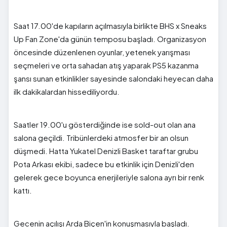
Saat 17.00'de kapıların açılmasıyla birlikte BHS x Sneaks
Up Fan Zone'da günün temposu başladı. Organizasyon
öncesinde düzenlenen oyunlar, yetenek yarışması
seçmeleri ve orta sahadan atış yaparak PS5 kazanma
şansı sunan etkinlikler sayesinde salondaki heyecan daha
ilk dakikalardan hissediliyordu.
Saatler 19.00'u gösterdiğinde ise sold-out olan ana
salona geçildi. Tribünlerdeki atmosfer bir an olsun
düşmedi. Hatta Yukatel Denizli Basket taraftar grubu
Pota Arkası ekibi, sadece bu etkinlik için Denizli'den
gelerek gece boyunca enerjileriyle salona ayrı bir renk
kattı.
Gecenin açılışı Arda Biçen'in konuşmasıyla başladı.