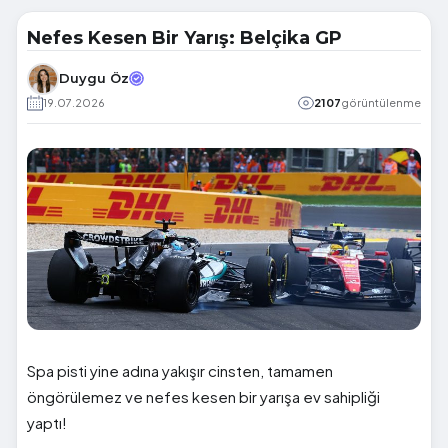
Nefes Kesen Bir Yarış: Belçika GP
Duygu Öz
19.07.2026
2107
görüntülenme
Spa pisti yine adına yakışır cinsten, tamamen
öngörülemez ve nefes kesen bir yarışa ev sahipliği
yaptı!