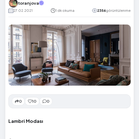
toranjova
27.02.2021
1 dk okuma
2356
görüntülenme
0
10
0
Lambri Modası