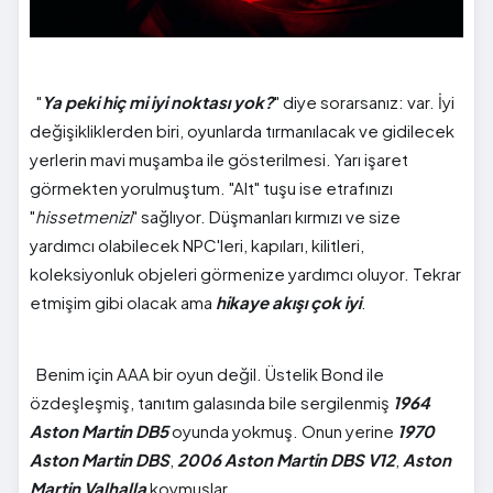
"
Ya peki hiç mi iyi noktası yok?
" diye sorarsanız: var. İyi
değişikliklerden biri, oyunlarda tırmanılacak ve gidilecek
yerlerin mavi muşamba ile gösterilmesi. Yarı işaret
görmekten yorulmuştum. "Alt" tuşu ise etrafınızı
"
hissetmenizi
" sağlıyor. Düşmanları kırmızı ve size
yardımcı olabilecek NPC'leri, kapıları, kilitleri,
koleksiyonluk objeleri görmenize yardımcı oluyor. Tekrar
etmişim gibi olacak ama
hikaye akışı çok iyi
.
Benim için AAA bir oyun değil. Üstelik Bond ile
özdeşleşmiş, tanıtım galasında bile sergilenmiş
1964
Aston Martin DB5
oyunda yokmuş. Onun yerine
1970
Aston Martin DBS
,
2006 Aston Martin DBS V12
,
Aston
Martin Valhalla
koymuşlar.