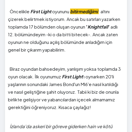
Öncelikle
First Light
oyununu
bitirmediğimi
altını
çizerek belirtmek istiyorum. Ancak bu satırları yazarken
toplamda 17 bölümden oluşan oyunun "
Knightfall
" adlı
12. bölümündeyim -ki o da bitti bitecek-. Ancak zaten
oyunun ne olduğunu açılış bölümünde anladığım için
genel bir çıkarım yapabilirim.
Biraz oyundan bahsedeyim, yanlışım yoksa toplamda 3
oyun olacak. İlk oyunumuz
First Light
'ı oynarken 20'li
yaşlarının sonundaki James Bond'un MI6'e nasıl katıldığı
ve nasıl geliştiğine şahit oluyoruz. Tabii ki biz de onunla
birlikte gelişiyor ve yabancılardan içecek almamamız
gerektiğini öğreniyoruz. Kısaca çaylağız!
İzlanda'da askeri bir göreve giderken hain ve kötü