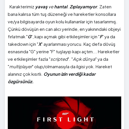
Karakterimiz
yavaş
ve
hantal
.
Zıplayamıyor
. Zaten
bana kalırsa tüm tuş düzeneği ve hareketler konsollara
ve/ya bilgisayarda oyun kolu kullananlar için tasarlanmış.
Çünkü dövüşün en can alıcı yerinde, en yakınındaki objeyi
fırlatmak "
G
", kapı açmak gibi etkileşimler için "
F
" ya da
takedown için "
X
" ayarlanması yorucu. Kaç defa dövüş
esnasında "G" yerine "F" tuşlayıp kapı açtım... Hareketler
ve etkileşimler fazla "
scripted
". "
Açık dünya
" ya da
"
multiplayer
" olup/olmamasıyla da ilgisi yok. Hareket
alanınız çok kısıtlı.
Oyunun izin verdiği kadar
özgürsünüz.