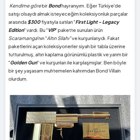
Kendime göre
bir
Bond
hayranıyım. Eğer Türkiye'de
satışı olsaydı almak isteyeceğim koleksiyonluk parçalar
arasında
$300
fiyatıyla satılan "
First Light - Legacy
Edition
" vardı. Bu "
VIP
" pakette sunulan ürün
Scaramanga
'nın "
Altın Silahı"
ve kurşunlarıydı. Fakat
paketlerini açan koleksiyonerler siyah bir tabla üzerine
tutturulmuş, altın kaplama görünümlü plastik ve yarım bir
"
Golden Gun
" ve kurşunları ile karşılaşmışlar. Ben böyle
bir şey yaşasam muhtemelen kahrımdan Bond Villain
olurdum.