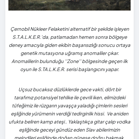
Çernobil Nükleer Felaketini alternatif bir şekilde işleyen
S.T.A.L.K.E.R.'da, patlamadan hemen sonra bölgeye
deney amacıyla giden ekibin başarısızlığı sonucu ortaya
genetik mutasyona uğramış anomaliler çıkar.
Anomalilerin bulunduğu ''Zone'' bölgesinde geçen ilk
oyun ile S.TA.L.K.E.R. serisi başlangıcını yapar.
Uçsuz bucaksız düzlüklerde gece vakti, dört bir
tarafımız potansiyel tehlike ile çevrili iken, elimizdeki
tüfeğimiz ile rüzgarın yavaşça yaladığı çimlerin sesleri
eşliğinde yürümenin verdiği tedirginlik hissi. Ve aniden
ufukta beliren kamp ateşi.. Yaklaştıkça gitar çalıp vodka
eşliğinde geceyi gündüz eden Slav abilerimizin
melodileri eşliğinde doğan güneşe doğru bakmak.