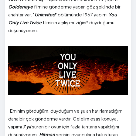
Goldeneye
filmine gönderme yapan göz şeklinde bir
anahtar var. "
Uninvited
" bölümünde 1967 yapımı
You
Only Live Twice
filminin açılış müziğini* duyduğumu
düşünüyorum.
Eminim gördüğüm, duyduğum ve şu an hatırlamadığım
daha bir çok gönderme vardır. Gelelim esas konuya,
yapımı
7 yıl
süren bir oyun için fazla tantana yapıldığını
düşünüyorum.
Hitman
serisini oyuncularla buluşturan