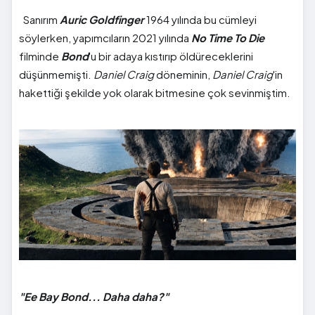
Sanırım
Auric Goldfinger
1964 yılında bu cümleyi
söylerken, yapımcıların 2021 yılında
No Time To Die
filminde
Bond
'u bir adaya kıstırıp öldüreceklerini
düşünmemişti.
Daniel Craig
döneminin,
Daniel Craig
'in
hakettiği şekilde yok olarak bitmesine çok sevinmiştim.
"Ee Bay Bond... Daha daha?"