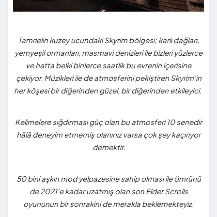
Tamrielin kuzey ucundaki Skyrim bölgesi; karlı dağları,
yemyeşil ormanları, masmavi denizleri ile bizleri yüzlerce
ve hatta belki binlerce saatlik bu evrenin içerisine
çekiyor. Müzikleri ile de atmosferini pekiştiren Skyrim'in
her köşesi bir diğerinden güzel, bir diğerinden etkileyici.
Kelimelere sığdırması güç olan bu atmosferi 10 senedir
hâlâ deneyim etmemiş olanınız varsa çok şey kaçırıyor
demektir.
50 bini aşkın mod yelpazesine sahip olması ile ömrünü
de 2021'e kadar uzatmış olan son Elder Scrolls
oyununun bir sonrakini de merakla beklemekteyiz.