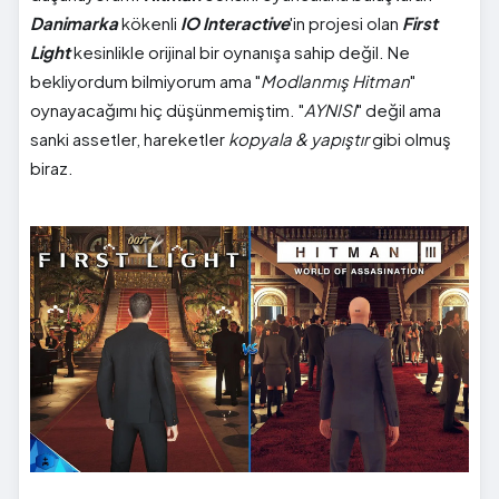
Danimarka
kökenli
IO Interactive
'in projesi olan
First
Light
kesinlikle orijinal bir oynanışa sahip değil. Ne
bekliyordum bilmiyorum ama "
Modlanmış Hitman
"
oynayacağımı hiç düşünmemiştim. "
AYNISI
" değil ama
sanki assetler, hareketler
kopyala & yapıştır
gibi olmuş
biraz.