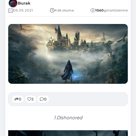
Burak
05.05.2021
4 dk okuma
1560
görüntülenme
0
2
0
1.Dishonored