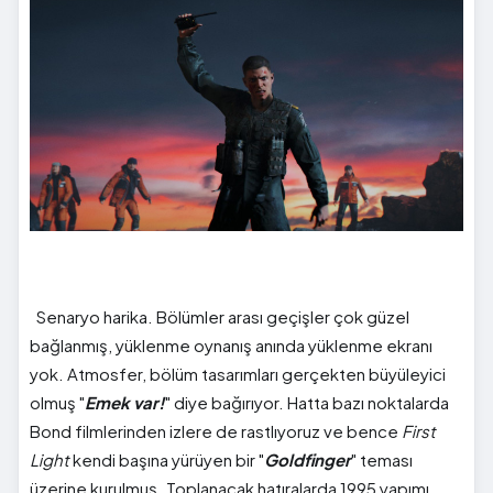
Senaryo harika. Bölümler arası geçişler çok güzel
bağlanmış, yüklenme oynanış anında yüklenme ekranı
yok. Atmosfer, bölüm tasarımları gerçekten büyüleyici
olmuş "
Emek var!
" diye bağırıyor. Hatta bazı noktalarda
Bond filmlerinden izlere de rastlıyoruz ve bence
First
Light
kendi başına yürüyen bir "
Goldfinger
" teması
üzerine kurulmuş. Toplanacak hatıralarda 1995 yapımı