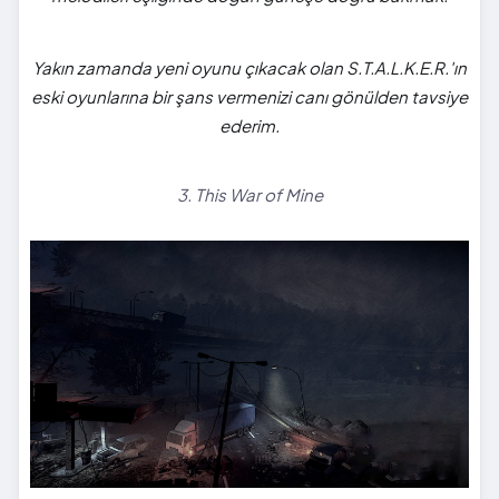
Yakın zamanda yeni oyunu çıkacak olan S.T.A.L.K.E.R.'ın
eski oyunlarına bir şans vermenizi canı gönülden tavsiye
ederim.
3. This War of Mine