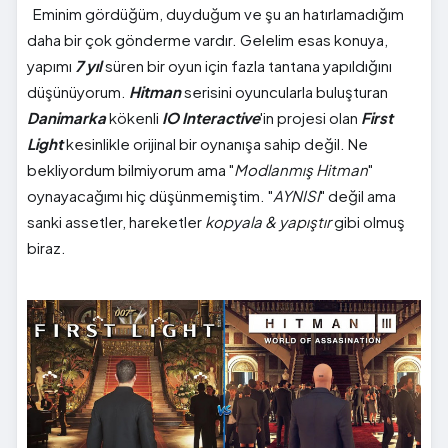
Eminim gördüğüm, duyduğum ve şu an hatırlamadığım
daha bir çok gönderme vardır. Gelelim esas konuya,
yapımı
7 yıl
süren bir oyun için fazla tantana yapıldığını
düşünüyorum.
Hitman
serisini oyuncularla buluşturan
Danimarka
kökenli
IO Interactive
'in projesi olan
First
Light
kesinlikle orijinal bir oynanışa sahip değil. Ne
bekliyordum bilmiyorum ama "
Modlanmış Hitman
"
oynayacağımı hiç düşünmemiştim. "
AYNISI
" değil ama
sanki assetler, hareketler
kopyala & yapıştır
gibi olmuş
biraz.