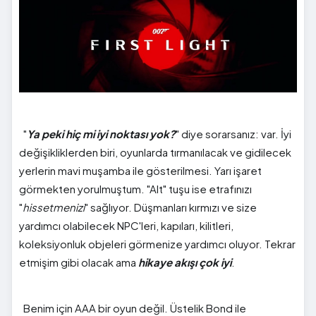
"
Ya peki hiç mi iyi noktası yok?
" diye sorarsanız: var. İyi
değişikliklerden biri, oyunlarda tırmanılacak ve gidilecek
yerlerin mavi muşamba ile gösterilmesi. Yarı işaret
görmekten yorulmuştum. "Alt" tuşu ise etrafınızı
"
hissetmenizi
" sağlıyor. Düşmanları kırmızı ve size
yardımcı olabilecek NPC'leri, kapıları, kilitleri,
koleksiyonluk objeleri görmenize yardımcı oluyor. Tekrar
etmişim gibi olacak ama
hikaye akışı çok iyi
.
Benim için AAA bir oyun değil. Üstelik Bond ile