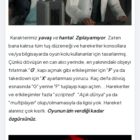
Karakterimiz
yavaş
ve
hantal
.
Zıplayamıyor
. Zaten
bana kalırsa tüm tuş düzeneği ve hareketler konsollara
ve/ya bilgisayarda oyun kolu kullananlar için tasarlanmış.
Çünkü dövüşün en can alıcı yerinde, en yakınındaki objeyi
fırlatmak "
G
", kapı açmak gibi etkileşimler için "
F
" ya da
takedown için "
X
" ayarlanması yorucu. Kaç defa dövüş
esnasında "G" yerine "F" tuşlayıp kapı açtım... Hareketler
ve etkileşimler fazla "
scripted
". "
Açık dünya
" ya da
"
multiplayer
" olup/olmamasıyla da ilgisi yok. Hareket
alanınız çok kısıtlı.
Oyunun izin verdiği kadar
özgürsünüz.