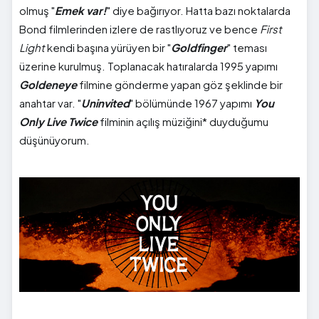
olmuş "
Emek var!
" diye bağırıyor. Hatta bazı noktalarda
Bond filmlerinden izlere de rastlıyoruz ve bence
First
Light
kendi başına yürüyen bir "
Goldfinger
" teması
üzerine kurulmuş. Toplanacak hatıralarda 1995 yapımı
Goldeneye
filmine gönderme yapan göz şeklinde bir
anahtar var. "
Uninvited
" bölümünde 1967 yapımı
You
Only Live Twice
filminin açılış müziğini* duyduğumu
düşünüyorum.