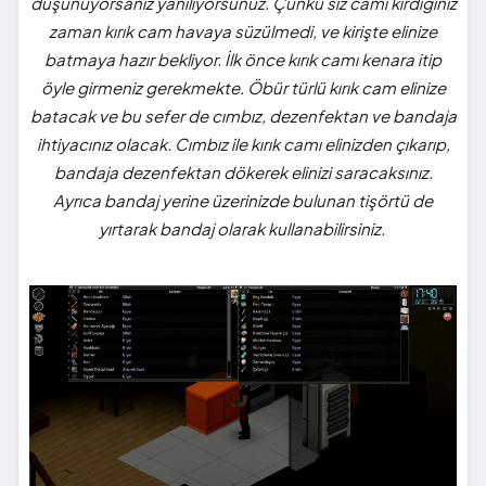
düşünüyorsanız yanılıyorsunuz. Çünkü siz camı kırdığınız
zaman kırık cam havaya süzülmedi, ve kirişte elinize
batmaya hazır bekliyor. İlk önce kırık camı kenara itip
öyle girmeniz gerekmekte. Öbür türlü kırık cam elinize
batacak ve bu sefer de cımbız, dezenfektan ve bandaja
ihtiyacınız olacak. Cımbız ile kırık camı elinizden çıkarıp,
bandaja dezenfektan dökerek elinizi saracaksınız.
Ayrıca bandaj yerine üzerinizde bulunan tişörtü de
yırtarak bandaj olarak kullanabilirsiniz.