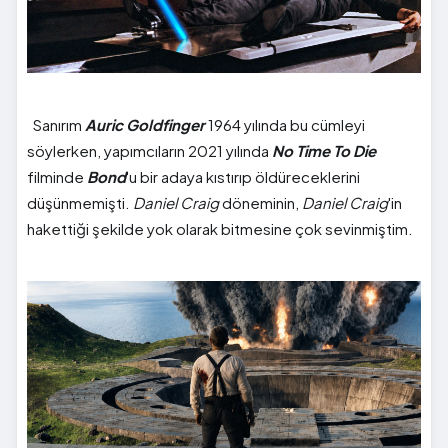
Sanırım
Auric Goldfinger
1964 yılında bu cümleyi
söylerken, yapımcıların 2021 yılında
No Time To Die
filminde
Bond
'u bir adaya kıstırıp öldüreceklerini
düşünmemişti.
Daniel Craig
döneminin,
Daniel Craig
'in
hakettiği şekilde yok olarak bitmesine çok sevinmiştim.