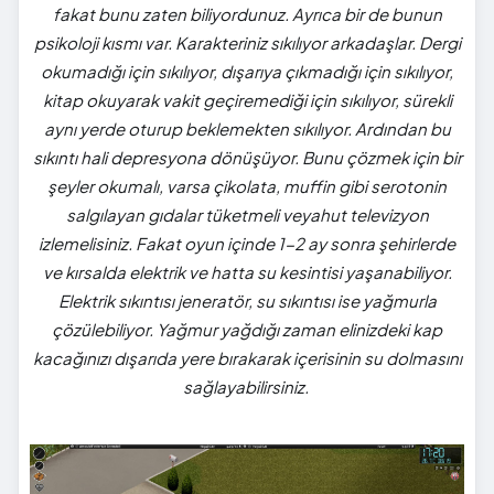
fakat bunu zaten biliyordunuz. Ayrıca bir de bunun
psikoloji kısmı var. Karakteriniz sıkılıyor arkadaşlar. Dergi
okumadığı için sıkılıyor, dışarıya çıkmadığı için sıkılıyor,
kitap okuyarak vakit geçiremediği için sıkılıyor, sürekli
aynı yerde oturup beklemekten sıkılıyor. Ardından bu
sıkıntı hali depresyona dönüşüyor. Bunu çözmek için bir
şeyler okumalı, varsa çikolata, muffin gibi serotonin
salgılayan gıdalar tüketmeli veyahut televizyon
izlemelisiniz. Fakat oyun içinde 1-2 ay sonra şehirlerde
ve kırsalda elektrik ve hatta su kesintisi yaşanabiliyor.
Elektrik sıkıntısı jeneratör, su sıkıntısı ise yağmurla
çözülebiliyor. Yağmur yağdığı zaman elinizdeki kap
kacağınızı dışarıda yere bırakarak içerisinin su dolmasını
sağlayabilirsiniz.