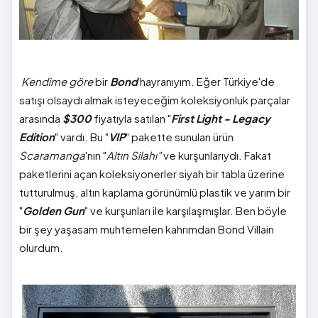
Kendime göre
bir
Bond
hayranıyım. Eğer Türkiye'de
satışı olsaydı almak isteyeceğim koleksiyonluk parçalar
arasında
$300
fiyatıyla satılan "
First Light - Legacy
Edition
" vardı. Bu "
VIP
" pakette sunulan ürün
Scaramanga
'nın "
Altın Silahı"
ve kurşunlarıydı. Fakat
paketlerini açan koleksiyonerler siyah bir tabla üzerine
tutturulmuş, altın kaplama görünümlü plastik ve yarım bir
"
Golden Gun
" ve kurşunları ile karşılaşmışlar. Ben böyle
bir şey yaşasam muhtemelen kahrımdan Bond Villain
olurdum.