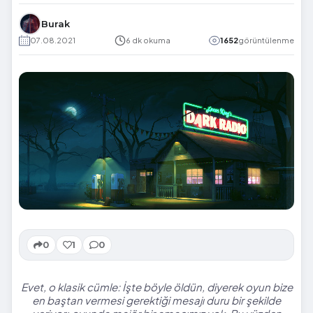
Burak
07.08.2021
6 dk okuma
1652
görüntülenme
0
1
0
Evet, o klasik cümle: İşte böyle öldün, diyerek oyun bize
en baştan vermesi gerektiği mesajı duru bir şekilde