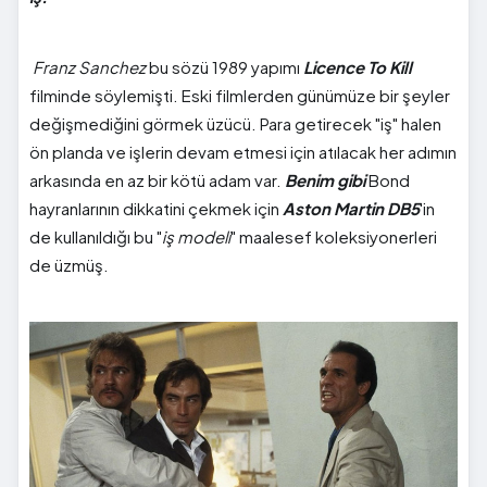
Franz Sanchez
bu sözü 1989 yapımı
Licence To Kill
filminde söylemişti. Eski filmlerden günümüze bir şeyler
değişmediğini görmek üzücü. Para getirecek "iş" halen
ön planda ve işlerin devam etmesi için atılacak her adımın
arkasında en az bir kötü adam var.
Benim gibi
Bond
hayranlarının dikkatini çekmek için
Aston Martin DB5
'in
de kullanıldığı bu "
iş modeli
" maalesef koleksiyonerleri
de üzmüş.