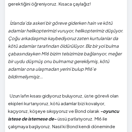
gerektiğini öğreniyoruz. Kısaca çaylağız!
İzlanda'da askeri bir göreve giderken hain ve kötü
adamlar helikopterimizi vuruyor, helikopterimiz düşüyor.
Çoğu arkadaşımızı kaybediyoruz zaten kurtulanlar da
kötü adamlar tarafından öldürülüyor. Biz bir yol bulma
çabasındayken MI6 bizim telsizimize bağlanıyor, meğer
bir uydu düşmüş onu bulmamız gerekliymiş, kötü
adamlar ona ulaşmadan yerini bulup MI6'e
bildirmeliymişiz...
Uzun lafın kısası gidiyoruz buluyoruz, üste görevli olan
ekipleri kurtarıyoruz, kötü adamlar bizi kovalıyor,
kaçıyoruz, köşeye sıkışıyoruz ve Bond olarak
-oyuncu
istese de istemese de-
üssü patlatıyoruz. MI6 ile
çalışmaya başlıyoruz. Nasıl ki Bond kendi döneminde