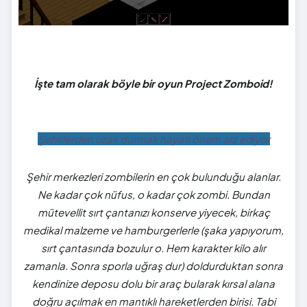
İşte tam olarak böyle bir oyun Project Zomboid!
Şehirlerden uzak durmak hayati önem arz ediyor
Şehir merkezleri zombilerin en çok bulunduğu alanlar.
Ne kadar çok nüfus, o kadar çok zombi. Bundan
mütevellit sırt çantanızı konserve yiyecek, birkaç
medikal malzeme ve hamburgerlerle (şaka yapıyorum,
sırt çantasında bozulur o. Hem karakter kilo alır
zamanla. Sonra sporla uğraş dur) doldurduktan sonra
kendinize deposu dolu bir araç bularak kırsal alana
doğru açılmak en mantıklı hareketlerden birisi. Tabi