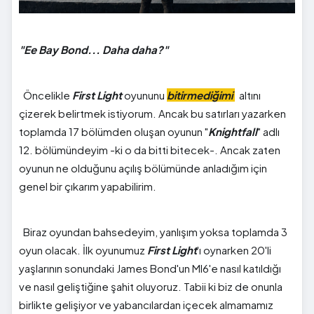
"Ee Bay Bond... Daha daha?"
Öncelikle
First Light
oyununu
bitirmediğimi
altını
çizerek belirtmek istiyorum. Ancak bu satırları yazarken
toplamda 17 bölümden oluşan oyunun "
Knightfall
" adlı
12. bölümündeyim -ki o da bitti bitecek-. Ancak zaten
oyunun ne olduğunu açılış bölümünde anladığım için
genel bir çıkarım yapabilirim.
Biraz oyundan bahsedeyim, yanlışım yoksa toplamda 3
oyun olacak. İlk oyunumuz
First Light
'ı oynarken 20'li
yaşlarının sonundaki James Bond'un MI6'e nasıl katıldığı
ve nasıl geliştiğine şahit oluyoruz. Tabii ki biz de onunla
birlikte gelişiyor ve yabancılardan içecek almamamız