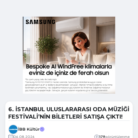
6. İSTANBUL ULUSLARARASI ODA MÜZİĞİ
FESTİVALİ’NİN BİLETLERİ SATIŞA ÇIKTI!
İBB Kültür
06.08.2026
179
görüntülenme