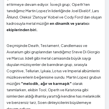
ettirmeye devam ediyor. İsveçli grup; Opeth'ten
tanıdığımız Martin Lopez'in liderliğinde Joel Ekelöf, Lars
Åhlund, Oleksii 'Zlatoyar' Kobel ve Cody Ford’dan oluşan
kadrosuyla metal müziğin
en dinamik ve yaratıcı
ekiplerinden biri.
Geçmişinde Death, Testament, Candlemass ve
Avatarium gibi gruplarından tanıdığımız Steve Di Giorgio
ve Marcus Jidell gibi metal camiasında büyük saygı
duyulan müzisyenler de barındıran grup, sırasıyla
Cognitive, Tellurian, Lykaia, Lotus ve Imperial albümlerini
müzikseverlerin beğenisine sundu. Martin Lopez grubun
müziğini
"melodik, ağır ve karmaşık"
olarak
tanımlarken, ekibin Tool, Opeth ve Katatonia gibi
isimlerden aldığı ilhamla yarattığı kendine has melankolik
ve benzersiz tarz, Soen dinleyicilerini büyülemeye
devam ediyor.