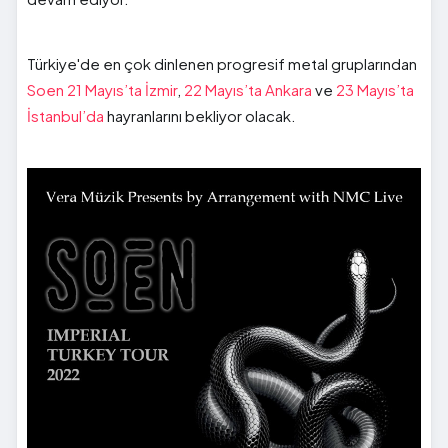
Türkiye'de en çok dinlenen progresif metal gruplarından
Soen 21 Mayıs’ta İzmir
,
22 Mayıs’ta Ankara
ve
23 Mayıs’ta
İstanbul’da
hayranlarını bekliyor olacak.