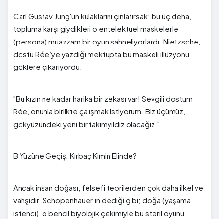
Carl Gustav Jung'un kulaklarını çınlatırsak; bu üç deha,
topluma karşı giydikleri o entelektüel maskelerle
(persona) muazzam bir oyun sahneliyorlardı. Nietzsche,
dostu Rée’ye yazdığı mektupta bu maskeli illüzyonu
göklere çıkarıyordu:
"Bu kızın ne kadar harika bir zekası var! Sevgili dostum
Rée, onunla birlikte çalışmak istiyorum. Biz üçümüz,
gökyüzündeki yeni bir takımyıldız olacağız."
B Yüzüne Geçiş: Kırbaç Kimin Elinde?
Ancak insan doğası, felsefi teorilerden çok daha ilkel ve
vahşidir. Schopenhauer’ın dediği gibi; doğa (yaşama
istenci), o bencil biyolojik çekimiyle bu steril oyunu