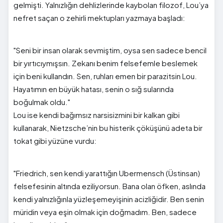
gelmişti. Yalnızlığın dehlizlerinde kaybolan filozof, Lou’ya
nefret saçan o zehirli mektupları yazmaya başladı:
"Seni bir insan olarak sevmiştim, oysa sen sadece bencil
bir yırtıcıymışsın. Zekanı benim felsefemle beslemek
için beni kullandın. Sen, ruhları emen bir parazitsin Lou.
Hayatımın en büyük hatası, senin o sığ sularında
boğulmak oldu."
Lou ise kendi bağımsız narsisizmini bir kalkan gibi
kullanarak, Nietzsche’nin bu histerik çöküşünü adeta bir
tokat gibi yüzüne vurdu:
"Friedrich, sen kendi yarattığın Ubermensch (Üstinsan)
felsefesinin altında eziliyorsun. Bana olan öfken, aslında
kendi yalnızlığınla yüzleşemeyişinin acizliğidir. Ben senin
müridin veya eşin olmak için doğmadım. Ben, sadece