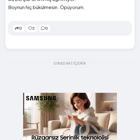
Boynun hiç bükülmesin. Öpüyorum.
0
2
0
SIRADAKI İÇERIK