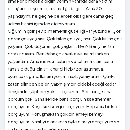
ama kendimden aldığım verimin yanında daha vaktim
olduğunu düşünmenin rahatlığı da gitti. Artık 30
yaşındayım, ne geç ne de erken olsa gerek ama geç
kalmış hissini içimden atamıyorum.
Oğlum, hiçbir şey bilmemenin güzelliği var yüzünde. Çok
gören çok yaşlanır. Çok bilen çok yaşlanır. Çok kırılan çok
yaşlanır. Çok düşünen çok yaşlanır. Ben? Ben yine tam
ortasındayım. Ben daha çok herkese uyumlanırken
yaşlandım. Ama mevcut sabrım ve tahammülüm sana
tahsis olduğu için artık harici hiçbir zorlaştırmaya,
uyumsuzluğa katlanamıyorum, nazlayamıyorum. Çünkü
zaten elimden geleni yapmışımdır, gidebileceği kadar
itmişimdir; şüphem yok, borçsuzum. Sen hariç, sana
borcum çok. Sana ileride bana borçlu hissetmemeni
borçluyum. Koşulsuz sevgi borçluyum. Hep açık bir kapı
borçluyum. Konuşmaktan çok dinlemeyi bilmeyi
borçluyum. Nasıl iyi olacaksan öyle olmayı borçluyum ve
bu borçlar sırtımı hiç ağrıtmıyor.