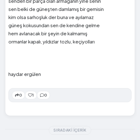
senden bir parça olan armağanın yine senin
sen belki de güneşten damlamış bir gemisin
kim olsa sarhoşluk der buna ve ayılamaz
güneş kokusundan sen de kendine gelme
hem avlanacak bir şeyin de kalmamış
ormanlar kapalı, yıldızlar tozlu, keçiyolları
haydar ergülen
0
1
0
SIRADAKI İÇERIK