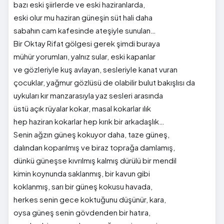
bazı eski şiirlerde ve eski haziranlarda,
eski olur mu haziran güneşin süt hali daha
sabahın cam kafesinde ateşiyle sunulan…
Bir Oktay Rifat gölgesi gerek şimdi buraya
mühür yorumları, yalnız sular, eski kapanlar
ve gözleriyle kuş avlayan, sesleriyle kanat vuran
çocuklar, yağmur gözlüsü de olabilir bulut bakışlısı da
uykuları kır manzarasıyla yaz sesleri arasında
üstü açık rüyalar kokar, masal kokarlar ılık
hep haziran kokarlar hep kırık bir arkadaşlık…
Senin ağzın güneş kokuyor daha, taze güneş,
dalından koparılmış ve biraz toprağa damlamış,
dünkü güneşse kıvrılmış kalmış dürülü bir mendil
kimin koynunda saklanmış, bir kavun gibi
koklanmış, sarı bir güneş kokusu havada,
herkes senin gece koktuğunu düşünür, kara,
oysa güneş senin gövdenden bir hatıra,