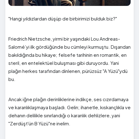
"Hangi yıldızlardan düşüp de birbirimizi bulduk biz?"
Friedrich Nietzsche, yirmi bir yaşındaki Lou Andreas-
Salomé’yi ilk gördüğünde bu cümleyi kurmuştu. Dışarıdan
bakıldığında bu hikaye; felsefe tarihinin en romantik, en
steril, en entelektüel buluşması gibi duruyordu. Yani
plağın herkes tarafından dinlenen, pürüzsüz "A Yüzü"ydü
bu.
Ancak iğne plağın derinliklerine indikçe, ses cızırdamaya
ve karanlıklaşmaya başladı. Gelin; ihanetle, kıskançlıkla ve
dehanın delilikle sınırlandığı o karanlık dehlizlere, yani
"Zerdüşt'ün B Yüzü"ne inelim.