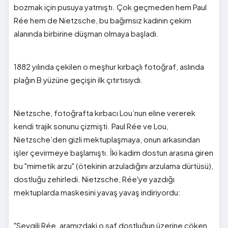
bozmak için pusuya yatmıştı. Çok geçmeden hem Paul
Rée hem de Nietzsche, bu bağımsız kadının çekim
alanında birbirine düşman olmaya başladı.
1882 yılında çekilen o meşhur kırbaçlı fotoğraf, aslında
plağın B yüzüne geçişin ilk çıtırtısıydı.
Nietzsche, fotoğrafta kırbacı Lou’nun eline vererek
kendi trajik sonunu çizmişti. Paul Rée ve Lou,
Nietzsche’den gizli mektuplaşmaya, onun arkasından
işler çevirmeye başlamıştı. İki kadim dostun arasına giren
bu "mimetik arzu" (ötekinin arzuladığını arzulama dürtüsü),
dostluğu zehirledi. Nietzsche, Rée'ye yazdığı
mektuplarda maskesini yavaş yavaş indiriyordu:
"Sevgili Rée, aramızdaki o saf dostluğun üzerine çöken