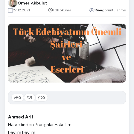
Ömer Akbulut
27.12.2021
1 dk okuma
1566
görüntülenme
0
1
0
Ahmed Arif
Hasretinden Prangalar Eskittim
Leylim Leylim