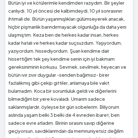
Bütün iyi ve kötülerimle kendimden razıydım. Bir şeyler
canlıydı. 10 yıl öncesi de kalbimdeydi, 10 yıl sonrasının
ihtimali de. Bütün yaşanmışlıkları gülümseyerek anacak,
hiçbir pişmanlık barındırmayacak olgunluğa da daha yeni
ulaşmıştım. Keza ben de herkes kadar insan, herkes
kadar hatalı ve herkes kadar suçsuzdum. Yaşıyordum,
yazıyordum, hissediyordum. Şuan kendime dair
hissettiğim tek şey kendime senin için iyi bakmam
gereksiniminin korkusu. Sevmek, sevilmek, heyecan ve
bütün ıvır zıvır duygular -senden bağımsız- birer
fazlalıkmış gibi çekip gittiler, anlamaya bile vakit
bulamadım. Koca bir sorumluluk geldi ve diğerlerini
bilmediğim bir yere kovaladı. Umarım sadece
saklanmışlardır, öyleyse bir gün sobelerim. Biliyorum
aslında yaşam belki 3 belki de 4 evreden ibaret, ben
sadece evre atladım. Birinin sırasını savıp diğerine
geçiyorsun, savdıklarımdan da memnuniyetsiz değilim