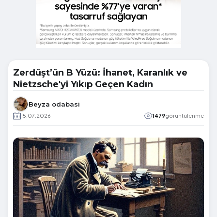
Zerdüşt’ün B Yüzü: İhanet, Karanlık ve
Nietzsche'yi Yıkıp Geçen Kadın
Beyza odabasi
15.07.2026
1479
görüntülenme