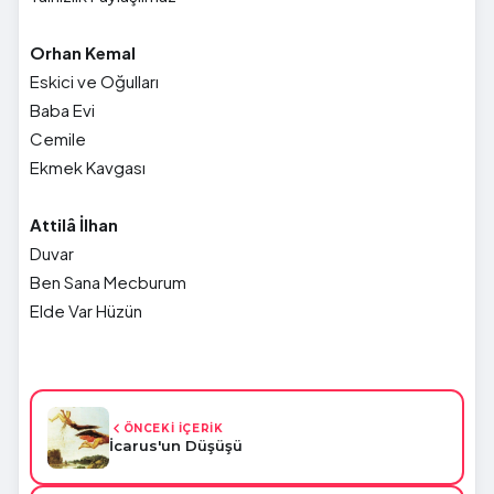
Orhan Kemal
Eskici ve Oğulları
Baba Evi
Cemile
Ekmek Kavgası
Attilâ İlhan
Duvar
Ben Sana Mecburum
Elde Var Hüzün
ÖNCEKİ İÇERİK
İcarus'un Düşüşü