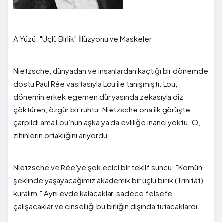
A Yüzü: "Üçlü Birlik" İllüzyonu ve Maskeler
Nietzsche, dünyadan ve insanlardan kaçtığı bir dönemde
dostu Paul Rée vasıtasıyla Lou ile tanışmıştı. Lou,
dönemin erkek egemen dünyasında zekasıyla diz
çöktüren, özgür bir ruhtu. Nietzsche ona ilk görüşte
çarpıldı ama Lou’nun aşka ya da evliliğe inancı yoktu. O,
zihinlerin ortaklığını arıyordu.
Nietzsche ve Rée’ye şok edici bir teklif sundu: "Komün
şeklinde yaşayacağımız akademik bir üçlü birlik (Trinität)
kuralım." Aynı evde kalacaklar, sadece felsefe
çalışacaklar ve cinselliği bu birliğin dışında tutacaklardı.