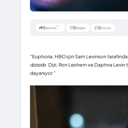
Yeni
0
5
0
Alıntıla
Beğen
Yorum
"Euphoria, HBO için Sam Levinson tarafında
dizisidir. Dizi, Ron Leshem ve Daphna Levin tar
dayanıyor."