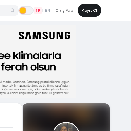
Giriş Yap
Kayıt Ol
TR
EN
|