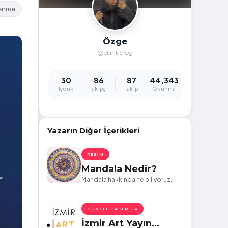
lenme
Özge
@etnikblog
30
86
87
44,343
İçerik
Takipçi
Takip
Okunma
Yazarın Diğer İçerikleri
RESIM
Mandala Nedir?
Mandala hakkında ne biliyoruz,
neler öğreneceğiz?
GÜNCEL HABERLER
İzmir Art Yayın