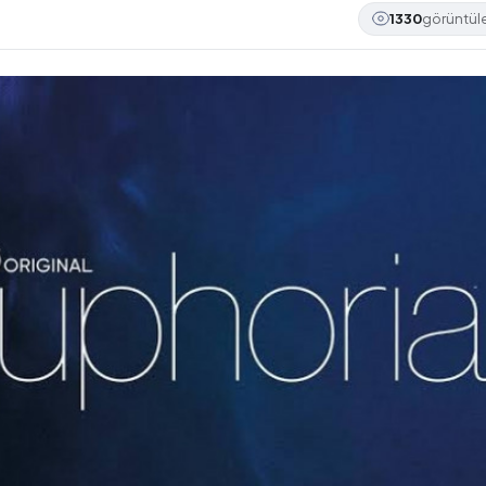
1330
görüntü