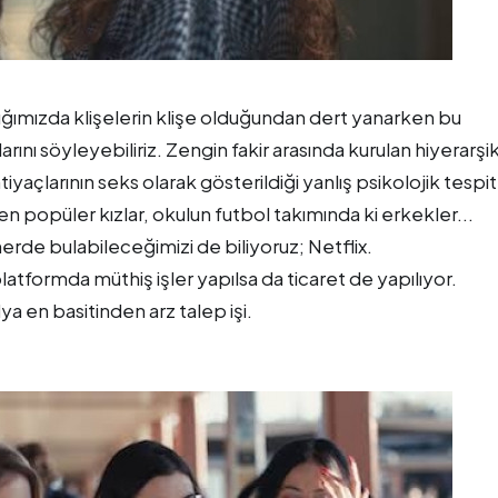
ığımızda klişelerin klişe olduğundan dert yanarken bu
arını söyleyebiliriz. Zengin fakir arasında kurulan hiyerarşi
yaçlarının seks olarak gösterildiği yanlış psikolojik tespit
n popüler kızlar, okulun futbol takımında ki erkekler...
erde bulabileceğimizi de biliyoruz; Netflix.
latformda müthiş işler yapılsa da ticaret de yapılıyor.
 en basitinden arz talep işi.