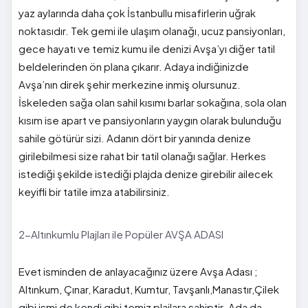
yaz aylarında daha çok İstanbullu misafirlerin uğrak
noktasıdır. Tek gemi ile ulaşım olanağı, ucuz pansiyonları,
gece hayatı ve temiz kumu ile denizi Avşa’yı diğer tatil
beldelerinden ön plana çıkarır. Adaya indiğinizde
Avşa’nın direk şehir merkezine inmiş olursunuz.
İskeleden sağa olan sahil kısımı barlar sokağına, sola olan
kısım ise apart ve pansiyonların yaygın olarak bulunduğu
sahile götürür sizi. Adanın dört bir yanında denize
girilebilmesi size rahat bir tatil olanağı sağlar. Herkes
istediği şekilde istediği plajda denize girebilir ailecek
keyifli bir tatile imza atabilirsiniz.
2-Altınkumlu Plajları ile Popüler AVŞA ADASI
Evet isminden de anlayacağınız üzere Avşa Adası ;
Altınkum, Çınar, Karadut, Kumtur, Tavşanlı,Manastır,Çilek
gibi ismi de kendi gibi temiz plajlara sahiptir. Ada da