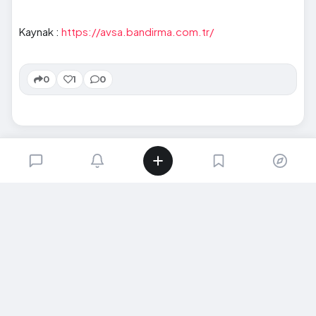
Kaynak :
https://avsa.bandirma.com.tr/
0
1
0
SIRADAKI İÇERIK