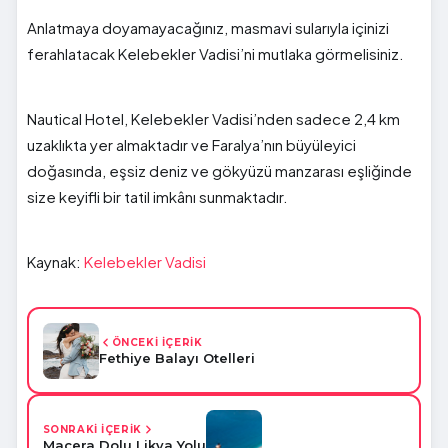
Anlatmaya doyamayacağınız, masmavi sularıyla içinizi
ferahlatacak Kelebekler Vadisi’ni mutlaka görmelisiniz.
Nautical Hotel, Kelebekler Vadisi’nden sadece 2,4 km
uzaklıkta yer almaktadır ve Faralya’nın büyüleyici
doğasında, eşsiz deniz ve gökyüzü manzarası eşliğinde
size keyifli bir tatil imkânı sunmaktadır.
Kaynak:
Kelebekler Vadisi
ÖNCEKİ İÇERİK
Fethiye Balayı Otelleri
SONRAKİ İÇERİK
Macera Dolu Likya Yolu