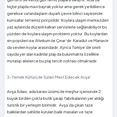
hiçbir plajda mavi bayrak yoktur ama gerek yetkililerce
gerekse vatandaşların duyarlı çevre bilinci sayesinde
kumsallar tertemiz pırıl pırıldır. Koylara ulaşım merkezden
yaz aylarında düzenli kalkan servislerle sağlanabiliyor bu
yüzden de koylara ulaşım problemi yoktur. Bu koylardan
en popüleri ise Altınkum ile Çınar’dır. Karadut ve Manastır
da sevilen koylar arasındadır. Ayrıca Türkiye’de sınırlı
sayıda yer alan kadınlar plajı da bulunmakta özellikle
mutasıp ailelerce bu plaj tercih noktası olmaktadır.
3-Yemek Kültürü ile Sizleri Mest Edecek Avşa!
Avşa Adası; ada karası üzümü ile meşhur içerisinde 2
büyük birden çokta butik şarap fabrikalarının yer aldığı
turistik bir yerleşim birimidir. Avşa’da çıkan taze
balıklardan sahilde kurulan balık masaları ve taze