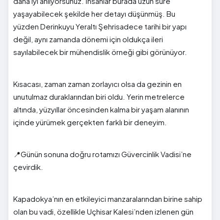
daha iyi anlıyorsunuz. İnsanlar burada uzun süre
yaşayabilecek şekilde her detayı düşünmüş. Bu
yüzden
Derinkuyu Yeraltı Şehri
sadece tarihi bir yapı
değil, aynı zamanda dönemi için oldukça ileri
sayılabilecek bir mühendislik örneği gibi görünüyor.
Kısacası, zaman zaman zorlayıcı olsa da gezinin en
unutulmaz duraklarından biri oldu. Yerin metrelerce
altında, yüzyıllar öncesinden kalma bir yaşam alanının
içinde yürümek gerçekten farklı bir deneyim.
📍Günün sonuna doğru rotamızı
Güvercinlik Vadisi
’ne
çevirdik.
Kapadokya’nın en etkileyici manzaralarından birine sahip
olan bu vadi, özellikle
Uçhisar Kalesi
’nden izlenen gün