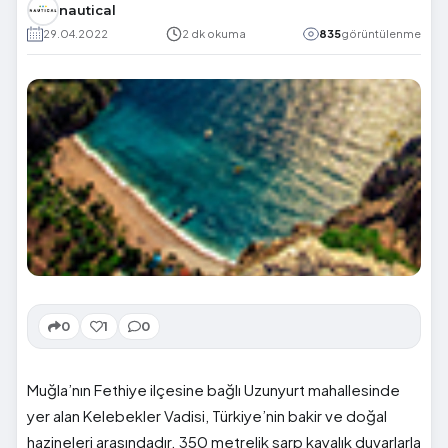
nautical
29.04.2022
2 dk okuma
835
görüntülenme
0
1
0
Muğla’nın Fethiye ilçesine bağlı Uzunyurt mahallesinde
yer alan Kelebekler Vadisi, Türkiye’nin bakir ve doğal
hazineleri arasındadır. 350 metrelik sarp kayalık duvarlarla