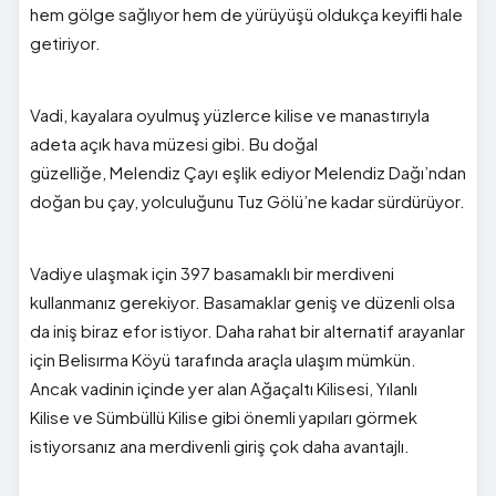
hem gölge sağlıyor hem de yürüyüşü oldukça keyifli hale
getiriyor.
Vadi, kayalara oyulmuş yüzlerce kilise ve manastırıyla
adeta açık hava müzesi gibi. Bu doğal
güzelliğe,
Melendiz Çayı
eşlik
ediyor
Melendiz Dağı
’ndan
doğan bu çay, yolculuğunu
Tuz Gölü
’ne kadar sürdürüyor.
Vadiye ulaşmak için 397 basamaklı bir merdiveni
kullanmanız gerekiyor. Basamaklar geniş ve düzenli olsa
da iniş biraz efor istiyor. Daha rahat bir alternatif arayanlar
için
Belisırma Köyü
tarafında araçla ulaşım mümkün.
Ancak vadinin içinde yer alan
Ağaçaltı Kilisesi
,
Yılanlı
Kilise
ve
Sümbüllü Kilise
gibi önemli yapıları görmek
istiyorsanız ana merdivenli giriş çok daha avantajlı.