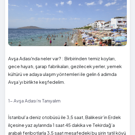
Avşa Adası'nda neler var? : Birbirinden temiz koyları,
gece hayatı, şarap fabrikaları, gezilecek yerler, yemek
kültürü ve adaya ulaşım yöntemleri ile gelin 6 adımda
Avşa’yı birlikte keşfedelim.
1- Avşa Adası’nı Tanıyalım
İstanbul’a deniz otobüsü ile 3,5 saat, Balıkesir’in Erdek
ilçesine yaz aylarında 1 saat 45 dakika ve Tekirdağ’a
arabalı feribotlarla 3,5 saat mesafedeki bu şirin tatil köyü