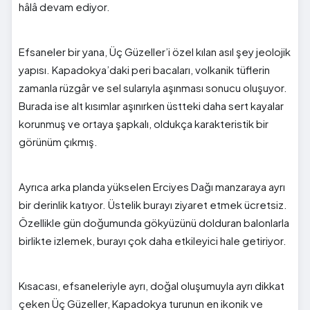
hâlâ devam ediyor.
Efsaneler bir yana, Üç Güzeller’i özel kılan asıl şey jeolojik
yapısı. Kapadokya’daki peri bacaları, volkanik tüflerin
zamanla rüzgâr ve sel sularıyla aşınması sonucu oluşuyor.
Burada ise alt kısımlar aşınırken üstteki daha sert kayalar
korunmuş ve ortaya şapkalı, oldukça karakteristik bir
görünüm çıkmış.
Ayrıca arka planda yükselen
Erciyes Dağı
manzaraya ayrı
bir derinlik katıyor. Üstelik burayı ziyaret etmek ücretsiz.
Özellikle gün doğumunda gökyüzünü dolduran balonlarla
birlikte izlemek, burayı çok daha etkileyici hale getiriyor.
Kısacası, efsaneleriyle ayrı, doğal oluşumuyla ayrı dikkat
çeken Üç Güzeller, Kapadokya turunun en ikonik ve