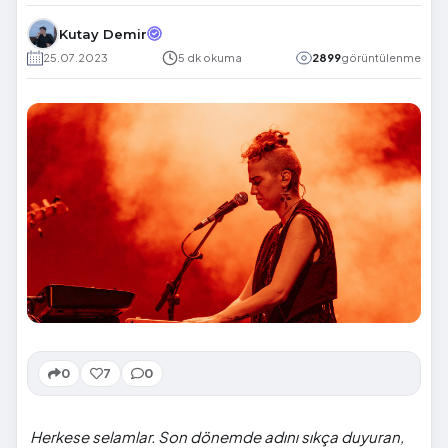
Kutay Demir
25.07.2023
5 dk okuma
2899
görüntülenme
0
7
0
Herkese selamlar. Son dönemde adını sıkça duyuran,