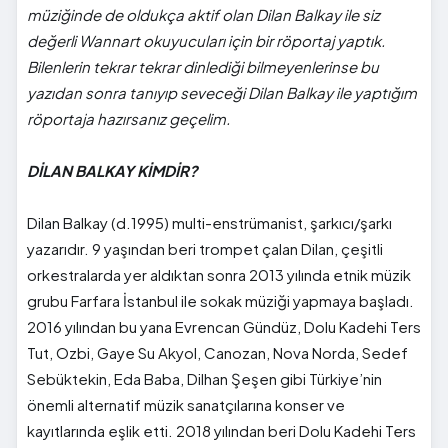
müziğinde de oldukça aktif olan Dilan Balkay ile siz
değerli Wannart okuyucuları için bir röportaj yaptık.
Bilenlerin tekrar tekrar dinlediği bilmeyenlerinse bu
yazıdan sonra tanıyıp seveceği Dilan Balkay ile yaptığım
röportaja hazırsanız geçelim.
DİLAN BALKAY KİMDİR?
Dilan Balkay (d.1995) multi-enstrümanist, şarkıcı/şarkı
yazarıdır. 9 yaşından beri trompet çalan Dilan, çeşitli
orkestralarda yer aldıktan sonra 2013 yılında etnik müzik
grubu Farfara İstanbul ile sokak müziği yapmaya başladı.
2016 yılından bu yana Evrencan Gündüz, Dolu Kadehi Ters
Tut, Ozbi, Gaye Su Akyol, Canozan, Nova Norda, Sedef
Sebüktekin, Eda Baba, Dilhan Şeşen gibi Türkiye’nin
önemli alternatif müzik sanatçılarına konser ve
kayıtlarında eşlik etti. 2018 yılından beri Dolu Kadehi Ters