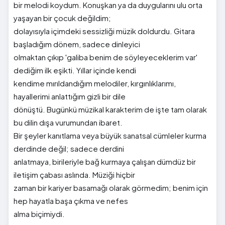
bir melodi koydum. Konuşkan ya da duygularını ulu orta
yaşayan bir çocuk değildim;
dolayısıyla içimdeki sessizliği müzik doldurdu. Gitara
başladığım dönem, sadece dinleyici
olmaktan çıkıp 'galiba benim de söyleyeceklerim var'
dediğim ilk eşikti. Yıllar içinde kendi
kendime mırıldandığım melodiler, kırgınlıklarımı,
hayallerimi anlattığım gizli bir dile
dönüştü. Bugünkü müzikal karakterim de işte tam olarak
bu dilin dışa vurumundan ibaret.
Bir şeyler kanıtlama veya büyük sanatsal cümleler kurma
derdinde değil; sadece derdini
anlatmaya, birileriyle bağ kurmaya çalışan dümdüz bir
iletişim çabası aslında. Müziği hiçbir
zaman bir kariyer basamağı olarak görmedim; benim için
hep hayatla başa çıkma ve nefes
alma biçimiydi.