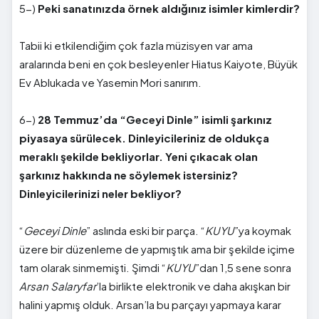
5-)
Peki sanatınızda örnek aldığınız isimler kimlerdir?
Tabii ki etkilendiğim çok fazla müzisyen var ama
aralarında beni en çok besleyenler Hiatus Kaiyote, Büyük
Ev Ablukada ve Yasemin Mori sanırım.
6-)
28 Temmuz’da “Geceyi Dinle” isimli şarkınız
piyasaya sürülecek. Dinleyicileriniz de oldukça
meraklı şekilde bekliyorlar. Yeni çıkacak olan
şarkınız hakkında ne söylemek istersiniz?
Dinleyicilerinizi neler bekliyor?
“
Geceyi Dinle
” aslında eski bir parça. “
KUYU
”ya koymak
üzere bir düzenleme de yapmıştık ama bir şekilde içime
tam olarak sinmemişti. Şimdi “
KUYU
”dan 1,5 sene sonra
Arsan Salaryfar
’la birlikte elektronik ve daha akışkan bir
halini yapmış olduk. Arsan’la bu parçayı yapmaya karar