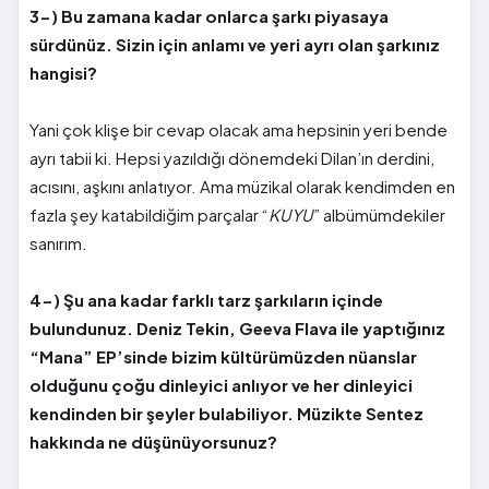
3-) Bu zamana kadar onlarca şarkı piyasaya
sürdünüz. Sizin için anlamı ve yeri ayrı olan şarkınız
hangisi?
Yani çok klişe bir cevap olacak ama hepsinin yeri bende
ayrı tabii ki. Hepsi yazıldığı dönemdeki Dilan’ın derdini,
acısını, aşkını anlatıyor. Ama müzikal olarak kendimden en
fazla şey katabildiğim parçalar “
KUYU
” albümümdekiler
sanırım.
4-) Şu ana kadar farklı tarz şarkıların içinde
bulundunuz. Deniz Tekin, Geeva Flava ile yaptığınız
“Mana” EP’sinde bizim kültürümüzden nüanslar
olduğunu çoğu dinleyici anlıyor ve her dinleyici
kendinden bir şeyler bulabiliyor. Müzikte Sentez
hakkında ne düşünüyorsunuz?