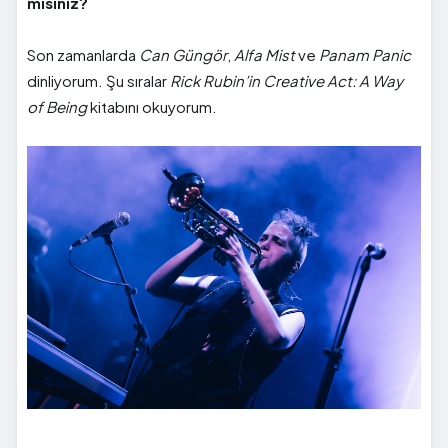
mısınız?
Son zamanlarda
Can Güngör
,
Alfa Mist
ve
Panam Panic
dinliyorum. Şu sıralar
Rick Rubin’in Creative Act: A Way
of Being
kitabını okuyorum.