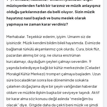
müzisyenlerden farklı bir tarzınız ve müzik anlayışınız
olduğu şarkılarınızdan da belli oluyor. Sizin müzik
hayatınız nasıl başladı ve bunu meslek olarak
yapmaya ne zaman karar verdiniz?
Merhabalar. Teşekkür ederim, iyiyim. Umarım siz de
iyisinizdir. Müzik kendimi bildim bileli hayatımda. Evimizde
bağlamalı türkülü akşamlarımız çok olurdu. Cura, blok flüt,
pazardan alınmış bir org, ne olursa enstrüman
kurcalamayı, duyduğum şeyleri çalmayı severdim. 9
yaşında belediyeye bağlı bir kültür merkezinde (Celadet
Moralıgil Kültür Merkezi) trompet çalmaya başladım. Uzun
süre bocaladıktan sonra lise dönemimde sokakta
çalarken doğaçlama diye bir şeyin varlığından haberdar
oldum ve müzikle ilişkim başka bir seviyeye taşındı. Aktif
bir karar alma söz konusu değil aslında “mesleğim bu
olacak” diye. Gitgide daha da çekti beni müzik ve şimdi