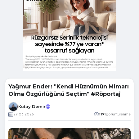
Yağmur Ender: "Kendi Hüznümün Mimarı
Olma Özgürlüğünü Seçtim" #Röportaj
Kutay Demir
29.06.2026
1191
görüntülenme