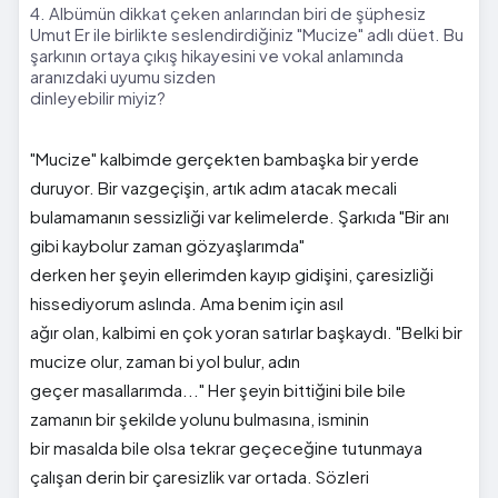
4. Albümün dikkat çeken anlarından biri de şüphesiz
Umut Er ile birlikte seslendirdiğiniz "Mucize" adlı düet. Bu
şarkının ortaya çıkış hikayesini ve vokal anlamında
aranızdaki uyumu sizden
dinleyebilir miyiz?
"Mucize" kalbimde gerçekten bambaşka bir yerde
duruyor. Bir vazgeçişin, artık adım atacak mecali
bulamamanın sessizliği var kelimelerde. Şarkıda "Bir anı
gibi kaybolur zaman gözyaşlarımda"
derken her şeyin ellerimden kayıp gidişini, çaresizliği
hissediyorum aslında. Ama benim için asıl
ağır olan, kalbimi en çok yoran satırlar başkaydı. "Belki bir
mucize olur, zaman bi yol bulur, adın
geçer masallarımda..." Her şeyin bittiğini bile bile
zamanın bir şekilde yolunu bulmasına, isminin
bir masalda bile olsa tekrar geçeceğine tutunmaya
çalışan derin bir çaresizlik var ortada. Sözleri