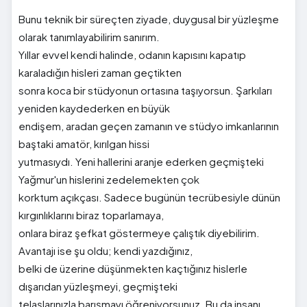
Bunu teknik bir süreçten ziyade, duygusal bir yüzleşme
olarak tanımlayabilirim sanırım.
Yıllar evvel kendi halinde, odanın kapısını kapatıp
karaladığın hisleri zaman geçtikten
sonra koca bir stüdyonun ortasına taşıyorsun. Şarkıları
yeniden kaydederken en büyük
endişem, aradan geçen zamanın ve stüdyo imkanlarının
baştaki amatör, kırılgan hissi
yutmasıydı. Yeni hallerini aranje ederken geçmişteki
Yağmur'un hislerini zedelemekten çok
korktum açıkçası. Sadece bugünün tecrübesiyle dünün
kırgınlıklarını biraz toparlamaya,
onlara biraz şefkat göstermeye çalıştık diyebilirim.
Avantajı ise şu oldu; kendi yazdığınız,
belki de üzerine düşünmekten kaçtığınız hislerle
dışarıdan yüzleşmeyi, geçmişteki
telaşlarınızla barışmayı öğreniyorsunuz. Bu da insanı