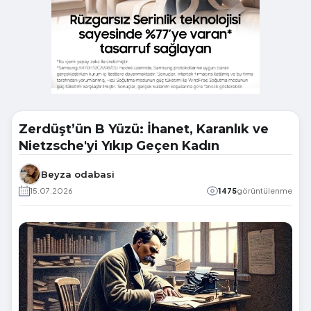
Zerdüşt’ün B Yüzü: İhanet, Karanlık ve
Nietzsche'yi Yıkıp Geçen Kadın
Beyza odabasi
15.07.2026
1475
görüntülenme