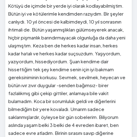
Kötüyü de içimde bir yerde iyi olarak kodlayabilmiştim.
Bütün iyi ve kötülerimle kendimden razıydım. Bir şeyler
canlıydı. 10 yıl öncesi de kalbimdeydi, 10 yıl sonrasının
ihtimali de. Bütün yaşanmışlıkları gülümseyerek anacak,
hiçbir pişmanlık barındırmayacak olgunluğa da daha yeni
ulaşmıştım. Keza ben de herkes kadar insan, herkes
kadar hatalı ve herkes kadar suçsuzdum. Yaşıyordum,
yazıyordum, hissediyordum. Şuan kendime dair
hissettiğim tek şey kendime senin için iyi bakmam
gereksiniminin korkusu. Sevmek, sevilmek, heyecan ve
bütün ıvır zıvır duygular -senden bağımsız- birer
fazlalıkmış gibi çekip gittiler, anlamaya bile vakit
bulamadım. Koca bir sorumluluk geldi ve diğerlerini
bilmediğim bir yere kovaladı. Umarım sadece
saklanmışlardır, öyleyse bir gün sobelerim. Biliyorum
aslında yaşam belki 3 belki de 4 evreden ibaret, ben
sadece evre atladım. Birinin sırasını savıp diğerine