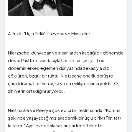
A Yüzü: "Üçlü Birlik" İllüzyonu ve Maskeler
Nietzsche, dünyadan ve insanlardan kaçtığı bir dönemde
dostu Paul Rée vasıtasıyla Lou ile tanışmıştı. Lou,
dönemin erkek egemen dünyasında zekasıyla diz
çöktüren, özgür bir ruhtu. Nietzsche ona ilk görüşte
çarpıldı ama Lou’nun aşka ya da evliliğe inancı yoktu. O,
zihinlerin ortaklığını arıyordu.
Nietzsche ve Rée’ye şok edici bir teklif sundu: "Komün
şeklinde yaşayacağımız akademik bir üçlü birlik (Trinität)
kuralım." Aynı evde kalacaklar, sadece felsefe