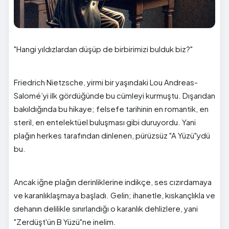
"Hangi yıldızlardan düşüp de birbirimizi bulduk biz?"
Friedrich Nietzsche, yirmi bir yaşındaki Lou Andreas-
Salomé’yi ilk gördüğünde bu cümleyi kurmuştu. Dışarıdan
bakıldığında bu hikaye; felsefe tarihinin en romantik, en
steril, en entelektüel buluşması gibi duruyordu. Yani
plağın herkes tarafından dinlenen, pürüzsüz "A Yüzü"ydü
bu.
Ancak iğne plağın derinliklerine indikçe, ses cızırdamaya
ve karanlıklaşmaya başladı. Gelin; ihanetle, kıskançlıkla ve
dehanın delilikle sınırlandığı o karanlık dehlizlere, yani
"Zerdüşt'ün B Yüzü"ne inelim.