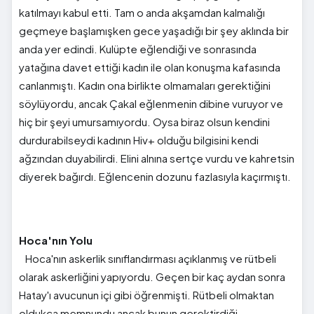
katılmayı kabul etti. Tam o anda akşamdan kalmalığı
geçmeye başlamışken gece yaşadığı bir şey aklında bir
anda yer edindi. Kulüpte eğlendiği ve sonrasında
yatağına davet ettiği kadın ile olan konuşma kafasında
canlanmıştı. Kadın ona birlikte olmamaları gerektiğini
söylüyordu, ancak Çakal eğlenmenin dibine vuruyor ve
hiç bir şeyi umursamıyordu. Oysa biraz olsun kendini
durdurabilseydi kadının Hiv+ olduğu bilgisini kendi
ağzından duyabilirdi. Elini alnına sertçe vurdu ve kahretsin
diyerek bağırdı. Eğlencenin dozunu fazlasıyla kaçırmıştı.
Hoca'nın Yolu
Hoca'nın askerlik sınıflandırması açıklanmış ve rütbeli
olarak askerliğini yapıyordu. Geçen bir kaç aydan sonra
Hatay'ı avucunun içi gibi öğrenmişti. Rütbeli olmaktan
oldukça memnundu ancak bunun gerektirdiği