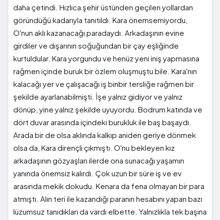
daha çetindi. Hızlıca şehir üstünden geçilen yollardan
göründüğü kadarıyla tanıtıldı. Kara önemsemiyordu,
O'nun aklı kazanacağı paradaydı. Arkadaşının evine
girdiler ve dışarının soğuğundan bir çay eşliğinde
kurtuldular. Kara yorgundu ve henüz yeni iniş yapmasına
rağmen içinde buruk bir özlem oluşmuştu bile. Kara'nın
kalacağı yer ve çalışacağı iş binbir tersliğe rağmen bir
şekilde ayarlanabilmişti. İşe yalnız gidiyor ve yalnız
dönüp, yine yalnız şekilde uyuyordu. Bodrum katında ve
dört duvar arasında içindeki burukluk ile baş başaydı.
Arada bir de olsa aklında kalkıp aniden geriye dönmek
olsa da, Kara dirençli çıkmıştı. O'nu bekleyen kız
arkadaşının gözyaşları ilerde ona sunacağı yaşamın
yanında önemsiz kalırdı. Çok uzun bir süre iş ve ev
arasında mekik dokudu. Kenara da fena olmayan bir para
atmıştı. Alın teri ile kazandığı paranın hesabını yapan bazı
lüzumsuz tanıdıkları da vardı elbette. Yalnızlıkla tek başına