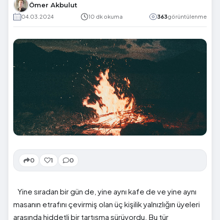
Ömer Akbulut
04.03.2024
10 dk okuma
363
görüntülenme
0
1
0
Yine sıradan bir gün de, yine aynı kafe de ve yine aynı
masanın etrafını çevirmiş olan üç kişilik yalnızlığın üyeleri
arasında hiddetli bir tartışma sürüyordu. Bu tür