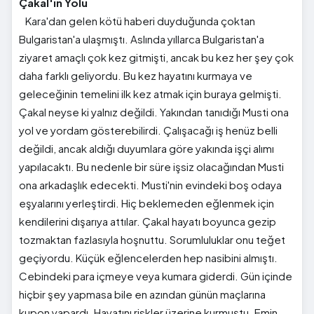
Çakal'ın Yolu
Kara'dan gelen kötü haberi duyduğunda çoktan
Bulgaristan'a ulaşmıştı. Aslında yıllarca Bulgaristan'a
ziyaret amaçlı çok kez gitmişti, ancak bu kez her şey çok
daha farklı geliyordu. Bu kez hayatını kurmaya ve
geleceğinin temelini ilk kez atmak için buraya gelmişti.
Çakal neyse ki yalnız değildi. Yakından tanıdığı Musti ona
yol ve yordam gösterebilirdi. Çalışacağı iş henüz belli
değildi, ancak aldığı duyumlara göre yakında işçi alımı
yapılacaktı. Bu nedenle bir süre işsiz olacağından Musti
ona arkadaşlık edecekti. Musti'nin evindeki boş odaya
eşyalarını yerleştirdi. Hiç beklemeden eğlenmek için
kendilerini dışarıya attılar. Çakal hayatı boyunca gezip
tozmaktan fazlasıyla hoşnuttu. Sorumluluklar onu teğet
geçiyordu. Küçük eğlencelerden hep nasibini almıştı.
Cebindeki para içmeye veya kumara giderdi. Gün içinde
hiçbir şey yapmasa bile en azından günün maçlarına
kupon yapardı. Hayatını riskler üzerine kurmuştu. Emin