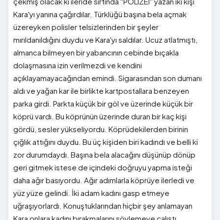
çekmiş olacak ki ileride sırtında ''POLIZEI'' yazan iki kişi
Kara'yı yanına çağırdılar. Türklüğü başına bela açmak
üzereyken polisler telsizlerinden bir şeyler
mırıldanıldığını duydu ve Kara'yı saldılar. Ucuz atlatmıştı,
almanca bilmeyen bir yabancının cebinde bıçakla
dolaşmasına izin verilmezdi ve kendini
açıklayamayacağından emindi. Sigarasından son dumanı
aldı ve yağan kar ile birlikte kartpostallara benzeyen
parka girdi. Parkta küçük bir göl ve üzerinde küçük bir
köprü vardı. Bu köprünün üzerinde duran bir kaç kişi
gördü, sesler yükseliyordu. Köprüdekilerden birinin
çığlık attığını duydu. Bu üç kişiden biri kadındı ve belli ki
zor durumdaydı. Başına bela alacağını düşünüp dönüp
geri gitmek istese de içindeki doğruyu yapma isteği
daha ağır basıyordu. Ağır adımlarla köprüye ilerledi ve
yüz yüze gelindi. İki adam kadını gasp etmeye
uğraşıyorlardı. Konuştuklarından hiçbir şey anlamayan
Kara onlara kadını bırakmalarını söylemeye çalıştı.