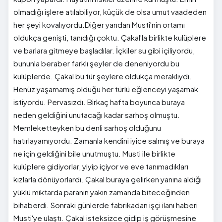
olmadığı işlere atılabiliyor, küçük de olsa umut vaadeden
her şeyi kovalıyordu.Diğer yandan Musti'nin ortamı
oldukça genişti, tanıdığı çoktu. Çakal'la birlikte kulüplere
ve barlara gitmeye başladılar. İçkiler su gibi içiliyordu,
bununla beraber farklı şeyler de deneniyordu bu
kulüplerde. Çakal bu tür şeylere oldukça meraklıydı.
Henüz yaşamamış olduğu her türlü eğlenceyi yaşamak
istiyordu. Pervasızdı. Birkaç hafta boyunca buraya
neden geldiğini unutacağı kadar sarhoş olmuştu.
Memleketteyken bu denli sarhoş olduğunu
hatırlayamıyordu. Zamanla kendini iyice salmış ve buraya
ne için geldiğini bile unutmuştu. Musti ile birlikte
kulüplere gidiyorlar, yiyip içiyor ve eve tanımadıkları
kızlarla dönüyorlardı. Çakal buraya gelirken yanına aldığı
yüklü miktarda paranın yakın zamanda biteceğinden
bihaberdi. Sonraki günlerde fabrikadan işçi ilanı haberi
Musti'ye ulaştı. Çakal isteksizce gidip iş görüşmesine