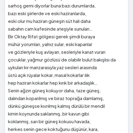
sarhoş gemi diyorlar buna bazı durumlarda,
bazı eski şiirlerde ve eski haziranlarda,
eski olur mu haziran güneşin süt hali daha
sabahın cam kafesinde ateşiyle sunulan…
Bir Oktay Rifat gölgesi gerek şimdi buraya
mühür yorumları, yalnız sular, eski kapanlar
ve gözleriyle kuş avlayan, sesleriyle kanat vuran
çocuklar, yağmur gözlüsü de olabilir bulut bakışlısı da
uykuları kır manzarasıyla yaz sesleri arasında
üstü açık rüyalar kokar, masal kokarlar ılık
hep haziran kokarlar hep kırık bir arkadaşlık…
Senin ağzın güneş kokuyor daha, taze güneş,
dalından koparılmış ve biraz toprağa damlamış,
dünkü güneşse kıvrılmış kalmış dürülü bir mendil
kimin koynunda saklanmış, bir kavun gibi
koklanmış, sarı bir güneş kokusu havada,
herkes senin gece koktuğunu düşünür, kara,