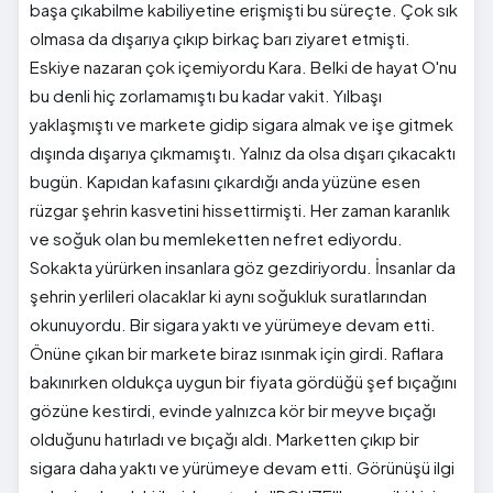
başa çıkabilme kabiliyetine erişmişti bu süreçte. Çok sık
olmasa da dışarıya çıkıp birkaç barı ziyaret etmişti.
Eskiye nazaran çok içemiyordu Kara. Belki de hayat O'nu
bu denli hiç zorlamamıştı bu kadar vakit. Yılbaşı
yaklaşmıştı ve markete gidip sigara almak ve işe gitmek
dışında dışarıya çıkmamıştı. Yalnız da olsa dışarı çıkacaktı
bugün. Kapıdan kafasını çıkardığı anda yüzüne esen
rüzgar şehrin kasvetini hissettirmişti. Her zaman karanlık
ve soğuk olan bu memleketten nefret ediyordu.
Sokakta yürürken insanlara göz gezdiriyordu. İnsanlar da
şehrin yerlileri olacaklar ki aynı soğukluk suratlarından
okunuyordu. Bir sigara yaktı ve yürümeye devam etti.
Önüne çıkan bir markete biraz ısınmak için girdi. Raflara
bakınırken oldukça uygun bir fiyata gördüğü şef bıçağını
gözüne kestirdi, evinde yalnızca kör bir meyve bıçağı
olduğunu hatırladı ve bıçağı aldı. Marketten çıkıp bir
sigara daha yaktı ve yürümeye devam etti. Görünüşü ilgi