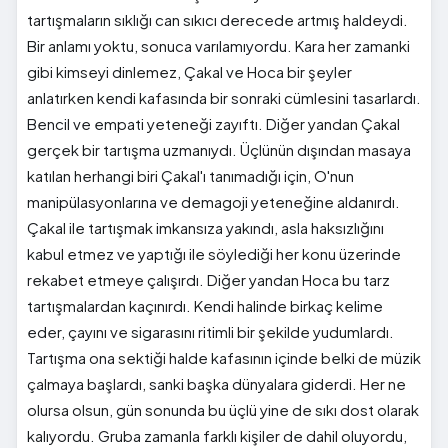
tartışmaların sıklığı can sıkıcı derecede artmış haldeydi.
Bir anlamı yoktu, sonuca varılamıyordu. Kara her zamanki
gibi kimseyi dinlemez, Çakal ve Hoca bir şeyler
anlatırken kendi kafasında bir sonraki cümlesini tasarlardı.
Bencil ve empati yeteneği zayıftı. Diğer yandan Çakal
gerçek bir tartışma uzmanıydı. Üçlünün dışından masaya
katılan herhangi biri Çakal'ı tanımadığı için, O'nun
manipülasyonlarına ve demagoji yeteneğine aldanırdı.
Çakal ile tartışmak imkansıza yakındı, asla haksızlığını
kabul etmez ve yaptığı ile söylediği her konu üzerinde
rekabet etmeye çalışırdı. Diğer yandan Hoca bu tarz
tartışmalardan kaçınırdı. Kendi halinde birkaç kelime
eder, çayını ve sigarasını ritimli bir şekilde yudumlardı.
Tartışma ona sektiği halde kafasının içinde belki de müzik
çalmaya başlardı, sanki başka dünyalara giderdi. Her ne
olursa olsun, gün sonunda bu üçlü yine de sıkı dost olarak
kalıyordu. Gruba zamanla farklı kişiler de dahil oluyordu,