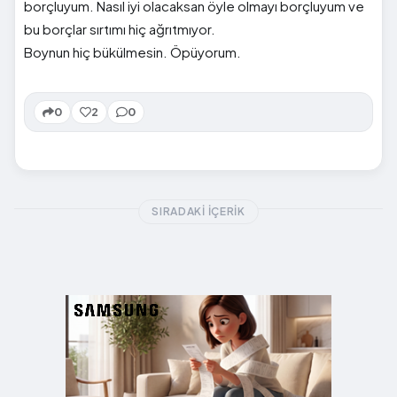
borçluyum. Nasıl iyi olacaksan öyle olmayı borçluyum ve
bu borçlar sırtımı hiç ağrıtmıyor.
Boynun hiç bükülmesin. Öpüyorum.
0
2
0
SIRADAKI İÇERIK