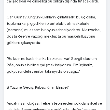
çalışacaklar ve cinselliği bu birliğin dışında tutacaklardı.
Carl Gustav Jung'un kulaklarını çınlatırsak; bu üç deha,
topluma karşı giydikleri o entelektüel maskelerle
(persona) muazzam bir oyun sahneliyorlardı. Nietzsche,
dostu Rée’ye yazdığı mektupta bu maskeli illüzyonu
göklere çıkarıyordu:
"Bu kızın ne kadar harika bir zekası var! Sevgili dostum
Rée, onunla birlikte çalışmak istiyorum. Biz üçümüz,
gökyüzündeki yeni bir takımyıldız olacağız."
B Yüzüne Geçiş: Kırbaç Kimin Elinde?
Ancak insan doğası, felsefi teorilerden çok daha ilkel ve
vahşidir. Schopenhauer’ın dediği gibi; doğa (yaşama