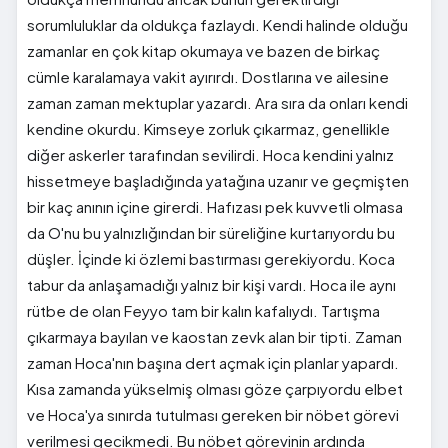
sorumluluklar da oldukça fazlaydı. Kendi halinde olduğu
zamanlar en çok kitap okumaya ve bazen de birkaç
cümle karalamaya vakit ayırırdı. Dostlarına ve ailesine
zaman zaman mektuplar yazardı. Ara sıra da onları kendi
kendine okurdu. Kimseye zorluk çıkarmaz, genellikle
diğer askerler tarafından sevilirdi. Hoca kendini yalnız
hissetmeye başladığında yatağına uzanır ve geçmişten
bir kaç anının içine girerdi. Hafızası pek kuvvetli olmasa
da O'nu bu yalnızlığından bir süreliğine kurtarıyordu bu
düşler. İçinde ki özlemi bastırması gerekiyordu. Koca
tabur da anlaşamadığı yalnız bir kişi vardı. Hoca ile aynı
rütbe de olan Feyyo tam bir kalın kafalıydı. Tartışma
çıkarmaya bayılan ve kaostan zevk alan bir tipti. Zaman
zaman Hoca'nın başına dert açmak için planlar yapardı.
Kısa zamanda yükselmiş olması göze çarpıyordu elbet
ve Hoca'ya sınırda tutulması gereken bir nöbet görevi
verilmesi gecikmedi. Bu nöbet görevinin ardında