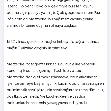
istenci), o bencil biyolojik çekimiyle bu steril oyunu
bozmak için pusuya yatmıştı. Çok geçmeden hem Paul
Rée hem de Nietzsche, bu bağımsız kadının çekim
alanında birbirine düşman olmaya başladı.
1882 yılında çekilen o meşhur kırbaçlı fotoğraf, aslında
plağın B yüzüne geçişin ilk çıtırtısıydı.
Nietzsche, fotoğrafta kırbacı Lou’nun eline vererek
kendi trajik sonunu çizmişti. Paul Rée ve Lou,
Nietzsche’den gizli mektuplaşmaya, onun arkasından
işler çevirmeye başlamıştı. İki kadim dostun arasına giren
bu "mimetik arzu" (ötekinin arzuladığını arzulama dürtüsü),
dostluğu zehirledi. Nietzsche, Rée'ye yazdığı
mektuplarda maskesini yavaş yavaş indiriyordu: