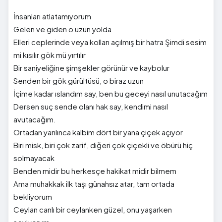
İnsanları atlatamıyorum
Gelen ve giden o uzun yolda
Elleri ceplerinde veya kolları açılmış bir hatra Şimdi sesim
mi kısılır gök mü yırtılır
Bir saniyeliğine şimşekler görünür ve kaybolur
Senden bir gök gürültüsü, o biraz uzun
İçime kadar ıslandım say, ben bu geceyi nasıl unutacağım
Dersen suç sende olanı hak say, kendimi nasıl
avutacağım.
Ortadan yarılınca kalbim dört bir yana çiçek açıyor
Biri misk, biri çok zarif, diğeri çok çiçekli ve öbürü hiç
solmayacak
Benden midir bu herkesçe hakikat midir bilmem
Ama muhakkak ilk taşı günahsız atar, tam ortada
bekliyorum
Ceylan canlı bir ceylanken güzel, onu yaşarken