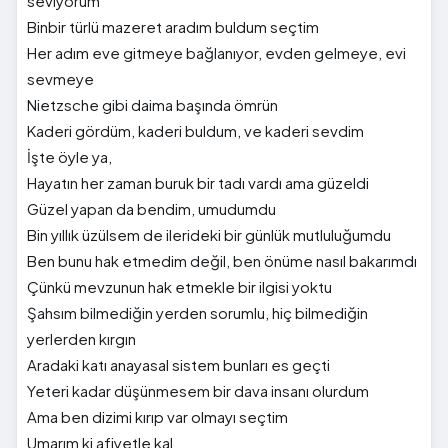
seviyorum
Binbir türlü mazeret aradım buldum seçtim
Her adım eve gitmeye bağlanıyor, evden gelmeye, evi
sevmeye
Nietzsche gibi daima başında ömrün
Kaderi gördüm, kaderi buldum, ve kaderi sevdim
İşte öyle ya,
Hayatın her zaman buruk bir tadı vardı ama güzeldi
Güzel yapan da bendim, umudumdu
Bin yıllık üzülsem de ilerideki bir günlük mutluluğumdu
Ben bunu hak etmedim değil, ben önüme nasıl bakarımdı
Çünkü mevzunun hak etmekle bir ilgisi yoktu
Şahsım bilmediğin yerden sorumlu, hiç bilmediğin
yerlerden kırgın
Aradaki katı anayasal sistem bunları es geçti
Yeteri kadar düşünmesem bir dava insanı olurdum
Ama ben dizimi kırıp var olmayı seçtim
Umarım ki afiyetle kal