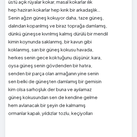
üstü açık rüyalar kokar, masal kokarlar ılık
hep haziran kokarlar hep kırık bir arkadaşlık…
Senin ağzın güneş kokuyor daha, taze güneş,
dalından koparılmış ve biraz toprağa damlamış,
dünkü güneşse kıvrılmış kalmış dürülü bir mendil
kimin koynunda saklanmış, bir kavun gibi
koklanmış, sarı bir güneş kokusu havada,
herkes senin gece koktuğunu düşünür, kara,
oysa güneş senin gövdenden bir hatıra,
senden bir parça olan armağanın yine senin
sen belki de güneşten damlamış bir gemisin
kim olsa sarhoşluk der buna ve ayılamaz
güneş kokusundan sen de kendine gelme
hem avlanacak bir şeyin de kalmamış
ormanlar kapalı, yıldızlar tozlu, keçiyolları