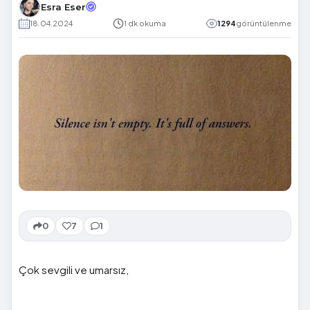
Esra Eser
18.04.2024
1 dk okuma
1294
görüntülenme
0
7
1
Çok sevgili ve umarsız,