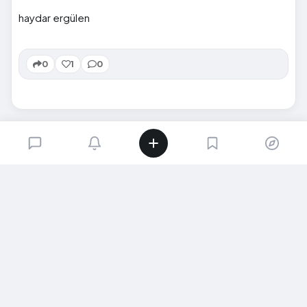
haydar ergülen
0
1
0
SIRADAKI İÇERIK