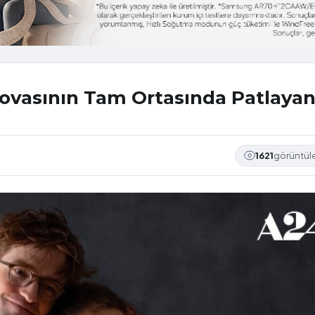
ovasının Tam Ortasında Patlaya
1621
görüntü