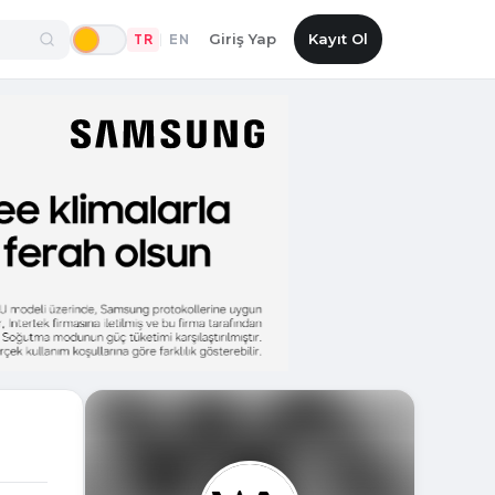
Giriş Yap
Kayıt Ol
TR
EN
|