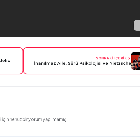
SONRAKİ İÇERİK
delic
İnanılmaz Aile, Sürü Psikolojisi ve Nietzsche
 için henüz bir yorum yapılmamış.