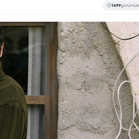
1699
görüntü