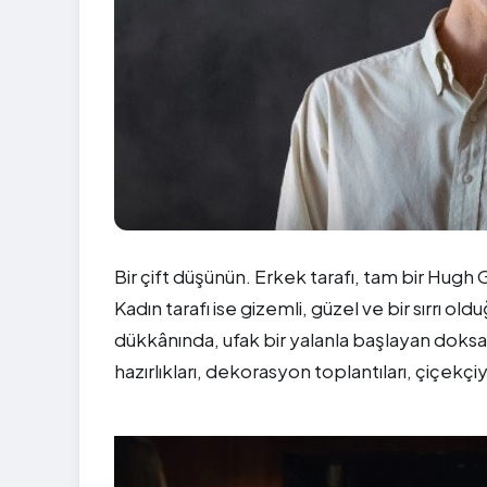
Bir çift düşünün. Erkek tarafı, tam bir Hugh Gra
Kadın tarafı ise gizemli, güzel ve bir sırrı o
dükkânında, ufak bir yalanla başlayan doks
hazırlıkları, dekorasyon toplantıları, çiçekçiyle