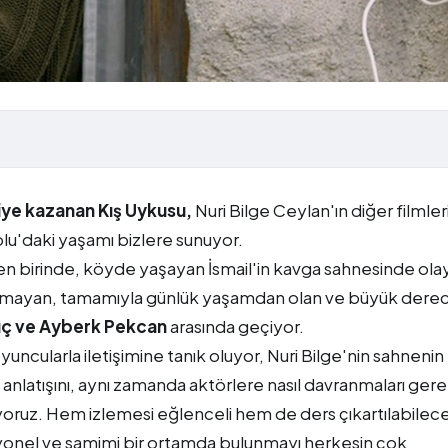
iye kazanan Kış Uykusu,
Nuri Bilge Ceylan'ın diğer filmle
olu'daki yaşamı bizlere sunuyor.
en birinde, köyde yaşayan İsmail'in kavga sahnesinde ola
bulunmayan, tamamıyla günlük yaşamdan olan ve büyük der
ılıç ve Ayberk Pekcan
arasında geçiyor.
ncularla iletişimine tanık oluyor, Nuri Bilge'nin sahnenin
 anlatışını, aynı zamanda aktörlere nasıl davranmaları gere
ruz. Hem izlemesi eğlenceli hem de ders çıkartılabilec
yonel ve samimi bir ortamda bulunmayı herkesin çok