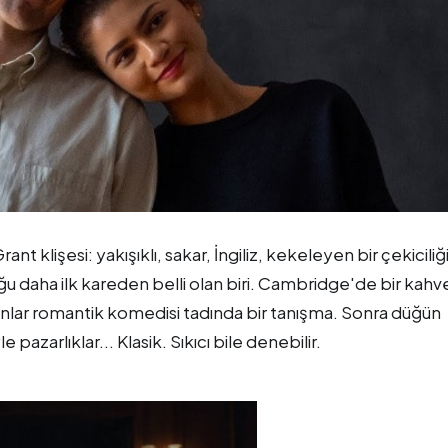
nt klişesi: yakışıklı, sakar, İngiliz, kekeleyen bir çekiciliği
lduğu daha ilk kareden belli olan biri. Cambridge'de bir kahv
anlar romantik komedisi tadında bir tanışma. Sonra düğün
 pazarlıklar... Klasik. Sıkıcı bile denebilir.