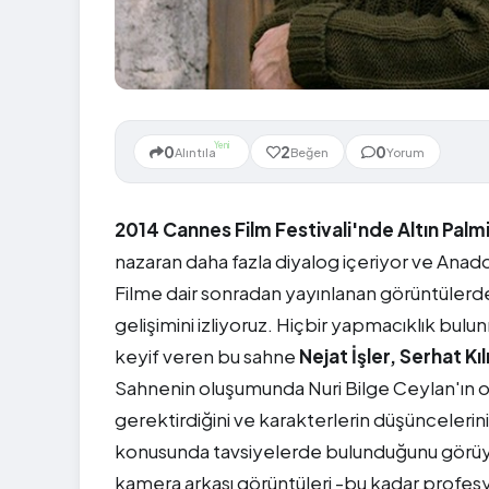
Yeni
0
2
0
Alıntıla
Beğen
Yorum
2014 Cannes Film Festivali'nde Altın Palm
nazaran daha fazla diyalog içeriyor ve Anad
Filme dair sonradan yayınlanan görüntülerd
gelişimini izliyoruz. Hiçbir yapmacıklık 
keyif veren bu sahne
Nejat İşler, Serhat K
Sahnenin oluşumunda Nuri Bilge Ceylan'ın oyu
gerektirdiğini ve karakterlerin düşüncelerini
konusunda tavsiyelerde bulunduğunu görüyo
kamera arkası görüntüleri -bu kadar profes