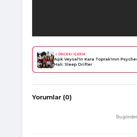
ÖNCEKİ İÇERİK
Aşık Veysel'in Kara Toprak'ının Psyche
Hali: Sleep Drifter
Yorumlar (0)
Bu gönderi