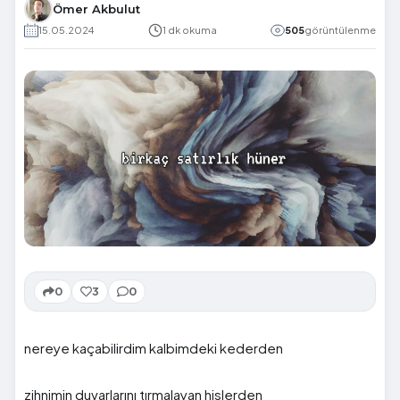
Ömer Akbulut
15.05.2024
1 dk okuma
505
görüntülenme
0
3
0
nereye kaçabilirdim kalbimdeki kederden
zihnimin duvarlarını tırmalayan hislerden