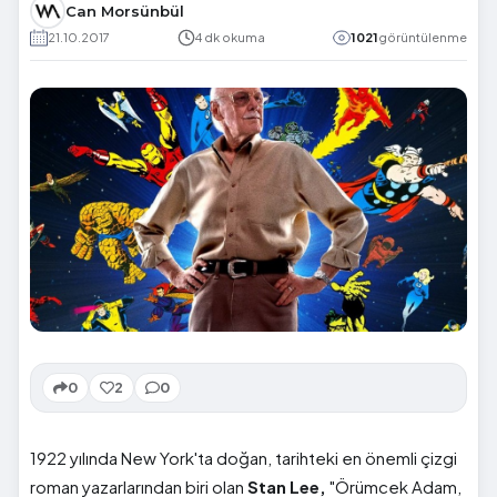
Can Morsünbül
21.10.2017
4 dk okuma
1021
görüntülenme
0
2
0
1922 yılında New York'ta doğan, tarihteki en önemli çizgi
roman yazarlarından biri olan
Stan Lee,
"Örümcek Adam,