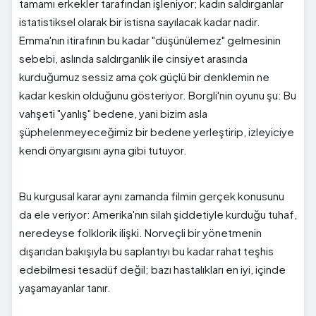
tamamı erkekler tarafından işleniyor; kadın saldırganlar
istatistiksel olarak bir istisna sayılacak kadar nadir.
Emma'nın itirafının bu kadar "düşünülemez" gelmesinin
sebebi, aslında saldırganlık ile cinsiyet arasında
kurduğumuz sessiz ama çok güçlü bir denklemin ne
kadar keskin olduğunu gösteriyor. Borgli'nin oyunu şu: Bu
vahşeti "yanlış" bedene, yani bizim asla
şüphelenmeyeceğimiz bir bedene yerleştirip, izleyiciye
kendi önyargısını ayna gibi tutuyor.
Bu kurgusal karar aynı zamanda filmin gerçek konusunu
da ele veriyor: Amerika'nın silah şiddetiyle kurduğu tuhaf,
neredeyse folklorik ilişki. Norveçli bir yönetmenin
dışarıdan bakışıyla bu saplantıyı bu kadar rahat teşhis
edebilmesi tesadüf değil; bazı hastalıkları en iyi, içinde
yaşamayanlar tanır.