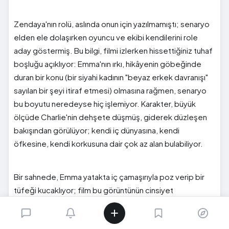
Zendaya'nın rolü, aslında onun için yazılmamıştı; senaryo
elden ele dolaşırken oyuncu ve ekibi kendilerini role
aday göstermiş. Bu bilgi, filmi izlerken hissettiğiniz tuhaf
boşluğu açıklıyor: Emma'nın ırkı, hikâyenin göbeğinde
duran bir konu (bir siyahi kadının "beyaz erkek davranışı"
sayılan bir şeyi itiraf etmesi) olmasına rağmen, senaryo
bu boyutu neredeyse hiç işlemiyor. Karakter, büyük
ölçüde Charlie'nin dehşete düşmüş, giderek düzleşen
bakışından görülüyor; kendi iç dünyasına, kendi
öfkesine, kendi korkusuna dair çok az alan bulabiliyor.
Bir sahnede, Emma yatakta iç çamaşırıyla poz verip bir
tüfeği kucaklıyor; film bu görüntünün cinsiyet
tersyüzünden keyif alıyor ama ırksal boyutuna aynı
merakı göstermiyor. Zendaya'nın son dönem