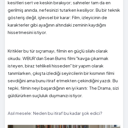
kesitleri sert ve keskin bırakıyor; sahneler tam da en
gerilmiş anında, nefesinizi tutarken kesiliyor. Bu bir teknik
gösteriş değil, işlevsel bir karar: Film, izleyicinin de
karakterler gibi ayağının altındaki zeminin kaydığını
hissetmesini istiyor.
Kritikler bu tür sıçramayı, filmin en güçlü silahı olarak
okudu. WBUR'dan Sean Burns filmi "kavga çıkarmak
isteyen, biraz tehlikeli hisseden" bir yapım olarak
tanımlarken, çıkışta izlediği seyircilerin bir kısmının filmi
sevdiğini ama bunu itiraf etmekten çekindiğini yazdı. Bu
tepki, filmin neyi başardığının en iyi kanıtı: The Drama, sizi
güldürürken suçluluk duymanızı istiyor.
Asıl mesele: Neden bu itiraf bu kadar şok edici?