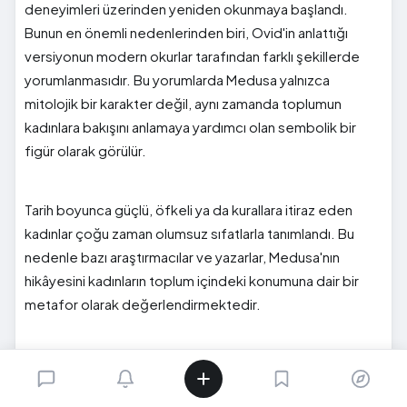
deneyimleri üzerinden yeniden okunmaya başlandı.
Bunun en önemli nedenlerinden biri, Ovid'in anlattığı
versiyonun modern okurlar tarafından farklı şekillerde
yorumlanmasıdır. Bu yorumlarda Medusa yalnızca
mitolojik bir karakter değil, aynı zamanda toplumun
kadınlara bakışını anlamaya yardımcı olan sembolik bir
figür olarak görülür.
Tarih boyunca güçlü, öfkeli ya da kurallara itiraz eden
kadınlar çoğu zaman olumsuz sıfatlarla tanımlandı. Bu
nedenle bazı araştırmacılar ve yazarlar, Medusa'nın
hikâyesini kadınların toplum içindeki konumuna dair bir
metafor olarak değerlendirmektedir.
Elbette bu yorumlar antik kaynaklarda yer almaz. Bunlar
daha çok modern dönemde ortaya çıkan okuma