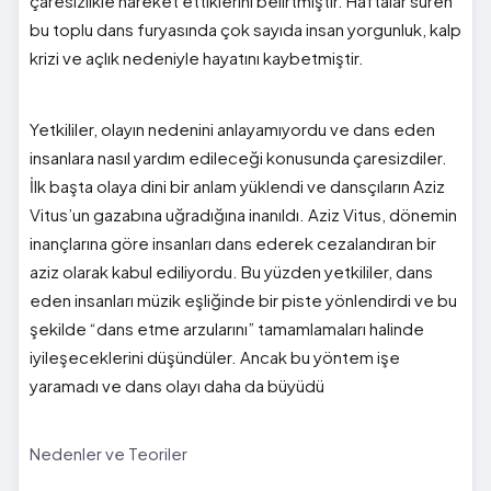
çaresizlikle hareket ettiklerini belirtmiştir. Haftalar süren
bu toplu dans furyasında çok sayıda insan yorgunluk, kalp
krizi ve açlık nedeniyle hayatını kaybetmiştir.
Yetkililer, olayın nedenini anlayamıyordu ve dans eden
insanlara nasıl yardım edileceği konusunda çaresizdiler.
İlk başta olaya dini bir anlam yüklendi ve dansçıların Aziz
Vitus’un gazabına uğradığına inanıldı. Aziz Vitus, dönemin
inançlarına göre insanları dans ederek cezalandıran bir
aziz olarak kabul ediliyordu. Bu yüzden yetkililer, dans
eden insanları müzik eşliğinde bir piste yönlendirdi ve bu
şekilde “dans etme arzularını” tamamlamaları halinde
iyileşeceklerini düşündüler. Ancak bu yöntem işe
yaramadı ve dans olayı daha da büyüdü
Nedenler ve Teoriler