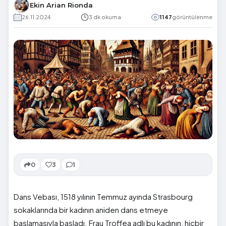
Ekin Arian Rionda
26.11.2024
3 dk okuma
1147
görüntülenme
0
3
1
Dans Vebası, 1518 yılının Temmuz ayında Strasbourg
sokaklarında bir kadının aniden dans etmeye
başlamasıyla başladı. Frau Troffea adlı bu kadının, hiçbir