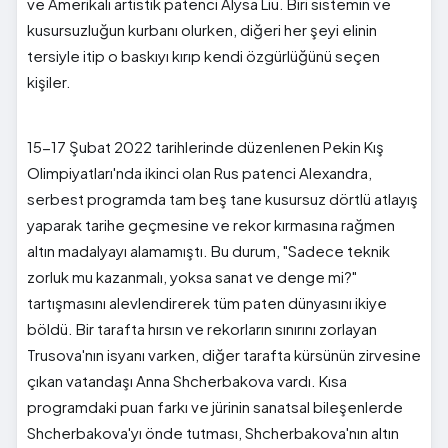
ve Amerikalı artistik patenci Alysa Liu. Biri sistemin ve
kusursuzluğun kurbanı olurken, diğeri her şeyi elinin
tersiyle itip o baskıyı kırıp kendi özgürlüğünü seçen
kişiler.
15-17 Şubat 2022 tarihlerinde düzenlenen Pekin Kış
Olimpiyatları'nda ikinci olan Rus patenci Alexandra,
serbest programda tam beş tane kusursuz dörtlü atlayış
yaparak tarihe geçmesine ve rekor kırmasına rağmen
altın madalyayı alamamıştı. Bu durum, "Sadece teknik
zorluk mu kazanmalı, yoksa sanat ve denge mi?"
tartışmasını alevlendirerek tüm paten dünyasını ikiye
böldü. Bir tarafta hırsın ve rekorların sınırını zorlayan
Trusova'nın isyanı varken, diğer tarafta kürsünün zirvesine
çıkan vatandaşı Anna Shcherbakova vardı. Kısa
programdaki puan farkı ve jürinin sanatsal bileşenlerde
Shcherbakova'yı önde tutması, Shcherbakova'nın altın