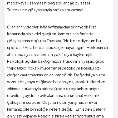
madalyaya uzanmasını sağladı; ancak bu zafer,
Trusova'nın gözyaşlarıyla hafızalara kazındı.
O anların videoları hâlâ hafızalardan silinmedi: Pist
kenarında sinir krizi geçiren, kameraların önünde
gözyaşlarına boğulan Trusova, "Nefret ediyorum bu
spordan! Asla bir daha buza çıkmayacağım! Herkesin bir
altın madalyası var, benim yok!" diye haykırmıştı.
Psikolojik açıdan baktığımızda Trusova'nın yaşadığı bu
trajik tablo, toksik mükemmeliyetçilik ve koşullu öz-
değer kavramlarının en acı örneğidir. Değerini yalnızca
somut başarıya bağlayan bir zihniyet, kronik fiziksel ve
zihinsel zorlamayla birleştiğinde bireyi anhedoniye
(sevilen şeyden zevk alamama durumuna) ve kimlik
çöküşüne sürükler. Düşünün ki bir yarışmada rekor
kırmanız bile birinciliğe yeterli değil... Elinizden gelenin
en iyisini yaparak kendinizi hırsla yetiştiriyorsunuz ama