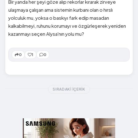
Bir yanda her şeyi göze alıp rekorlar kırarak zirveye
ulaşmaya çalışan ama sistemin kurbanı olan o hırslı
yolculuk mu, yoksa o baskıyı fark edip masadan
kalkabilmeyi, ruhunu korumayı ve özgürleşerek yeniden
kazanmayı seçen Alysa'nın yolu mu?
0
1
0
SIRADAKI İÇERIK