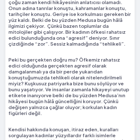
çoğu zaman kendi hikâyesinin anlatıcısı olamadı.
Onun adına tanrılar konuştu, kahramanlar konuştu,
tarihçiler konuştu. Geriye ise korkulması gereken bir
yüz kaldı. Belki de bu yüzden Medusa bugün hâlâ
ilgimizi çekiyor. Çünkü bazen toplumlar da
mitolojiler gibi çalışıyor. Bir kadının öfkesi rahatsız
edici bulunduğunda ona “agresif” deniyor. Sınır
çizdiğinde “zor”. Sessiz kalmadığında “tehlikeli”.
Peki bu gerçekten doğru mu? Öfkemiz rahatsız
edici olduğunda gerçekten agresif olarak
damgalanmalı ya da bir perde yukarıdan
konuştuğumuzda tehlikeli olarak nitelendirilmeli
miyiz? Kuşkusuz patriyarka bize bunu söylüyor ve
bunu yaşatıyor. Ve insanlar zamanla hikayeyi unutup
etikete inanıyorve belki de bu yüzden Medusa’nın
hikâyesi bugün hâlâ güncelliğini koruyor. Çünkü
değişen yalnızca çağlar oluyor; korkulan kadın
figürleri değil.
Kendisi hakkında konuşan, itiraz eden, kuralları
sorgulayan kadınlar yüzyıllardır farklı isimlerle