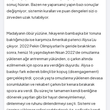
sonuç hüsran. Bazen ne yaparsanız yapın bazı sonuçlar
değişmiyor; sistemin kuralları ve puan dengeleri sizi o
zirveden uzak tutabiliyor.
Madalyanın öbür yüzüne, hikayenin bambaşka bir tonuna
baktığımızda ise karşımıza Amerikalı patenci Alysa Liu
çıkıyor. 2022 Pekin Olimpiyatları'nı geride bıraktıktan
sonra, henüz 16 yaşındayken Nisan 2022'de omuzlarına
yüklenen ağır antrenman yükünden, o çarkın altında
ezilmemek için spora ara verdiğini duyurdu. Alysa o
baskıyı fark ederek bilinçli bir kopuş (disengagement)
gerçekleştirdi; çocuk yaşta omuzlarına yüklenen devasa
sorumlulukları ve rekabet çarkını bir kenara bırakarak
spora ara verdi. Bu süreçte tamamen kendi benliğine
dönerek yaşıtları gibi bir hayat deneyimlemeyi,
dinlenmeyi ve ruhunu dinlendirmeyi seçti. Sistemi ve
üzerine yüklenen rolleri reddederek öz-şefkatle kendi