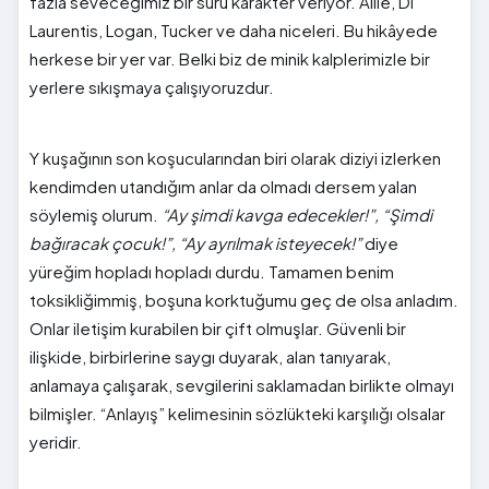
fazla seveceğimiz bir sürü karakter veriyor. Allie, Di
Laurentis, Logan, Tucker ve daha niceleri. Bu hikâyede
herkese bir yer var. Belki biz de minik kalplerimizle bir
yerlere sıkışmaya çalışıyoruzdur.
Y kuşağının son koşucularından biri olarak diziyi izlerken
kendimden utandığım anlar da olmadı dersem yalan
söylemiş olurum.
“Ay şimdi kavga edecekler!”, “Şimdi
bağıracak çocuk!”, “Ay ayrılmak isteyecek!”
diye
yüreğim hopladı hopladı durdu. Tamamen benim
toksikliğimmiş, boşuna korktuğumu geç de olsa anladım.
Onlar iletişim kurabilen bir çift olmuşlar. Güvenli bir
ilişkide, birbirlerine saygı duyarak, alan tanıyarak,
anlamaya çalışarak, sevgilerini saklamadan birlikte olmayı
bilmişler. “Anlayış” kelimesinin sözlükteki karşılığı olsalar
yeridir.