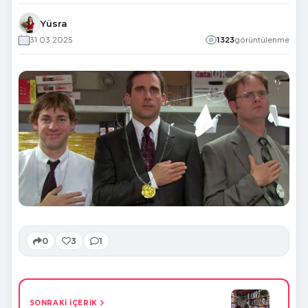
Yüsra
31.03.2025
1323
görüntülenme
0
3
1
SONRAKİ İÇERİK