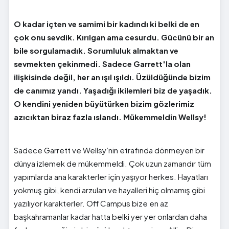
O kadar içten ve samimi bir kadındı ki belki de en
çok onu sevdik. Kırılgan ama cesurdu. Gücünü bir an
bile sorgulamadık. Sorumluluk almaktan ve
sevmekten çekinmedi. Sadece Garrett'la olan
ilişkisinde değil, her an ışıl ışıldı. Üzüldüğünde bizim
de canımız yandı. Yaşadığı ikilemleri biz de yaşadık.
O kendini yeniden büyütürken bizim gözlerimiz
azıcıktan biraz fazla ıslandı. Mükemmeldin Wellsy!
Sadece Garrett ve Wellsy’nin etrafında dönmeyen bir
dünya izlemek de mükemmeldi. Çok uzun zamandır tüm
yapımlarda ana karakterler için yaşıyor herkes. Hayatları
yokmuş gibi, kendi arzuları ve hayalleri hiç olmamış gibi
yazılıyor karakterler. Off Campus bize en az
başkahramanlar kadar hatta belki yer yer onlardan daha