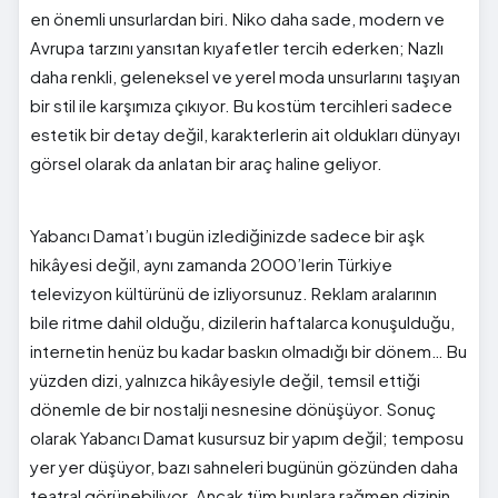
en önemli unsurlardan biri. Niko daha sade, modern ve
Avrupa tarzını yansıtan kıyafetler tercih ederken; Nazlı
daha renkli, geleneksel ve yerel moda unsurlarını taşıyan
bir stil ile karşımıza çıkıyor. Bu kostüm tercihleri sadece
estetik bir detay değil, karakterlerin ait oldukları dünyayı
görsel olarak da anlatan bir araç haline geliyor.
Yabancı Damat’ı bugün izlediğinizde sadece bir aşk
hikâyesi değil, aynı zamanda 2000’lerin Türkiye
televizyon kültürünü de izliyorsunuz. Reklam aralarının
bile ritme dahil olduğu, dizilerin haftalarca konuşulduğu,
internetin henüz bu kadar baskın olmadığı bir dönem… Bu
yüzden dizi, yalnızca hikâyesiyle değil, temsil ettiği
dönemle de bir nostalji nesnesine dönüşüyor. Sonuç
olarak Yabancı Damat kusursuz bir yapım değil; temposu
yer yer düşüyor, bazı sahneleri bugünün gözünden daha
teatral görünebiliyor. Ancak tüm bunlara rağmen dizinin