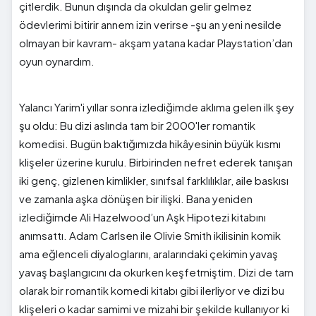
çitlerdik. Bunun dışında da okuldan gelir gelmez
ödevlerimi bitirir annem izin verirse -şu an yeni nesilde
olmayan bir kavram- akşam yatana kadar Playstation’dan
oyun oynardım.
Yalancı Yarim'i yıllar sonra izlediğimde aklıma gelen ilk şey
şu oldu: Bu dizi aslında tam bir 2000'ler romantik
komedisi. Bugün baktığımızda hikâyesinin büyük kısmı
klişeler üzerine kurulu. Birbirinden nefret ederek tanışan
iki genç, gizlenen kimlikler, sınıfsal farklılıklar, aile baskısı
ve zamanla aşka dönüşen bir ilişki. Bana yeniden
izlediğimde Ali Hazelwood’un Aşk Hipotezi kitabını
anımsattı. Adam Carlsen ile Olivie Smith ikilisinin komik
ama eğlenceli diyaloglarını, aralarındaki çekimin yavaş
yavaş başlangıcını da okurken keşfetmiştim. Dizi de tam
olarak bir romantik komedi kitabı gibi ilerliyor ve dizi bu
klişeleri o kadar samimi ve mizahi bir şekilde kullanıyor ki