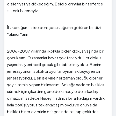
dizileri yazıya dökeceğim. Belki o kırıntılar bir seferde
tükenir bilemeyiz.
İlk konuğumuz ise beni çocukluğuma götüren bir dizi:
Yalancı Yarim.
2006-2007 yıllarında ilkokula giden dokuz yaşında bir
çocuktum. O zamanlar hayat çok farklıydı. Her dokuz
yaşındaki yeni nesil çocuk gibi tabletim yoktu. Benim
jenerasyonum sokakta oyunlar oynamak büyüyen bir
jenerasyondu. Ben ise yine her zaman olduğu gibi her
şeyin tersini yapan bir insanım. Sokağa sadece bisiklet
sürmek için çıkardım genelde kimseyle de arkadaş
olmazdım sadece Hüseyin adında bir arkadaşım vardı ki,
hala görüşüyoruz tek arkadaşım oydu ve onunla da
bisiklet biner evlerinin bahçesinde oturup çekirdek