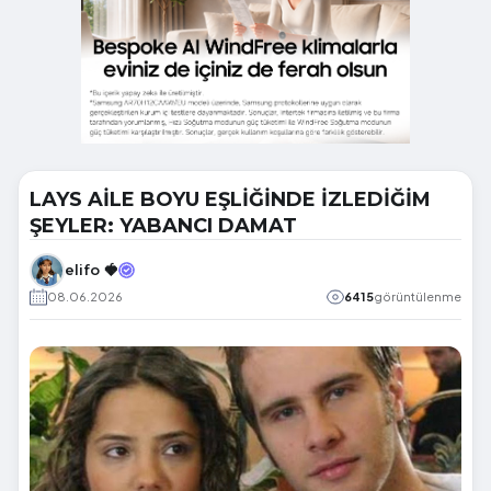
LAYS AİLE BOYU EŞLİĞİNDE İZLEDİĞİM
ŞEYLER: YABANCI DAMAT
elifo 🍓
08.06.2026
6415
görüntülenme