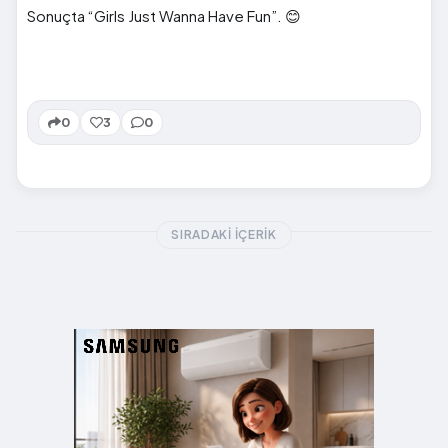
Sonuçta “Girls Just Wanna Have Fun”. 😊
0
3
0
SIRADAKI İÇERIK