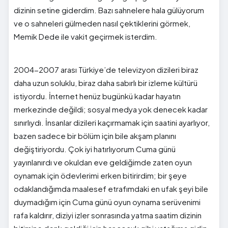
dizinin setine giderdim. Bazı sahnelere hala gülüyorum
ve o sahneleri gülmeden nasıl çektiklerini görmek,
Memik Dede ile vakit geçirmek isterdim.
2004-2007 arası Türkiye’de televizyon dizileri biraz
daha uzun soluklu, biraz daha sabırlı bir izleme kültürü
istiyordu. İnternet henüz bugünkü kadar hayatın
merkezinde değildi; sosyal medya yok denecek kadar
sınırlıydı. İnsanlar dizileri kaçırmamak için saatini ayarlıyor,
bazen sadece bir bölüm için bile akşam planını
değiştiriyordu. Çok iyi hatırlıyorum Cuma günü
yayınlanırdı ve okuldan eve geldiğimde zaten oyun
oynamak için ödevlerimi erken bitirirdim; bir şeye
odaklandığımda maalesef etrafımdaki en ufak şeyi bile
duymadığım için Cuma günü oyun oynama serüvenimi
rafa kaldırır, diziyi izler sonrasında yatma saatim dizinin