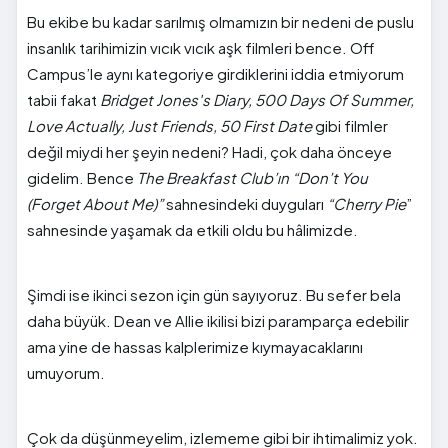
Bu ekibe bu kadar sarılmış olmamızın bir nedeni de puslu
insanlık tarihimizin vıcık vıcık aşk filmleri bence. Off
Campus’le aynı kategoriye girdiklerini iddia etmiyorum
tabii fakat
Bridget Jones's Diary, 500 Days Of Summer,
Love Actually, Just Friends, 50 First Date
gibi filmler
değil miydi her şeyin nedeni? Hadi, çok daha önceye
gidelim. Bence
The Breakfast Club’ın “Don’t You
(Forget About Me)”
sahnesindeki duyguları
“Cherry Pie
”
sahnesinde yaşamak da etkili oldu bu hâlimizde.
Şimdi ise ikinci sezon için gün sayıyoruz. Bu sefer bela
daha büyük. Dean ve Allie ikilisi bizi paramparça edebilir
ama yine de hassas kalplerimize kıymayacaklarını
umuyorum.
Çok da düşünmeyelim, izlememe gibi bir ihtimalimiz yok.