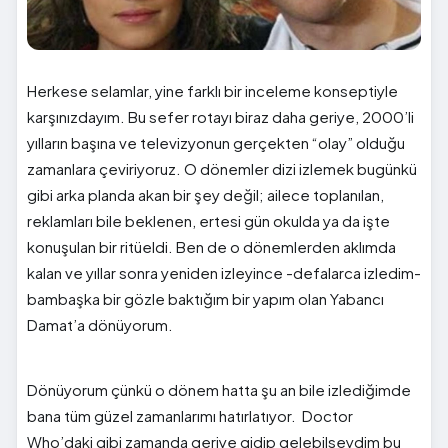
Herkese selamlar, yine farklı bir inceleme konseptiyle
karşınızdayım. Bu sefer rotayı biraz daha geriye, 2000’li
yılların başına ve televizyonun gerçekten “olay” olduğu
zamanlara çeviriyoruz. O dönemler dizi izlemek bugünkü
gibi arka planda akan bir şey değil; ailece toplanılan,
reklamları bile beklenen, ertesi gün okulda ya da işte
konuşulan bir ritüeldi. Ben de o dönemlerden aklımda
kalan ve yıllar sonra yeniden izleyince -defalarca izledim-
bambaşka bir gözle baktığım bir yapım olan Yabancı
Damat’a dönüyorum.
Dönüyorum çünkü o dönem hatta şu an bile izlediğimde
bana tüm güzel zamanlarımı hatırlatıyor. Doctor
Who’daki gibi zamanda geriye gidip gelebilseydim bu