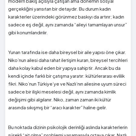
modern bakış açısıyla çatışan ama dönemin sosyal
gerçekliğini yansıtan bir detaydır. Bu durum kadın
karakterler üzerindeki görünmez baskıyı da artırır; kadın
sadece eş değil, aynı zamanda “aileyi tamamlayan unsur”
gibi konumlandırılır.
Yunan tarafında ise daha bireysel bir aile yapısı öne çıkar.
Niko’nun ailesi daha rahat iletişim kuran, bireysel tercihleri
daha kolay kabul eden bir yapıya sahiptir. Ancak bu da
kendi içinde farklı bir çatışma yaratır: kültürlerarası evlilik
fikri. Niko’nun Türkiye’ye ve Nazlı’nın ailesine uyum süreci
sadece bir ilişki meselesi değil, aynı zamanda kimlik
değişimi gibi algılanır. Niko, zaman zaman iki kültür
arasında sıkışmış bir “aracı karakter” haline gelir.
Bu noktada dizinin psikolojik derinliği aslında karakterlerin
sürekli “ait olma” problemi yaşamasıyla ortaya çıkar. Nazlı,