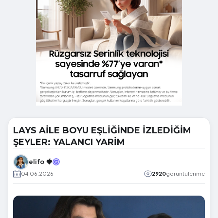
LAYS AİLE BOYU EŞLİĞİNDE İZLEDİĞİM
ŞEYLER: YALANCI YARİM
elifo 🍓
04.06.2026
2920
görüntülenme