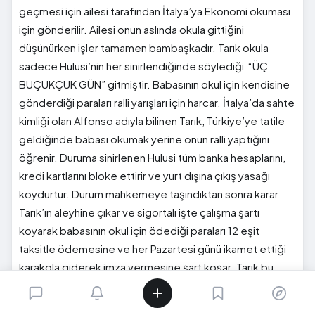
geçmesi için ailesi tarafından İtalya’ya Ekonomi okuması
için gönderilir. Ailesi onun aslında okula gittiğini
düşünürken işler tamamen bambaşkadır. Tarık okula
sadece Hulusi’nin her sinirlendiğinde söylediği “ÜÇ
BUÇUKÇUK GÜN” gitmiştir. Babasının okul için kendisine
gönderdiği paraları ralli yarışları için harcar. İtalya’da sahte
kimliği olan Alfonso adıyla bilinen Tarık, Türkiye’ye tatile
geldiğinde babası okumak yerine onun ralli yaptığını
öğrenir. Duruma sinirlenen Hulusi tüm banka hesaplarını,
kredi kartlarını bloke ettirir ve yurt dışına çıkış yasağı
koydurtur. Durum mahkemeye taşındıktan sonra karar
Tarık’ın aleyhine çıkar ve sigortalı işte çalışma şartı
koyarak babasının okul için ödediği paraları 12 eşit
taksitle ödemesine ve her Pazartesi günü ikamet ettiği
karakola giderek imza vermesine şart koşar. Tarık bu
durum karşısında da evi terk eder ve küçükken kendisine
dadılık yapan Hacer annenin, Vahi Özkul’un kızı Naz’ı okula