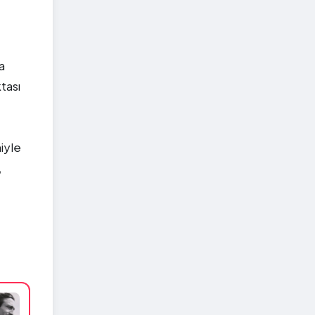
a
tası
iyle
,