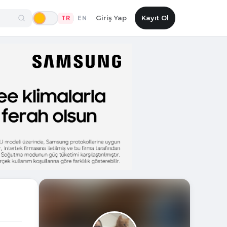
Giriş Yap
Kayıt Ol
TR
EN
|