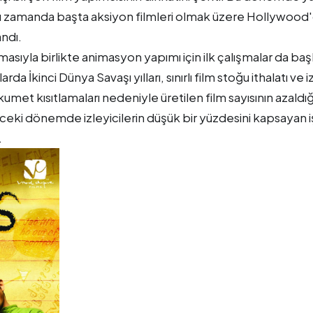
 Aynı zamanda başta aksiyon filmleri olmak üzere Hollywood
andı.
sıyla birlikte animasyon yapımı için ilk çalışmalar da başl
rda İkinci Dünya Savaşı yılları, sınırlı film stoğu ithalatı ve i
met kısıtlamaları nedeniyle üretilen film sayısının azaldığ
önceki dönemde izleyicilerin düşük bir yüzdesini kapsayan i
.