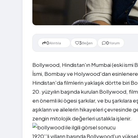
Yeni
0
3
0
Alıntıla
Beğen
Yorum
Bollywood, Hindistan'ın Mumbai (eski ismi 
İsmi, Bombay ve Holywood'dan esinlenerek 
Hindistan'da filmlerin yaklaşık dörtte biri 
20. yüzyılın başında kurulan Bollywood, film
en önemli iki ögesi şarkılar, ve bu şarkılara e
aşıkların ve ailelerin hikayeleri çevresinde
zengin mitolojik değerleri ustalıkla işlenir.
1920''li yılların başında Bollywood'un yükse