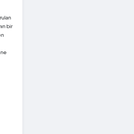
rulan
ın bir
en
ine