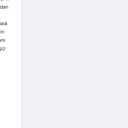
'dan
adı.
zin
ını
şçi