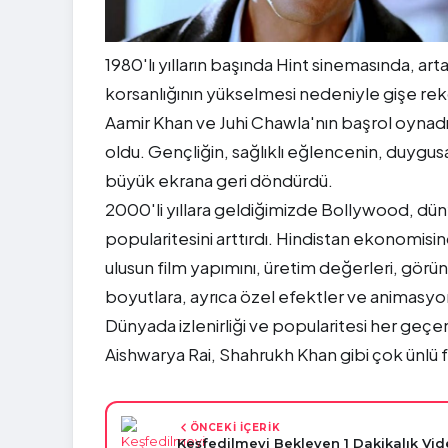
1980'lı yılların başında Hint sinemasında, a
korsanlığının yükselmesi nedeniyle gişe rekor
Aamir Khan ve Juhi Chawla'nın başrol oynad
oldu. Gençliğin, sağlıklı eğlencenin, duygusal
büyük ekrana geri döndürdü.
2000'li yıllara geldiğimizde Bollywood, dün
popularitesini arttırdı. Hindistan ekonomisin
ulusun film yapımını, üretim değerleri, görün
boyutlara, ayrıca özel efektler ve animasyon
Dünyada izlenirliği ve popularitesi her geçe
Aishwarya Rai, Shahrukh Khan gibi çok ünlü fil
ÖNCEKİ İÇERİK
Keşfedilmeyi Bekleyen 1 Dakikalık Vid