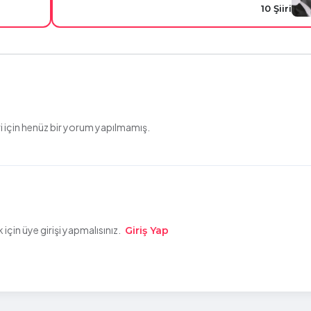
10 Şiiri
 için henüz bir yorum yapılmamış.
çin üye girişi yapmalısınız.
Giriş Yap