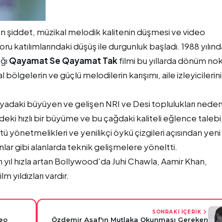
rtan şiddet, müzikal melodik kalitenin düşmesi ve video
u katılımlarındaki düşüş ile durgunluk başladı. 1988 yılınd
ığı
Qayamat Se Qayamat Tak
filmi bu yıllarda dönüm nok
 bölgelerin ve güçlü melodilerin karışımı, aile izleyicilerini
yadaki büyüyen ve gelişen NRI ve Desi toplulukları neden
deki hızlı bir büyüme ve bu çağdaki kaliteli eğlence talebi
tü yönetmelikleri ve yenilikçi öykü çizgileri açısından yeni
lar gibi alanlarda teknik gelişmelere yöneltti.
n yıl hızla artan Bollywood'da Juhi Chawla, Aamir Khan,
m yıldızları vardır.
SONRAKİ İÇERİK
eo
Özdemir Asaf'ın Mutlaka Okunması Gereken