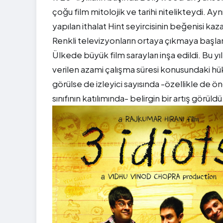
çoğu film mitolojik ve tarihi nitelikteydi.
yapılan ithalat Hint seyircisinin beğenisi kaz
Renkli televizyonların ortaya çıkmaya başlama
Ülkede büyük film sarayları inşa edildi. Bu yılla
verilen azami çalışma süresi konusundaki hüku
görülse de izleyici sayısında -özellikle de 
sınıfının katılımında- belirgin bir artış görüldü