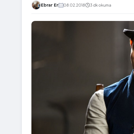
Ebrar Er
08.02.2018
3 dk okuma