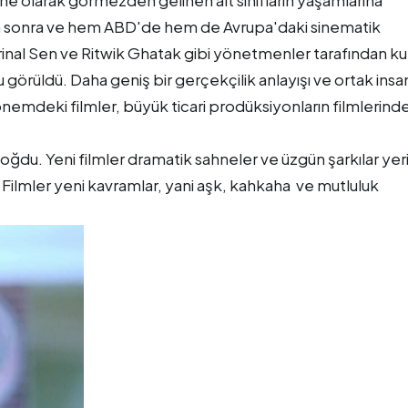
ne olarak görmezden gelinen alt sınıfların yaşamlarına
den sonra ve hem ABD'de hem de Avrupa'daki sinematik
inal Sen ve Ritwik Ghatak gibi yönetmenler tarafından ku
görüldü. Daha geniş bir gerçekçilik anlayışı ve ortak insan
nemdeki filmler, büyük ticari prodüksiyonların filmlerind
doğdu. Yeni filmler dramatik sahneler ve üzgün şarkılar yer
Filmler yeni kavramlar, yani aşk, kahkaha ve mutluluk