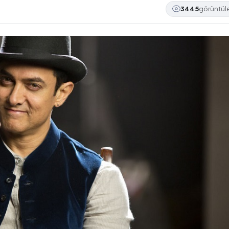
3445
görüntü