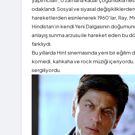
yapımcıları , o zamana kadar çoğunlukla nes
odaklandı.Sosyal ve siyasal değişiklikler
hareketlerden esinlenerek 1960'lar, Ray, Mr
Hindistan'ın kendi Yeni Dalgasının doğumunu 
anlayış sunma arzusu ile hareket eden bu dö
farklıydı.
Bu yıllarda Hint sinemasında yeni bir eğilim 
komedi, kahkaha ve rock müziği içeriyordu. 
sergiliyordu.