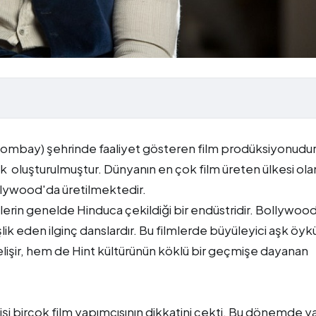
Bombay) şehrinde faaliyet gösteren film prodüksiyonudur
oluşturulmuştur. Dünyanın en çok film üreten ülkesi ola
Bolywood'da üretilmektedir.
lerin genelde Hinduca çekildiği bir endüstridir. Bollywoo
şlik eden ilginç danslardır. Bu filmlerde büyüleyici aşk öykü
 gelişir, hem de Hint kültürünün köklü bir geçmişe dayanan
lişi birçok film yapımcısının dikkatini çekti. Bu dönemde y