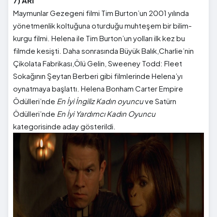
7) ARİ
Maymunlar Gezegeni filmi Tim Burton’un 2001 yılında
yönetmenlik koltuğuna oturduğu muhteşem bir bilim-
kurgu filmi. Helena ile Tim Burton’un yolları ilk kez bu
filmde kesişti. Daha sonrasında Büyük Balık,Charlie’nin
Çikolata Fabrikası,Ölü Gelin, Sweeney Todd: Fleet
Sokağının Şeytan Berberi gibi filmlerinde Helena’yı
oynatmaya başlattı. Helena Bonham Carter Empire
Ödülleri’nde
En İyi İngiliz Kadın oyuncu
ve Satürn
Ödülleri’nde
En İyi Yardımcı Kadın Oyuncu
kategorisinde aday gösterildi.