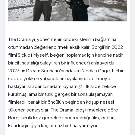
The Drama'yı, yönetmenin önceki işlerinin bağlamına
oturtmadan değerlendirmek eksik kalır. Borgli'nin 2022
filmi Sick of Myself, beğeni toplamak için kendine nadir
bir cilt hastalığı bulaştıran bir influencer'ı anlatıyordu;
2023'ün Dream Scenario'sunda ise Nicolas Cage, hiçbir
sebep yokken yabancıların rüyalarında belirmeye
başlayan sıradan bir adamı oynamıştı. İkisi de zekice
kurulmuş, ama bir türlü gerçek bir sona ulaşamayan
filmlerdi; parlak bir öncülün peşinden koşup nefesi
tükenen senaryolar. The Drama, eleştirmenlere göre
Borgli'nin ilk kez gerçek bir sona vardığı film; düğün,
kendi ağırlığıyla kaçınılmaz bir final yaratıyor.