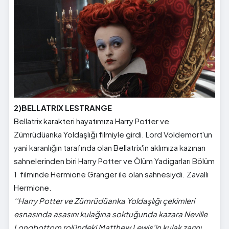
2)BELLATRIX LESTRANGE
Bellatrix karakteri hayatımıza Harry Potter ve
Zümrüdüanka Yoldaşlığı filmiyle girdi. Lord Voldemort'un
yani karanlığın tarafında olan Bellatrix'in aklımıza kazınan
sahnelerinden biri Harry Potter ve Ölüm Yadigarları Bölüm
1 filminde Hermione Granger ile olan sahnesiydi. Zavallı
Hermione.
''Harry Potter ve Zümrüdüanka Yoldaşlığı çekimleri
esnasında asasını kulağına soktuğunda kazara Neville
Longbottom rolündeki Matthew Lewis'in kulak zarını