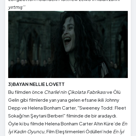
yırtmış''
3)BAYAN NELLIE LOVETT
Bu filmden önce
Charlie
'
nin Çikolata Fabrikası
ve Ölü
Gelin gibi filmlerde yan yana gelen efsane ikili Johnny
Depp ve Helena Bonham Carter, ''Sweeney Todd: Fleet
Sokağı'nın Şeytani Berberi'' filminde de bir aradaydı.
Öyle ki bu filmde Helena Bonham Carter Altın Küre’de
En
İyi Kadın Oyuncu
, Film Eleştirmenleri Ödülleri’nde
En İyi