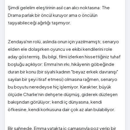
Şimdi gelelim eleştirinin asıl can alıcı noktasına: The
Drama parlak bir öncül kuruyor ama o öncülün
taşıyabileceği ağırlığı taşımıyor.
Zendaya'nın rolü, aslında onun için yazılmamıştı; senaryo
elden ele dolaşırken oyuncu ve ekibi kendilerini role
aday göstermiş. Bu bilgi, filmi izlerken hissettiğiniz tuhaf
boşluğu açıklıyor: Emma'nın ırkı, hikâyenin göbeğinde
duran bir konu (bir siyahi kadının "beyaz erkek davranışı"
sayılan bir şeyi itiraf etmesi) olmasına rağmen, senaryo
bu boyutu neredeyse hiç işlemiyor. Karakter, büyük
ölçüde Charlie'nin dehşete düşmüş, giderek düzleşen
bakışından görülüyor; kendi iç dünyasına, kendi
öfkesine, kendi korkusuna dair çok az alan bulabiliyor.
Bir sahnede, Emma yatakta iç çamaşırıyla poz verip bir