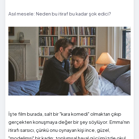
Asıl mesele: Neden bu itiraf bu kadar şok edici?
İşte film burada, salt bir "kara komedi" olmaktan çıkıp
gerçekten konuşmaya değer bir şey söylüyor. Emma'nın
itirafı sarsıcı, çünkü onu oynayan kişi ince, güzel,
"modelimsi" bir kadın; toplumsal hayal gücümüzde okul