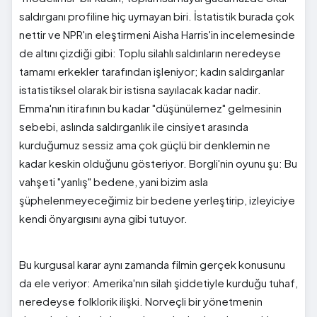
saldırganı profiline hiç uymayan biri. İstatistik burada çok
nettir ve NPR'ın eleştirmeni Aisha Harris'in incelemesinde
de altını çizdiği gibi: Toplu silahlı saldırıların neredeyse
tamamı erkekler tarafından işleniyor; kadın saldırganlar
istatistiksel olarak bir istisna sayılacak kadar nadir.
Emma'nın itirafının bu kadar "düşünülemez" gelmesinin
sebebi, aslında saldırganlık ile cinsiyet arasında
kurduğumuz sessiz ama çok güçlü bir denklemin ne
kadar keskin olduğunu gösteriyor. Borgli'nin oyunu şu: Bu
vahşeti "yanlış" bedene, yani bizim asla
şüphelenmeyeceğimiz bir bedene yerleştirip, izleyiciye
kendi önyargısını ayna gibi tutuyor.
Bu kurgusal karar aynı zamanda filmin gerçek konusunu
da ele veriyor: Amerika'nın silah şiddetiyle kurduğu tuhaf,
neredeyse folklorik ilişki. Norveçli bir yönetmenin