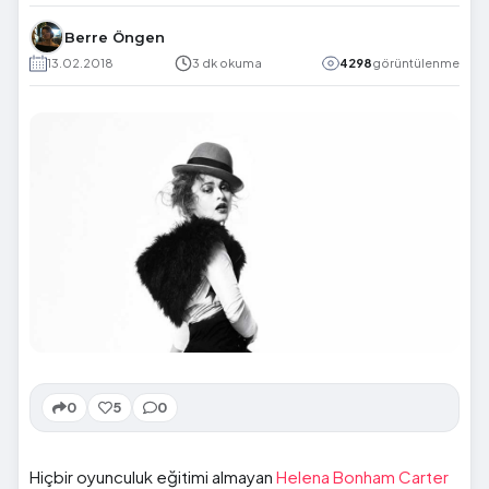
Berre Öngen
13.02.2018
3 dk okuma
4298
görüntülenme
0
5
0
Hiçbir oyunculuk eğitimi almayan
Helena Bonham Carter