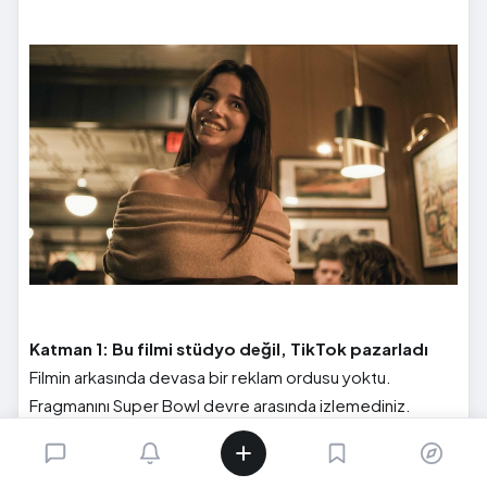
Katman 1: Bu filmi stüdyo değil, TikTok pazarladı
Filmin arkasında devasa bir reklam ordusu yoktu.
Fragmanını Super Bowl devre arasında izlemediniz.
Oyuncuları meşhur gece şovlarında sahte kahkahalar
atmadı. Filmi alıp büyüten şeyin ta kendisi izleyiciydi.