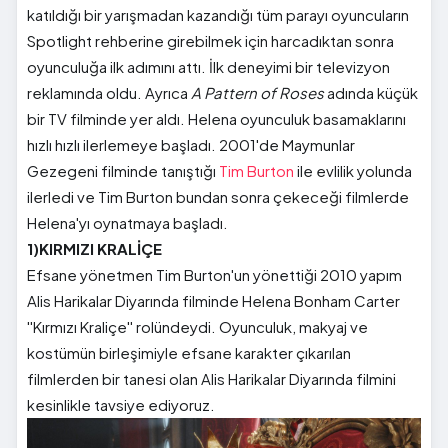
katıldığı bir yarışmadan kazandığı tüm parayı oyuncuların
Spotlight rehberine girebilmek için harcadıktan sonra
oyunculuğa ilk adımını attı. İlk deneyimi bir televizyon
reklamında oldu. Ayrıca
A Pattern of Roses
adında küçük
bir TV filminde yer aldı. Helena oyunculuk basamaklarını
hızlı hızlı ilerlemeye başladı. 2001'de Maymunlar
Gezegeni filminde tanıştığı
Tim Burton
ile evlilik yolunda
ilerledi ve Tim Burton bundan sonra çekeceği filmlerde
Helena'yı oynatmaya başladı.
1)KIRMIZI KRALİÇE
Efsane yönetmen Tim Burton'un yönettiği 2010 yapım
Alis Harikalar Diyarında filminde Helena Bonham Carter
''Kırmızı Kraliçe'' rolündeydi. Oyunculuk, makyaj ve
kostümün birleşimiyle efsane karakter çıkarılan
filmlerden bir tanesi olan Alis Harikalar Diyarında filmini
kesinlikle tavsiye ediyoruz.