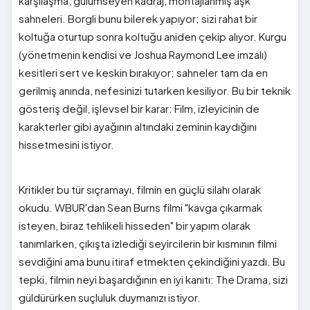
karşılaşma, gülümseyen kadraj, montajlanmış aşk
sahneleri. Borgli bunu bilerek yapıyor; sizi rahat bir
koltuğa oturtup sonra koltuğu aniden çekip alıyor. Kurgu
(yönetmenin kendisi ve Joshua Raymond Lee imzalı)
kesitleri sert ve keskin bırakıyor; sahneler tam da en
gerilmiş anında, nefesinizi tutarken kesiliyor. Bu bir teknik
gösteriş değil, işlevsel bir karar: Film, izleyicinin de
karakterler gibi ayağının altındaki zeminin kaydığını
hissetmesini istiyor.
Kritikler bu tür sıçramayı, filmin en güçlü silahı olarak
okudu. WBUR'dan Sean Burns filmi "kavga çıkarmak
isteyen, biraz tehlikeli hisseden" bir yapım olarak
tanımlarken, çıkışta izlediği seyircilerin bir kısmının filmi
sevdiğini ama bunu itiraf etmekten çekindiğini yazdı. Bu
tepki, filmin neyi başardığının en iyi kanıtı: The Drama, sizi
güldürürken suçluluk duymanızı istiyor.