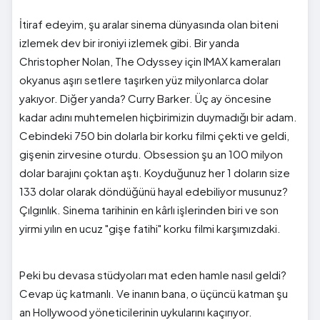
İtiraf edeyim, şu aralar sinema dünyasında olan biteni
izlemek dev bir ironiyi izlemek gibi. Bir yanda
Christopher Nolan, The Odyssey için IMAX kameraları
okyanus aşırı setlere taşırken yüz milyonlarca dolar
yakıyor. Diğer yanda? Curry Barker. Üç ay öncesine
kadar adını muhtemelen hiçbirimizin duymadığı bir adam.
Cebindeki 750 bin dolarla bir korku filmi çekti ve geldi,
gişenin zirvesine oturdu. Obsession şu an 100 milyon
dolar barajını çoktan aştı. Koyduğunuz her 1 doların size
133 dolar olarak döndüğünü hayal edebiliyor musunuz?
Çılgınlık. Sinema tarihinin en kârlı işlerinden biri ve son
yirmi yılın en ucuz "gişe fatihi" korku filmi karşımızdaki.
Peki bu devasa stüdyoları mat eden hamle nasıl geldi?
Cevap üç katmanlı. Ve inanın bana, o üçüncü katman şu
an Hollywood yöneticilerinin uykularını kaçırıyor.