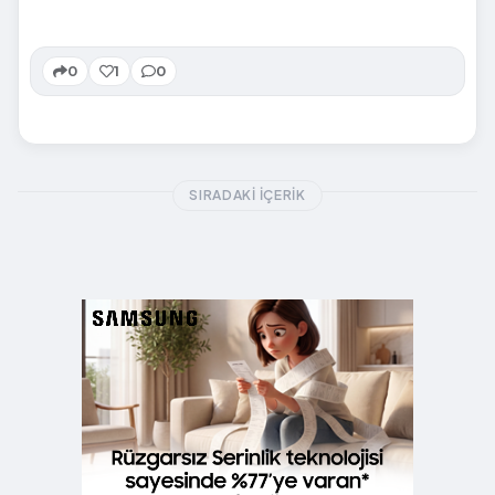
0
1
0
SIRADAKI İÇERIK