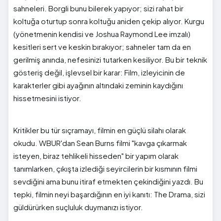
sahneleri. Borgli bunu bilerek yapıyor; sizi rahat bir
koltuğa oturtup sonra koltuğu aniden çekip alıyor. Kurgu
(yönetmenin kendisi ve Joshua Raymond Lee imzalı)
kesitleri sert ve keskin bırakıyor; sahneler tam da en
gerilmiş anında, nefesinizi tutarken kesiliyor. Bu bir teknik
gösteriş değil, işlevsel bir karar: Film, izleyicinin de
karakterler gibi ayağının altındaki zeminin kaydığını
hissetmesini istiyor.
Kritikler bu tür sıçramayı, filmin en güçlü silahı olarak
okudu. WBUR'dan Sean Burns filmi "kavga çıkarmak
isteyen, biraz tehlikeli hisseden" bir yapım olarak
tanımlarken, çıkışta izlediği seyircilerin bir kısmının filmi
sevdiğini ama bunu itiraf etmekten çekindiğini yazdı. Bu
tepki, filmin neyi başardığının en iyi kanıtı: The Drama, sizi
güldürürken suçluluk duymanızı istiyor.