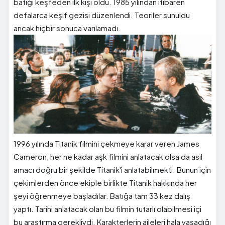
batığı keşfeden ilk kişi oldu. 1985 yılından itibaren
defalarca keşif gezisi düzenlendi. Teoriler sunuldu
ancak hiçbir sonuca varılamadı.
1996 yılında Titanik filmini çekmeye karar veren James
Cameron, her ne kadar aşk filmini anlatacak olsa da asıl
amacı doğru bir şekilde Titanik'i anlatabilmekti. Bunun için
çekimlerden önce ekiple birlikte Titanik hakkında her
şeyi öğrenmeye başladılar. Batığa tam 33 kez dalış
yaptı. Tarihi anlatacak olan bu filmin tutarlı olabilmesi içi
bu araştırma gerekliydi. Karakterlerin aileleri hala yaşadığı