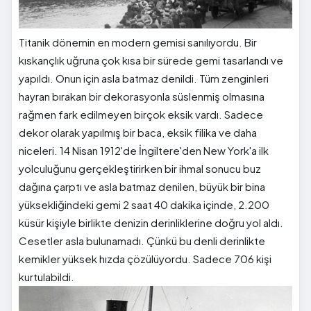
Titanik dönemin en modern gemisi sanılıyordu. Bir
kıskançlık uğruna çok kısa bir sürede gemi tasarlandı ve
yapıldı. Onun için asla batmaz denildi. Tüm zenginleri
hayran bırakan bir dekorasyonla süslenmiş olmasına
rağmen fark edilmeyen birçok eksik vardı. Sadece
dekor olarak yapılmış bir baca, eksik filika ve daha
niceleri. 14 Nisan 1912'de İngiltere'den New York'a ilk
yolculuğunu gerçekleştirirken bir ihmal sonucu buz
dağına çarptı ve asla batmaz denilen, büyük bir bina
yüksekliğindeki gemi 2 saat 40 dakika içinde, 2.200
küsür kişiyle birlikte denizin derinliklerine doğru yol aldı.
Cesetler asla bulunamadı. Çünkü bu denli derinlikte
kemikler yüksek hızda çözülüyordu. Sadece 706 kişi
kurtulabildi.