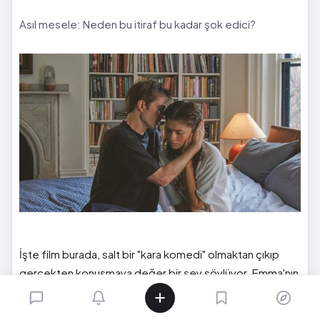
Asıl mesele: Neden bu itiraf bu kadar şok edici?
İşte film burada, salt bir "kara komedi" olmaktan çıkıp
gerçekten konuşmaya değer bir şey söylüyor. Emma'nın
itirafı sarsıcı, çünkü onu oynayan kişi ince, güzel,
"modelimsi" bir kadın; toplumsal hayal gücümüzde okul