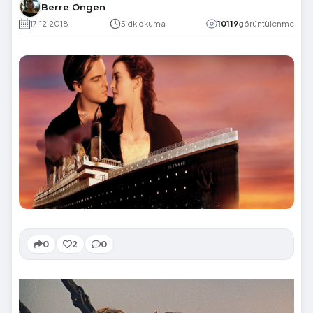
Berre Öngen
17.12.2018
5 dk okuma
10119
görüntülenme
0
2
0