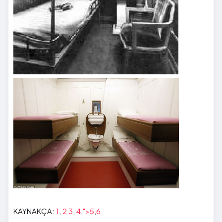
KAYNAKÇA:
1
,
2
3
,
4
,
">5
,
6