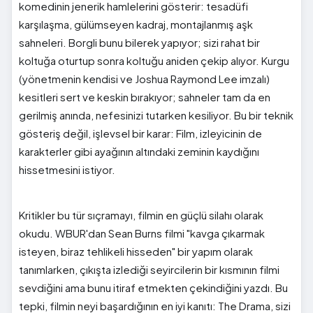
komedinin jenerik hamlelerini gösterir: tesadüfi
karşılaşma, gülümseyen kadraj, montajlanmış aşk
sahneleri. Borgli bunu bilerek yapıyor; sizi rahat bir
koltuğa oturtup sonra koltuğu aniden çekip alıyor. Kurgu
(yönetmenin kendisi ve Joshua Raymond Lee imzalı)
kesitleri sert ve keskin bırakıyor; sahneler tam da en
gerilmiş anında, nefesinizi tutarken kesiliyor. Bu bir teknik
gösteriş değil, işlevsel bir karar: Film, izleyicinin de
karakterler gibi ayağının altındaki zeminin kaydığını
hissetmesini istiyor.
Kritikler bu tür sıçramayı, filmin en güçlü silahı olarak
okudu. WBUR'dan Sean Burns filmi "kavga çıkarmak
isteyen, biraz tehlikeli hisseden" bir yapım olarak
tanımlarken, çıkışta izlediği seyircilerin bir kısmının filmi
sevdiğini ama bunu itiraf etmekten çekindiğini yazdı. Bu
tepki, filmin neyi başardığının en iyi kanıtı: The Drama, sizi