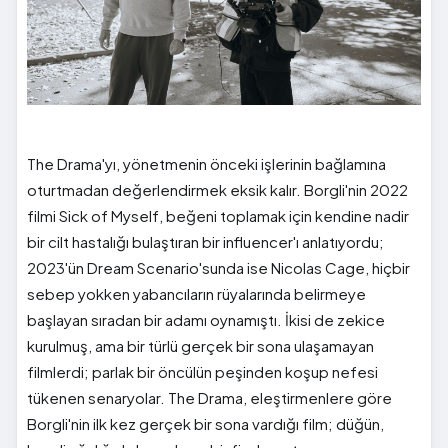
The Drama'yı, yönetmenin önceki işlerinin bağlamına
oturtmadan değerlendirmek eksik kalır. Borgli'nin 2022
filmi Sick of Myself, beğeni toplamak için kendine nadir
bir cilt hastalığı bulaştıran bir influencer'ı anlatıyordu;
2023'ün Dream Scenario'sunda ise Nicolas Cage, hiçbir
sebep yokken yabancıların rüyalarında belirmeye
başlayan sıradan bir adamı oynamıştı. İkisi de zekice
kurulmuş, ama bir türlü gerçek bir sona ulaşamayan
filmlerdi; parlak bir öncülün peşinden koşup nefesi
tükenen senaryolar. The Drama, eleştirmenlere göre
Borgli'nin ilk kez gerçek bir sona vardığı film; düğün,