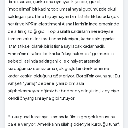
itirafı sarsıcı, çünkü onu oynayan kişi ince, güzel,
"modelimsi" bir kadın; toplumsal hayal gücümüzde okul
saldırganı profiline hiç uymayan biri. İstatistik burada çok
nettir ve NPR'ın eleştirmeni Aisha Harris'in incelemesinde
de altını çizdiği gibi: Toplu silahlı saldırıların neredeyse
tamamı erkekler tarafından işleniyor; kadın saldırganlar
istatistiksel olarak bir istisna sayılacak kadar nadir.
Emma'nın itirafının bu kadar "düşünülemez" gelmesinin
sebebi, aslında saldırganlık ile cinsiyet arasında
kurduğumuz sessiz ama çok güçlü bir denklemin ne
kadar keskin olduğunu gösteriyor. Borgli'nin oyunu şu: Bu
vahşeti "yanlış" bedene, yani bizim asla
şüphelenmeyeceğimiz bir bedene yerleştirip, izleyiciye
kendi önyargısını ayna gibi tutuyor.
Bu kurgusal karar aynı zamanda filmin gerçek konusunu
da ele veriyor: Amerika'nın silah şiddetiyle kurduğu tuhaf,