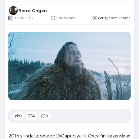
Berre Öngen
03.05.2019
3 dk okuma
2210
görüntülenme
0
4
0
2016 yılında Leonardo DiCaprio'ya ilk Oscar'ını kazandıran