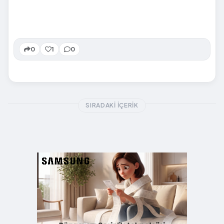
0
1
0
SIRADAKI İÇERIK