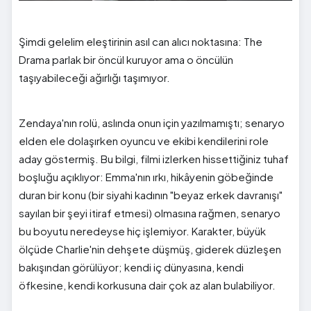
Şimdi gelelim eleştirinin asıl can alıcı noktasına: The
Drama parlak bir öncül kuruyor ama o öncülün
taşıyabileceği ağırlığı taşımıyor.
Zendaya'nın rolü, aslında onun için yazılmamıştı; senaryo
elden ele dolaşırken oyuncu ve ekibi kendilerini role
aday göstermiş. Bu bilgi, filmi izlerken hissettiğiniz tuhaf
boşluğu açıklıyor: Emma'nın ırkı, hikâyenin göbeğinde
duran bir konu (bir siyahi kadının "beyaz erkek davranışı"
sayılan bir şeyi itiraf etmesi) olmasına rağmen, senaryo
bu boyutu neredeyse hiç işlemiyor. Karakter, büyük
ölçüde Charlie'nin dehşete düşmüş, giderek düzleşen
bakışından görülüyor; kendi iç dünyasına, kendi
öfkesine, kendi korkusuna dair çok az alan bulabiliyor.