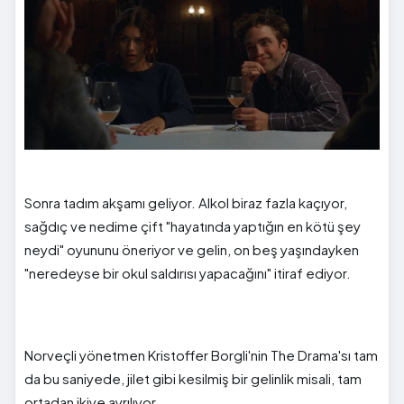
Sonra tadım akşamı geliyor. Alkol biraz fazla kaçıyor,
sağdıç ve nedime çift "hayatında yaptığın en kötü şey
neydi" oyununu öneriyor ve gelin, on beş yaşındayken
"neredeyse bir okul saldırısı yapacağını" itiraf ediyor.
Norveçli yönetmen Kristoffer Borgli'nin The Drama'sı tam
da bu saniyede, jilet gibi kesilmiş bir gelinlik misali, tam
ortadan ikiye ayrılıyor.