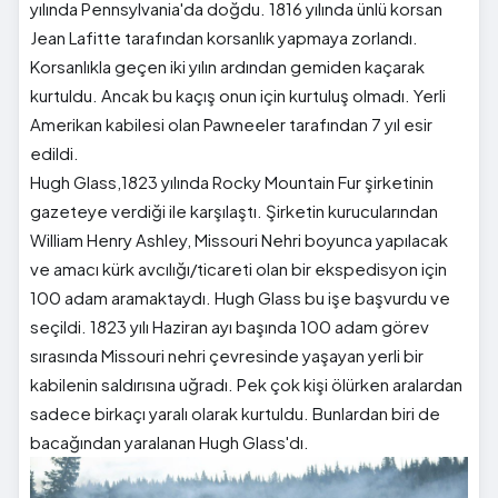
yılında Pennsylvania'da doğdu. 1816 yılında ünlü korsan
Jean Lafitte tarafından korsanlık yapmaya zorlandı.
Korsanlıkla geçen iki yılın ardından gemiden kaçarak
kurtuldu. Ancak bu kaçış onun için kurtuluş olmadı. Yerli
Amerikan kabilesi olan Pawneeler tarafından 7 yıl esir
edildi.
Hugh Glass,1823 yılında Rocky Mountain Fur şirketinin
gazeteye verdiği ile karşılaştı. Şirketin kurucularından
William Henry Ashley, Missouri Nehri boyunca yapılacak
ve amacı kürk avcılığı/ticareti olan bir ekspedisyon için
100 adam aramaktaydı. Hugh Glass bu işe başvurdu ve
seçildi. 1823 yılı Haziran ayı başında 100 adam görev
sırasında Missouri nehri çevresinde yaşayan yerli bir
kabilenin saldırısına uğradı. Pek çok kişi ölürken aralardan
sadece birkaçı yaralı olarak kurtuldu. Bunlardan biri de
bacağından yaralanan Hugh Glass'dı.