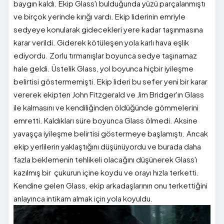
baygın kaldı. Ekip Glass'ı bulduğunda yüzü parçalanmıştı
ve birçok yerinde kırığı vardı. Ekip liderinin emriyle
sedyeye konularak gidecekleri yere kadar taşınmasına
karar verildi. Giderek kötüleşen yola karlı hava eşlik
ediyordu. Zorlu tırmanışlar boyunca sedye taşınamaz
hale geldi. Üstelik Glass, yol boyunca hiçbir iyileşme
belirtisi göstermemişti. Ekip lideri bu sefer yeni bir karar
vererek ekipten John Fitzgerald ve Jim Bridger'ın Glass
ile kalmasını ve kendiliğinden öldüğünde gömmelerini
emretti. Kaldıkları süre boyunca Glass ölmedi. Aksine
yavaşça iyileşme belirtisi göstermeye başlamıştı. Ancak
ekip yerlilerin yaklaştığını düşünüyordu ve burada daha
fazla beklemenin tehlikeli olacağını düşünerek Glass'ı
kazılmış bir çukurun içine koydu ve orayı hızla terketti.
Kendine gelen Glass, ekip arkadaşlarının onu terkettiğini
anlayınca intikam almak için yola koyuldu.