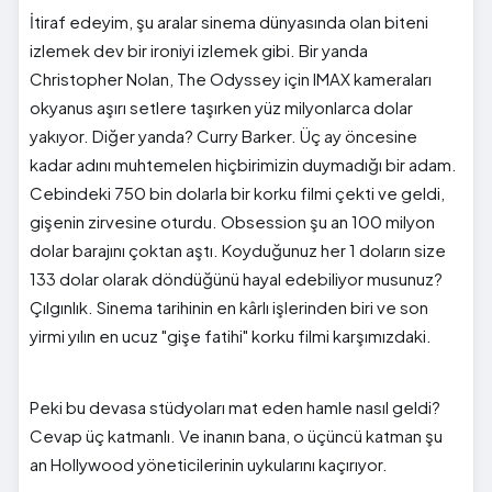
İtiraf edeyim, şu aralar sinema dünyasında olan biteni
izlemek dev bir ironiyi izlemek gibi. Bir yanda
Christopher Nolan, The Odyssey için IMAX kameraları
okyanus aşırı setlere taşırken yüz milyonlarca dolar
yakıyor. Diğer yanda? Curry Barker. Üç ay öncesine
kadar adını muhtemelen hiçbirimizin duymadığı bir adam.
Cebindeki 750 bin dolarla bir korku filmi çekti ve geldi,
gişenin zirvesine oturdu. Obsession şu an 100 milyon
dolar barajını çoktan aştı. Koyduğunuz her 1 doların size
133 dolar olarak döndüğünü hayal edebiliyor musunuz?
Çılgınlık. Sinema tarihinin en kârlı işlerinden biri ve son
yirmi yılın en ucuz "gişe fatihi" korku filmi karşımızdaki.
Peki bu devasa stüdyoları mat eden hamle nasıl geldi?
Cevap üç katmanlı. Ve inanın bana, o üçüncü katman şu
an Hollywood yöneticilerinin uykularını kaçırıyor.