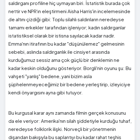
saldırganı profiline hiç uymayan biri. İstatistik burada çok
nettir ve NPR'ın eleştirmeni Aisha Harris'in incelemesinde
de altını çizdiği gibi: Toplu silahlı saldırıların neredeyse
tamamı erkekler tarafından işleniyor; kadın saldırganlar
istatistiksel olarak bir istisna sayılacak kadar nadir.
Emma'nın itirafının bu kadar "düşünülemez" gelmesinin
sebebi, aslında saldırganlık ile cinsiyet arasında
kurduğumuz sessiz ama çok güçlü bir denklemin ne
kadar keskin olduğunu gösteriyor. Borgli'nin oyunu şu: Bu
vahşeti "yanlış" bedene, yani bizim asla
şüphelenmeyeceğimiz bir bedene yerleştirip, izleyiciye
kendi önyargısını ayna gibi tutuyor.
Bu kurgusal karar aynı zamanda filmin gerçek konusunu
da ele veriyor: Amerika'nın silah şiddetiyle kurduğu tuhaf,
neredeyse folklorik ilişki. Norveçli bir yönetmenin
dışarıdan bakışıyla bu saplantıyı bu kadar rahat teşhis