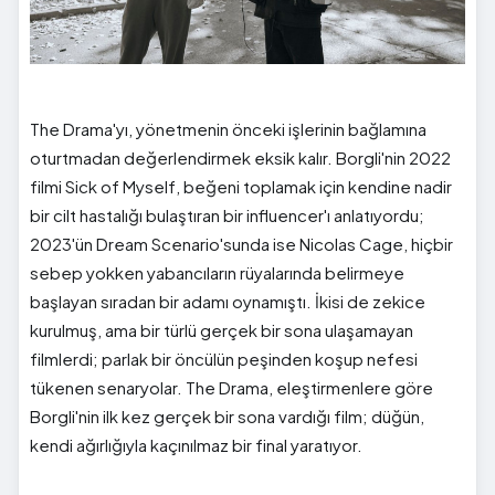
The Drama'yı, yönetmenin önceki işlerinin bağlamına
oturtmadan değerlendirmek eksik kalır. Borgli'nin 2022
filmi Sick of Myself, beğeni toplamak için kendine nadir
bir cilt hastalığı bulaştıran bir influencer'ı anlatıyordu;
2023'ün Dream Scenario'sunda ise Nicolas Cage, hiçbir
sebep yokken yabancıların rüyalarında belirmeye
başlayan sıradan bir adamı oynamıştı. İkisi de zekice
kurulmuş, ama bir türlü gerçek bir sona ulaşamayan
filmlerdi; parlak bir öncülün peşinden koşup nefesi
tükenen senaryolar. The Drama, eleştirmenlere göre
Borgli'nin ilk kez gerçek bir sona vardığı film; düğün,
kendi ağırlığıyla kaçınılmaz bir final yaratıyor.