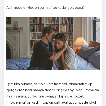
Asıl mesele: Neden bu itiraf bu kadar şok edici?
İşte film burada, salt bir "kara komedi" olmaktan çıkıp
gerçekten konuşmaya değer bir şey söylüyor. Emma'nın
itirafı sarsıcı, çünkü onu oynayan kişi ince, güzel,
"modelimsi" bir kadın; toplumsal hayal gücümüzde okul