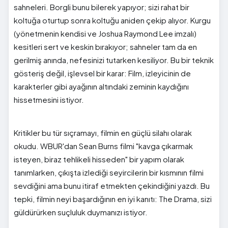
sahneleri. Borgli bunu bilerek yapıyor; sizi rahat bir
koltuğa oturtup sonra koltuğu aniden çekip alıyor. Kurgu
(yönetmenin kendisi ve Joshua Raymond Lee imzalı)
kesitleri sert ve keskin bırakıyor; sahneler tam da en
gerilmiş anında, nefesinizi tutarken kesiliyor. Bu bir teknik
gösteriş değil, işlevsel bir karar: Film, izleyicinin de
karakterler gibi ayağının altındaki zeminin kaydığını
hissetmesini istiyor.
Kritikler bu tür sıçramayı, filmin en güçlü silahı olarak
okudu. WBUR'dan Sean Burns filmi "kavga çıkarmak
isteyen, biraz tehlikeli hisseden" bir yapım olarak
tanımlarken, çıkışta izlediği seyircilerin bir kısmının filmi
sevdiğini ama bunu itiraf etmekten çekindiğini yazdı. Bu
tepki, filmin neyi başardığının en iyi kanıtı: The Drama, sizi
güldürürken suçluluk duymanızı istiyor.