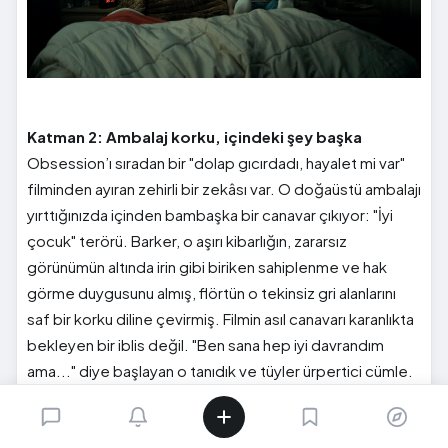
Katman 2: Ambalaj korku, içindeki şey başka
Obsession’ı sıradan bir "dolap gıcırdadı, hayalet mi var"
filminden ayıran zehirli bir zekâsı var. O doğaüstü ambalajı
yırttığınızda içinden bambaşka bir canavar çıkıyor: "İyi
çocuk" terörü. Barker, o aşırı kibarlığın, zararsız
görünümün altında irin gibi biriken sahiplenme ve hak
görme duygusunu almış, flörtün o tekinsiz gri alanlarını
saf bir korku diline çevirmiş. Filmin asıl canavarı karanlıkta
bekleyen bir iblis değil. "Ben sana hep iyi davrandım
ama..." diye başlayan o tanıdık ve tüyler ürpertici cümle.
İşte tam da bu yüzden insanlar sinemadan çıkıp