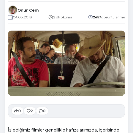
Onur Cem
04.05.2018
2 dk okuma
2657
görüntülenme
0
2
0
İzlediğimiz filmler genellikle hafızalarımızda, içerisinde