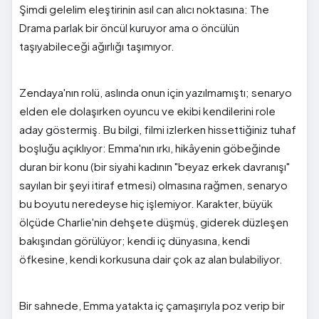
Şimdi gelelim eleştirinin asıl can alıcı noktasına: The
Drama parlak bir öncül kuruyor ama o öncülün
taşıyabileceği ağırlığı taşımıyor.
Zendaya'nın rolü, aslında onun için yazılmamıştı; senaryo
elden ele dolaşırken oyuncu ve ekibi kendilerini role
aday göstermiş. Bu bilgi, filmi izlerken hissettiğiniz tuhaf
boşluğu açıklıyor: Emma'nın ırkı, hikâyenin göbeğinde
duran bir konu (bir siyahi kadının "beyaz erkek davranışı"
sayılan bir şeyi itiraf etmesi) olmasına rağmen, senaryo
bu boyutu neredeyse hiç işlemiyor. Karakter, büyük
ölçüde Charlie'nin dehşete düşmüş, giderek düzleşen
bakışından görülüyor; kendi iç dünyasına, kendi
öfkesine, kendi korkusuna dair çok az alan bulabiliyor.
Bir sahnede, Emma yatakta iç çamaşırıyla poz verip bir