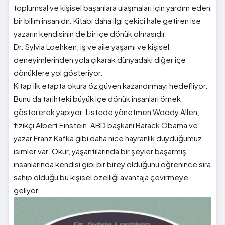
toplumsal ve kişisel başarılara ulaşmaları için yardım eden
bir bilim insanıdır. Kitabı daha ilgi çekici hale getiren ise
yazarın kendisinin de bir içe dönük olmasıdır.
Dr.
Sylvia
Loehken, iş ve aile yaşamı ve kişisel
deneyimlerinden yola çıkarak dünyadaki diğer içe
dönüklere yol gösteriyor.
Kitap ilk etapta okura öz güven kazandırmayı hedefliyor.
Bunu da tarihteki büyük içe dönük insanları örnek
göstererek yapıyor. Listede yönetmen
Woody
Allen
,
fizikçi Albert Einstein, ABD başkanı Barack Obama ve
yazar Franz Kafka gibi daha nice hayranlık duyduğumuz
isimler var. Okur, yaşantılarında bir şeyler başarmış
insanlarında kendisi gibi bir birey olduğunu öğrenince sıra
sahip olduğu bu kişisel özelliği avantaja çevirmeye
geliyor.