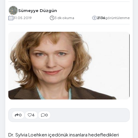
Sümeyye Düzgün
31.05.2019
3 dk okuma
2136
görüntülenme
0
4
0
Dr.
Sylvia
Loehken
içedönük insanlara hedefledikleri