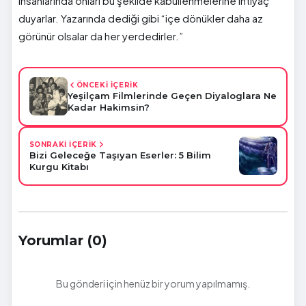
insanlarında onları bu şekilde kabullenmelerine ihtiyaç
duyarlar. Yazarında dediği gibi “içe dönükler daha az
görünür olsalar da her yerdedirler.”
ÖNCEKİ İÇERİK
Yeşilçam Filmlerinde Geçen Diyaloglara Ne
Kadar Hakimsin?
SONRAKİ İÇERİK
Bizi Geleceğe Taşıyan Eserler: 5 Bilim
Kurgu Kitabı
Yorumlar (0)
Bu gönderi için henüz bir yorum yapılmamış.