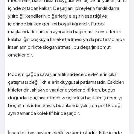
mesafeler, bastırdıkları duygular ve taşıdıkları yükler, kitle
içinde ortadan kalkar. Deşarj anı, bireylerin farklılıklarını
yitirdiği, kendilerini diğerleriyle eşit hissettiği ve
içlerinde biriken gerilimi boşalttığı andır. Futbol
maçlarında tribünlerin aynı anda bağırması, konserlerde
kalabalığın coşkuyla hareket etmesi ya da protestolarda
insanların birlikte slogan atması, bu deşarjın somut
örnekleridir.
Modern çağda savaşlar artık sadece devletlerin çıkar
çatışması değil, kitlelerin duygusal patlamasıdır. Eskiden
kitleler din, ahlak ve vaatlerle yönlendirilirken, bugün
doğrudan güç hissetmek ve içindeki bastırılmış enerjiyi
boşaltmak ister. Savaş bu anlamda yalnızca politik değil,
aynı zamanda kolektif bir deşarjdır.
İnsan tek başınayken ölçülü ve kontrollüdür. Kitle içinde