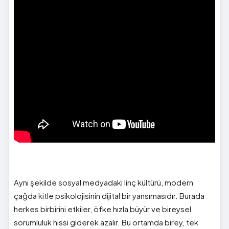
Aynı şekilde sosyal medyadaki linç kültürü, modern
çağda kitle psikolojisinin dijital bir yansımasıdır. Burada
herkes birbirini etkiler, öfke hızla büyür ve bireysel
sorumluluk hissi giderek azalır. Bu ortamda birey, tek