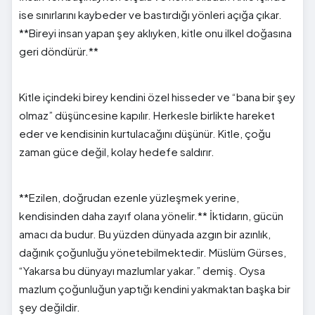
ise sınırlarını kaybeder ve bastırdığı yönleri açığa çıkar.
**Bireyi insan yapan şey aklıyken, kitle onu ilkel doğasına
geri döndürür.**
Kitle içindeki birey kendini özel hisseder ve “bana bir şey
olmaz” düşüncesine kapılır. Herkesle birlikte hareket
eder ve kendisinin kurtulacağını düşünür. Kitle, çoğu
zaman güce değil, kolay hedefe saldırır.
**Ezilen, doğrudan ezenle yüzleşmek yerine,
kendisinden daha zayıf olana yönelir.** İktidarın, gücün
amacı da budur. Bu yüzden dünyada azgın bir azınlık,
dağınık çoğunluğu yönetebilmektedir. Müslüm Gürses,
“Yakarsa bu dünyayı mazlumlar yakar.” demiş. Oysa
mazlum çoğunluğun yaptığı kendini yakmaktan başka bir
şey değildir.