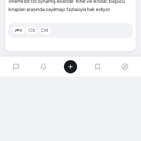
önemli bir rol oynamış eseridir. Kitle ve İktidar, başucu
kitapları arasında sayılmayı fazlasıyla hak ediyor
0
2
0
SIRADAKI İÇERIK