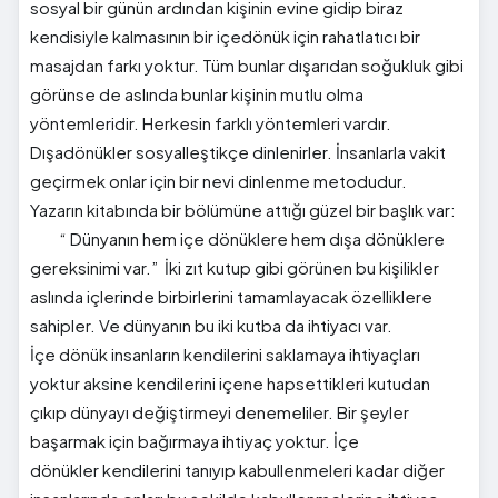
sosyal bir günün ardından kişinin evine gidip biraz
kendisiyle kalmasının bir içedönük için rahatlatıcı bir
masajdan farkı yoktur. Tüm bunlar dışarıdan soğukluk gibi
görünse de aslında bunlar kişinin mutlu olma
yöntemleridir. Herkesin farklı yöntemleri vardır.
Dışadönükler sosyalleştikçe dinlenirler. İnsanlarla vakit
geçirmek onlar için bir nevi dinlenme metodudur.
Yazarın kitabında bir bölümüne attığı güzel bir başlık var:
“ Dünyanın
hem içe dönüklere hem dışa dönüklere
gereksinimi var.” İki zıt kutup gibi görünen bu kişilikler
aslında içlerinde birbirlerini tamamlayacak özelliklere
sahipler. Ve dünyanın bu iki kutba da ihtiyacı var.
İçe dönük insanların kendilerini saklamaya ihtiyaçları
yoktur aksine kendilerini içene hapsettikleri kutudan
çıkıp dünyayı değiştirmeyi denemeliler. Bir şeyler
başarmak için bağırmaya ihtiyaç yoktur. İ
çe
dönükler
kendilerini tanıyıp kabullenmeleri kadar diğer