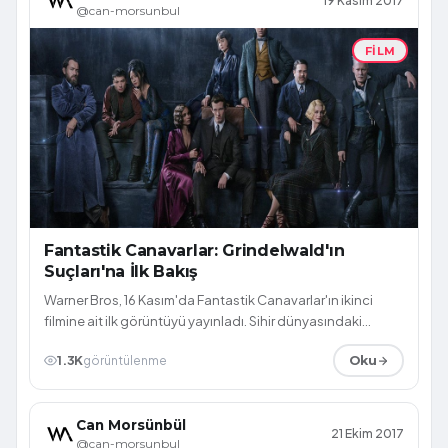
19 Kasım 2017
@can-morsunbul
FILM
Fantastik Canavarlar: Grindelwald'ın
Suçları'na İlk Bakış
Warner Bros, 16 Kasım'da Fantastik Canavarlar'ın ikinci
filmine ait ilk görüntüyü yayınladı. Sihir dünyasındaki
hareketli resimler formatınd...
1.3K
görüntülenme
Oku
Can Morsünbül
21 Ekim 2017
@can-morsunbul