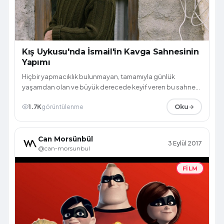
Kış Uykusu'nda İsmail'in Kavga Sahnesinin
Yapımı
Hiçbir yapmacıklık bulunmayan, tamamıyla günlük
yaşamdan olan ve büyük derecede keyif veren bu sahne
Nejat İşler, Serhat Akın ve Ayberk Pekc...
1.7K
görüntülenme
Oku
Can Morsünbül
3 Eylül 2017
@can-morsunbul
FILM