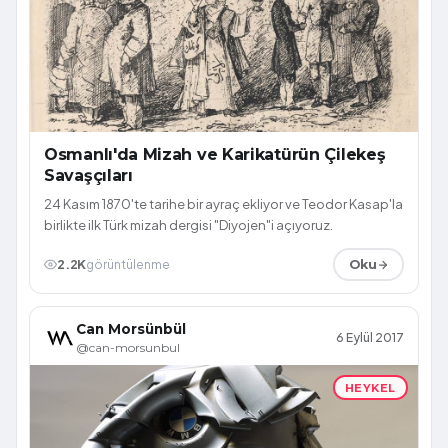
Osmanlı'da Mizah ve Karikatürün Çilekeş
Savaşçıları
24 Kasım 1870'te tarihe bir ayraç ekliyor ve Teodor Kasap'la
birlikte ilk Türk mizah dergisi "Diyojen"i açıyoruz.
2.2K
görüntülenme
Oku
Can Morsünbül
6 Eylül 2017
@can-morsunbul
HEYKEL