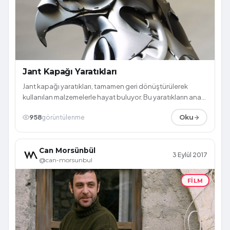
Jant Kapağı Yaratıkları
Jant kapağı yaratıkları, tamamen geri dönüştürülerek
kullanılan malzemelerle hayat buluyor. Bu yaratıkların ana
malzemesi olan jant kapaklar...
958
görüntülenme
Oku
Can Morsünbül
3 Eylül 2017
@can-morsunbul
FILM