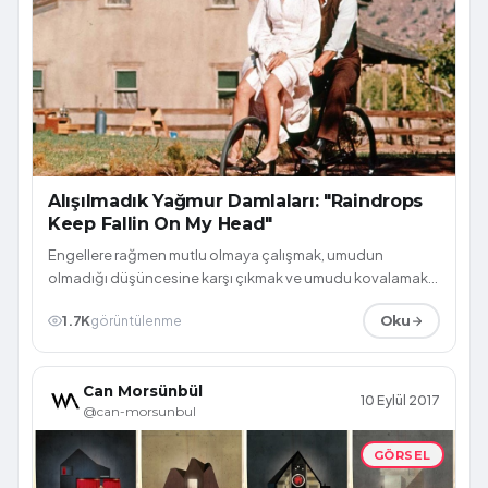
Alışılmadık Yağmur Damlaları: "Raindrops
Keep Fallin On My Head"
Engellere rağmen mutlu olmaya çalışmak, umudun
olmadığı düşüncesine karşı çıkmak ve umudu kovalamak,
hiçbir şarkıda bu kadar güzel anlatılmı...
1.7K
görüntülenme
Oku
Can Morsünbül
10 Eylül 2017
@can-morsunbul
GÖRSEL