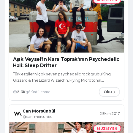
Aşık Veysel'in Kara Toprak'ının Psychedelic
Hali: Sleep Drifter
Türk ezgilerini çok seven psychedelic rock grubu King
Gizzard & The Lizard Wizard'ın, Flying Microtonal
Banana albümündeki Sleep Drifter, Aş...
2.3K
görüntülenme
Oku
Can Morsünbül
2 Ekim 2017
@can-morsunbul
MÜZISYEN