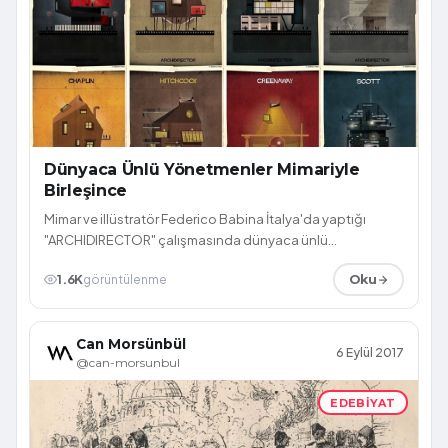
Dünyaca Ünlü Yönetmenler Mimariyle
Birleşince
Mimar ve illüstratör Federico Babina İtalya'da yaptığı
"ARCHIDIRECTOR" çalışmasında dünyaca ünlü
yönetmenleri, kendine has tarzıyla mimari y...
1.6K
görüntülenme
Oku
Can Morsünbül
6 Eylül 2017
@can-morsunbul
EDEBIYAT