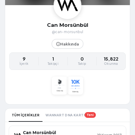
Can Morsünbül
@can-morsunbul
Hakkında
9
1
0
15,822
İçerik
Takipçi
Takip
Okunma
10K
🎬
OKUNMA
DNA
Sinema
Gümüş
TÜM İÇERİKLER
WANNART DNA KARTI
Yeni
Can Morsünbül