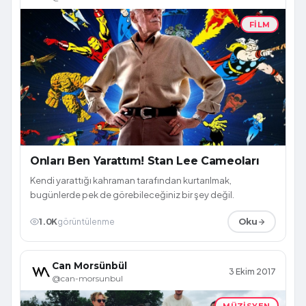
FILM
Onları Ben Yarattım! Stan Lee Cameoları
Kendi yarattığı kahraman tarafından kurtarılmak,
bugünlerde pek de görebileceğiniz bir şey değil.
1.0K
görüntülenme
Oku
Can Morsünbül
3 Ekim 2017
@can-morsunbul
MÜZISYEN