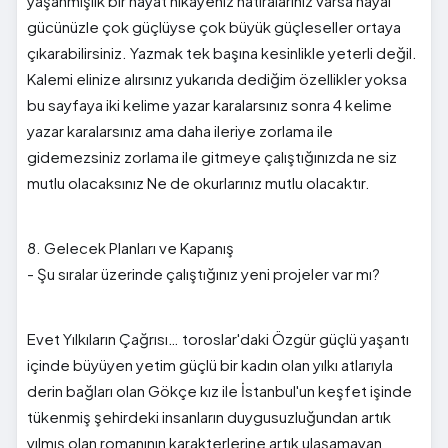
yaşanmışlık bir hayat hikayeniz hatıralarınız varsa hayal
gücünüzle çok güçlüyse çok büyük güçleseller ortaya
çıkarabilirsiniz. Yazmak tek başına kesinlikle yeterli değil.
Kalemi elinize alırsınız yukarıda dediğim özellikler yoksa
bu sayfaya iki kelime yazar karalarsınız sonra 4 kelime
yazar karalarsınız ama daha ileriye zorlama ile
gidemezsiniz zorlama ile gitmeye çalıştığınızda ne siz
mutlu olacaksınız Ne de okurlarınız mutlu olacaktır.
8. Gelecek Planları ve Kapanış
- Şu sıralar üzerinde çalıştığınız yeni projeler var mı?
Evet Yılkıların Çağrısı… toroslar'daki Özgür güçlü yaşantı
içinde büyüyen yetim güçlü bir kadın olan yılkı atlarıyla
derin bağları olan Gökçe kız ile İstanbul'un keşfet işinde
tükenmiş şehirdeki insanların duygusuzluğundan artık
yılmış olan romanının karakterlerine artık ulaşamayan