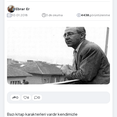
Ebrar Er
30.01.2018
3 dk okuma
4438
görüntülenme
0
6
0
Bazı kitap karakterleri vardır kendimizle