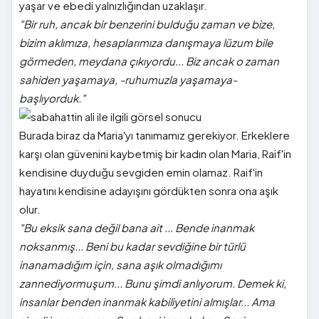
yaşar ve ebedi yalnızlığından uzaklaşır.
"Bir ruh, ancak bir benzerini bulduğu zaman ve bize,
bizim aklımıza, hesaplarımıza danışmaya lüzum bile
görmeden, meydana çıkıyordu... Biz ancak o zaman
sahiden yaşamaya, -ruhumuzla yaşamaya-
başlıyorduk."
Burada biraz da Maria'yı tanımamız gerekiyor. Erkeklere
karşı olan güvenini kaybetmiş bir kadın olan Maria, Raif'in
kendisine duyduğu sevgiden emin olamaz. Raif'in
hayatını kendisine adayışını gördükten sonra ona aşık
olur.
"Bu eksik sana değil bana ait ... Bende inanmak
noksanmış... Beni bu kadar sevdiğine bir türlü
inanamadığım için, sana aşık olmadığımı
zannediyormuşum... Bunu şimdi anlıyorum. Demek ki,
insanlar benden inanmak kabiliyetini almışlar... Ama