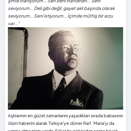
şimdi inanıyorum... Sen beni inandırdın... Seni
seviyorum... Deli gibi değil, gayet aklı başında olarak
seviyorum... Seni istiyorum... İçimde müthiş bir arzu
var..."
Aşklarının en güzel zamanlarını yaşadıkları sırada babasının
ölüm haberini alarak Türkiye'ye döner Raif. Maria'yı da
yanına alma planı vardır. Fakat bu noktadan sonra hayatı