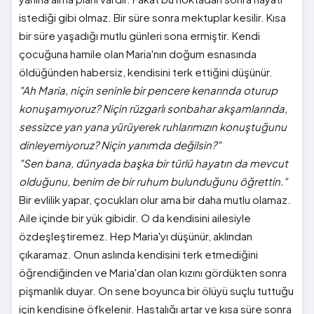
istediği gibi olmaz. Bir süre sonra mektuplar kesilir. Kısa
bir süre yaşadığı mutlu günleri sona ermiştir. Kendi
çocuğuna hamile olan Maria'nın doğum esnasında
öldüğünden habersiz, kendisini terk ettiğini düşünür.
"Ah Maria, niçin seninle bir pencere kenarında oturup
konuşamıyoruz? Niçin rüzgarlı sonbahar akşamlarında,
sessizce yan yana yürüyerek ruhlarımızın konuştuğunu
dinleyemiyoruz? Niçin yanımda değilsin?"
"Sen bana, dünyada başka bir türlü hayatın da mevcut
olduğunu, benim de bir ruhum bulunduğunu öğrettin."
Bir evlilik yapar, çocukları olur ama bir daha mutlu olamaz.
Aile içinde bir yük gibidir. O da kendisini ailesiyle
özdeşleştiremez. Hep Maria'yı düşünür, aklından
çıkaramaz. Onun aslında kendisini terk etmediğini
öğrendiğinden ve Maria'dan olan kızını gördükten sonra
pişmanlık duyar. On sene boyunca bir ölüyü suçlu tuttuğu
için kendisine öfkelenir. Hastalığı artar ve kısa süre sonra