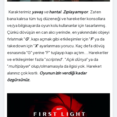
Karakterimiz
yavaş
ve
hantal
.
Zıplayamıyor
. Zaten
bana kalırsa tüm tuş düzeneği ve hareketler konsollara
ve/ya bilgisayarda oyun kolu kullananlar için tasarlanmış.
Çünkü dövüşün en can alıcı yerinde, en yakınındaki objeyi
fırlatmak "
G
", kapı açmak gibi etkileşimler için "
F
" ya da
takedown için "
X
" ayarlanması yorucu. Kaç defa dövüş
esnasında "G" yerine "F" tuşlayıp kapı açtım... Hareketler
ve etkileşimler fazla "
scripted
". "
Açık dünya
" ya da
"
multiplayer
" olup/olmamasıyla da ilgisi yok. Hareket
alanınız çok kısıtlı.
Oyunun izin verdiği kadar
özgürsünüz.