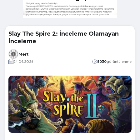
Slay The Spire 2: İnceleme Olamayan
İnceleme
Mert
24.04.2026
5030
görüntülenme