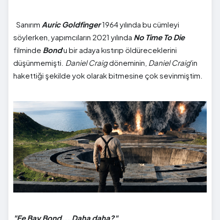
Sanırım
Auric Goldfinger
1964 yılında bu cümleyi
söylerken, yapımcıların 2021 yılında
No Time To Die
filminde
Bond
'u bir adaya kıstırıp öldüreceklerini
düşünmemişti.
Daniel Craig
döneminin,
Daniel Craig
'in
hakettiği şekilde yok olarak bitmesine çok sevinmiştim.
"Ee Bay Bond... Daha daha?"