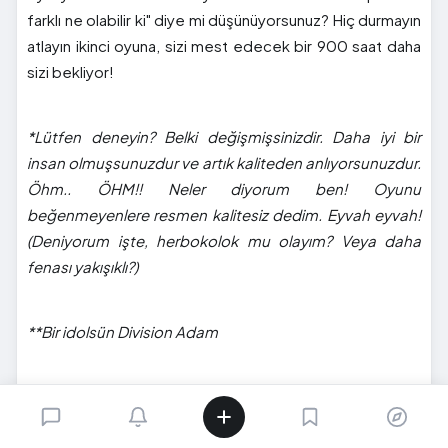
farklı ne olabilir ki" diye mi düşünüyorsunuz? Hiç durmayın
atlayın ikinci oyuna, sizi mest edecek bir 900 saat daha
sizi bekliyor!
*Lütfen deneyin? Belki değişmişsinizdir. Daha iyi bir
insan olmuşsunuzdur ve artık kaliteden anlıyorsunuzdur.
Öhm.. ÖHM!! Neler diyorum ben! Oyunu
beğenmeyenlere resmen kalitesiz dedim. Eyvah eyvah!
(Deniyorum işte, herbokolok mu olayım? Veya daha
fenası yakışıklı?)
**Bir idolsün Division Adam
Gelelim ilk oyunu oynamayanlara;