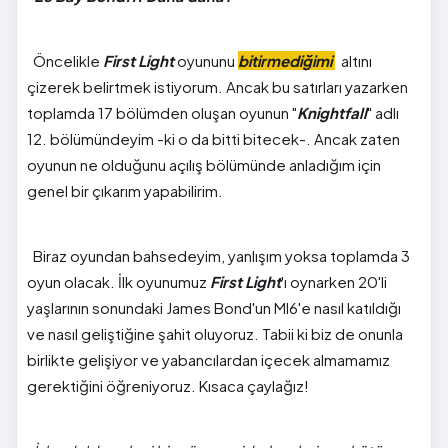
Öncelikle
First Light
oyununu
bitirmediğimi
altını
çizerek belirtmek istiyorum. Ancak bu satırları yazarken
toplamda 17 bölümden oluşan oyunun "
Knightfall
" adlı
12. bölümündeyim -ki o da bitti bitecek-. Ancak zaten
oyunun ne olduğunu açılış bölümünde anladığım için
genel bir çıkarım yapabilirim.
Biraz oyundan bahsedeyim, yanlışım yoksa toplamda 3
oyun olacak. İlk oyunumuz
First Light
'ı oynarken 20'li
yaşlarının sonundaki James Bond'un MI6'e nasıl katıldığı
ve nasıl geliştiğine şahit oluyoruz. Tabii ki biz de onunla
birlikte gelişiyor ve yabancılardan içecek almamamız
gerektiğini öğreniyoruz. Kısaca çaylağız!