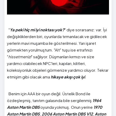
"
Ya peki hiç mi iyi noktası yok?
" diye sorarsanız: var. İyi
değişikliklerden biri, oyunlarda tırmanılacak ve gidilecek
yerlerin mavi muşamba ile gösterilmesi. Yarı işaret
görmekten yorulmuştum. "Alt" tuşu ise etrafınızı
"
hissetmenizi
" sağlıyor. Düşmanları kırmızı ve size
yardımcı olabilecek NPC'leri, kapıları, kilitleri,
koleksiyonluk objeleri görmenize yardımcı oluyor. Tekrar
etmişim gibi olacak ama
hikaye akışı çok iyi
.
Benim için AAA bir oyun değil. Üstelik Bond ile
özdeşleşmiş, tanıtım galasında bile sergilenmiş
1964
Aston Martin DB5
oyunda yokmuş. Onun yerine
1970
Aston Martin DBS
,
2006 Aston Martin DBS V12
,
Aston