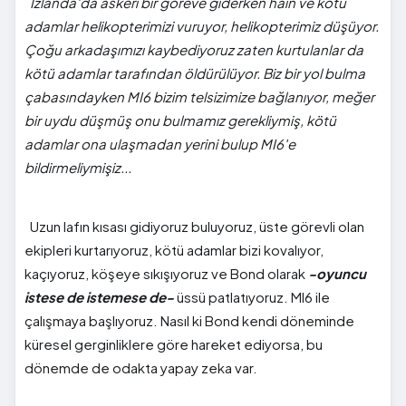
İzlanda'da askeri bir göreve giderken hain ve kötü
adamlar helikopterimizi vuruyor, helikopterimiz düşüyor.
Çoğu arkadaşımızı kaybediyoruz zaten kurtulanlar da
kötü adamlar tarafından öldürülüyor. Biz bir yol bulma
çabasındayken MI6 bizim telsizimize bağlanıyor, meğer
bir uydu düşmüş onu bulmamız gerekliymiş, kötü
adamlar ona ulaşmadan yerini bulup MI6'e
bildirmeliymişiz...
Uzun lafın kısası gidiyoruz buluyoruz, üste görevli olan
ekipleri kurtarıyoruz, kötü adamlar bizi kovalıyor,
kaçıyoruz, köşeye sıkışıyoruz ve Bond olarak
-oyuncu
istese de istemese de-
üssü patlatıyoruz. MI6 ile
çalışmaya başlıyoruz. Nasıl ki Bond kendi döneminde
küresel gerginliklere göre hareket ediyorsa, bu
dönemde de odakta yapay zeka var.