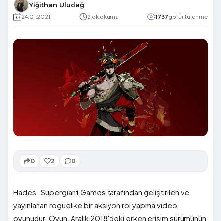
Yiğithan Uludağ
24.01.2021
2 dk okuma
1737
görüntülenme
0
2
0
Hades, Supergiant Games tarafından geliştirilen ve
yayınlanan roguelike bir aksiyon rol yapma video
oyunudur. Oyun, Aralık 2018'deki erken erişim sürümünün