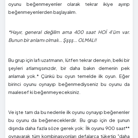
oyunu beğenmeyenler olarak tekrar ikiye ayırıp
beğenmeyenlerden başlayalım.
*Hayır, general değilim ama 400 saat HOİ 4'üm var.
Bunun bir anlamı olmalı... Şşşş... OLMALI!
Bu grup için lafı uzatmanın, lütfen tekrar deneyin, belki bir
şeyleri atlamışsınızdır, bir daha bakın demenin pek
anlamalı yok.* Çünkü bu oyun temelde ilk oyun. Eğer
birinci oyunu oynayıp beğenmediyseniz bu oyunu da
maalesef ki beğenmeyeceksiniz.
Ve işte tam da bu nedenle ilk oyunu oynayıp beğenenler
bu oyunu da beğeneceklerdir. Bu grup için de şunun
dışında daha fazla söze gerek yok: İlk oyunu 900 saat**
oynayarak tüm kombinasyonları defalarca tüketip "daha