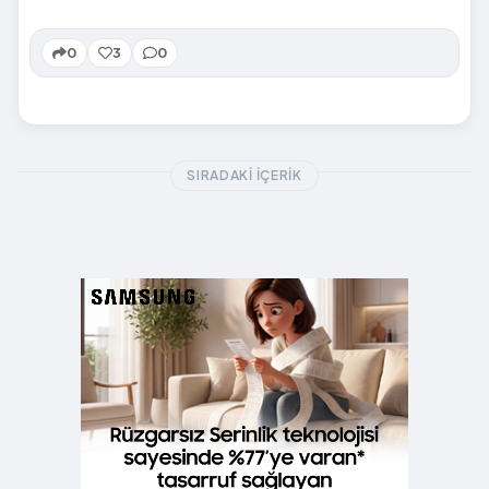
0
3
0
SIRADAKI İÇERIK