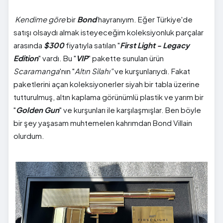
Kendime göre
bir
Bond
hayranıyım. Eğer Türkiye'de
satışı olsaydı almak isteyeceğim koleksiyonluk parçalar
arasında
$300
fiyatıyla satılan "
First Light - Legacy
Edition
" vardı. Bu "
VIP
" pakette sunulan ürün
Scaramanga
'nın "
Altın Silahı"
ve kurşunlarıydı. Fakat
paketlerini açan koleksiyonerler siyah bir tabla üzerine
tutturulmuş, altın kaplama görünümlü plastik ve yarım bir
"
Golden Gun
" ve kurşunları ile karşılaşmışlar. Ben böyle
bir şey yaşasam muhtemelen kahrımdan Bond Villain
olurdum.