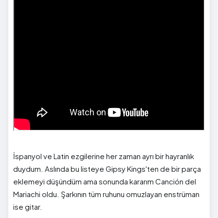
İspanyol ve Latin ezgilerine her zaman ayrı bir hayranlık
duydum. Aslında bu listeye Gipsy Kings'ten de bir parça
eklemeyi düşündüm ama sonunda kararım Canción del
Mariachi oldu. Şarkının tüm ruhunu omuzlayan enstrüman
ise gitar.