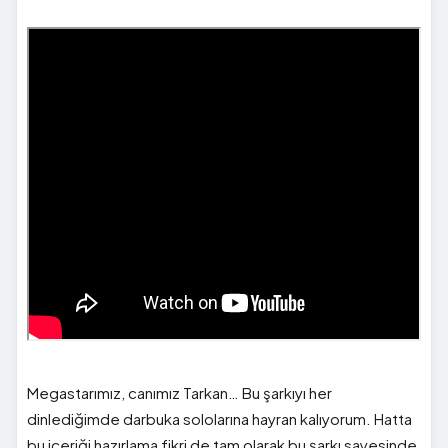
Megastarımız, canımız Tarkan… Bu şarkıyı her
dinlediğimde darbuka sololarına hayran kalıyorum. Hatta
bu içeriği hazırlama fikri de tam olarak bu şarkı sayesinde