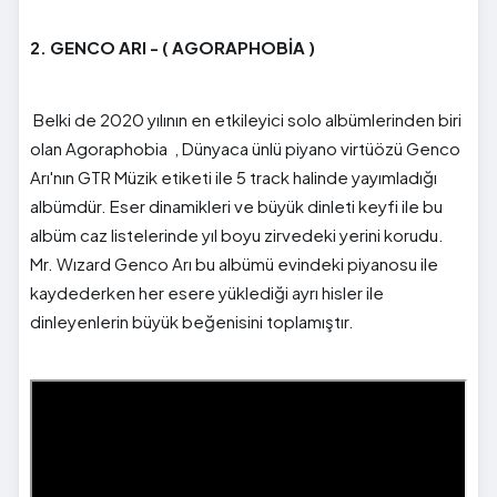
2. GENCO ARI - ( AGORAPHOBİA )
Belki de 2020 yılının en etkileyici solo albümlerinden biri
olan Agoraphobia , Dünyaca ünlü piyano virtüözü Genco
Arı'nın GTR Müzik etiketi ile 5 track halinde yayımladığı
albümdür. Eser dinamikleri ve büyük dinleti keyfi ile bu
albüm caz listelerinde yıl boyu zirvedeki yerini korudu.
Mr. Wızard Genco Arı bu albümü evindeki piyanosu ile
kaydederken her esere yüklediği ayrı hisler ile
dinleyenlerin büyük beğenisini toplamıştır.