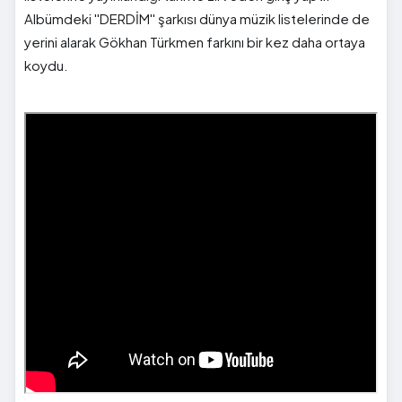
Albümdeki ''DERDİM'' şarkısı dünya müzik listelerinde de
yerini alarak Gökhan Türkmen farkını bir kez daha ortaya
koydu.