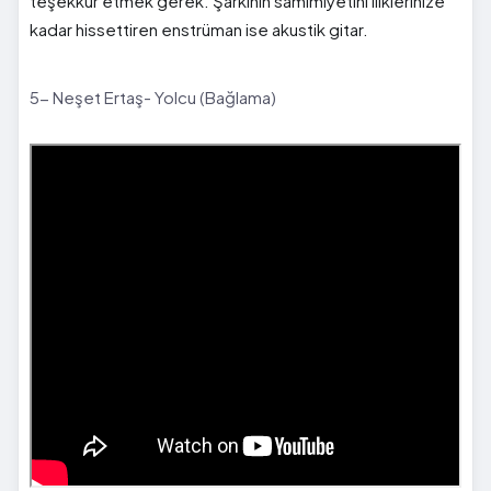
teşekkür etmek gerek. Şarkının samimiyetini iliklerinize
kadar hissettiren enstrüman ise akustik gitar.
5- Neşet Ertaş- Yolcu (Bağlama)