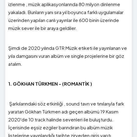
izlenme , müzik aplikasyonlarında 80 milyon dinlenme
yakaladı. Bunların yanı sıra yıl boyunca farklı uygulamalar
üzerinden yapılan canlı yayınlar ile 600 binin üzerinde
müzik sever ile bir araya geldiler.
Şimdi de 2020 yılında GTR Müzik etiketi ile yayınlanan ve
yıla damgasını vuran albüm ve single projelerine bir göz
atalım.
1. GÖKHAN TÜRKMEN - (ROMANTİK )
Şarkılarındaki söz etkinliği , sound tavrı ve tınılarıyla fark
yaratan Gökhan Türkmen adı geçen albümü 19 Kasım
2020'de 10 track halinde sevenleri ile buluşturdu.
İçerisinde eşsiz ezgiler barındıran bu albüm müzik
listelerine yayınlandığı tarihte zirveden giriş yaptı.