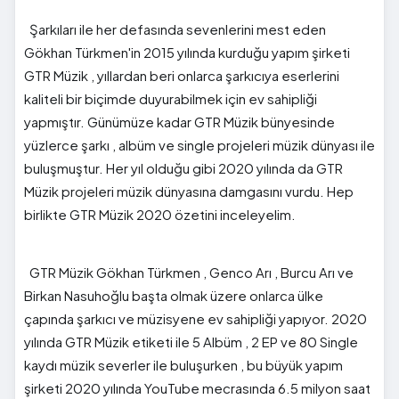
Şarkıları ile her defasında sevenlerini mest eden
Gökhan Türkmen'in 2015 yılında kurduğu yapım şirketi
GTR Müzik , yıllardan beri onlarca şarkıcıya eserlerini
kaliteli bir biçimde duyurabilmek için ev sahipliği
yapmıştır. Günümüze kadar GTR Müzik bünyesinde
yüzlerce şarkı , albüm ve single projeleri müzik dünyası ile
buluşmuştur. Her yıl olduğu gibi 2020 yılında da GTR
Müzik projeleri müzik dünyasına damgasını vurdu. Hep
birlikte GTR Müzik 2020 özetini inceleyelim.
GTR Müzik Gökhan Türkmen , Genco Arı , Burcu Arı ve
Birkan Nasuhoğlu başta olmak üzere onlarca ülke
çapında şarkıcı ve müzisyene ev sahipliği yapıyor. 2020
yılında GTR Müzik etiketi ile 5 Albüm , 2 EP ve 80 Single
kaydı müzik severler ile buluşurken , bu büyük yapım
şirketi 2020 yılında YouTube mecrasında 6.5 milyon saat