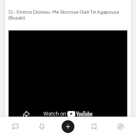
12- Stratos Dionisiu- Me Skotose Giati Tin Agapousa
(Buzuki)