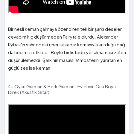
Bir nesli keman çalmaya özendiren tek bir şarkı deseler,
cevabım hiç düşünmeden Fairytale olurdu. Alexander
Rybak'ın sahnedeki enerjisi kadar kemanıyla kurduğu bağ
da hepimizi etkiledi. Böyle bir listede yer almaması zaten
düşünülemezdi. Şarkının masalsı atmosferini yaratan en
güçlü ses ise keman.
4- Öykü Gürman & Berk Gürman- Evlerinin Önü Boyalı
Direk (Akustik Gitar)