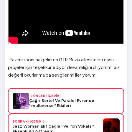
Yazımın sonuna gelirken GTR Müzik ailesine bu eşsiz
projeler için teşekkür ediyor devamlılığını diliyorum. Siz
değerli okurlarıma da sevgilerimi iletiyorum.
ÖNCEKİ İÇERİK
Çağrı Sertel Ve Paralel Evrende
''multıverse'' Etkileri
SONRAKİ İÇERİK
Jazz Woman Elif Çağlar Ve ''on Vokals''
Eksenli All A Dream