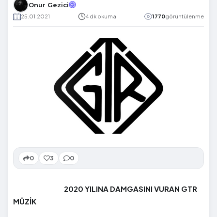
Onur Gezici
25.01.2021
4 dk okuma
1770
görüntülenme
0
3
0
2020 YILINA DAMGASINI VURAN GTR
MÜZİK