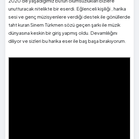
2020'de yaşadığımız bütün olumsuzlukları bizlere
unutturacak nitelikte bir eserdi. Eğlenceli kişiliği , harika
sesi ve genç müzisyenlere verdiği destek ile gönüllerde
taht kuran Sinem Türkmen sözü geçen şarkı ile müzik
dünyasına keskin bir giriş yapmış oldu. Devamlılığını
diliyor ve sizleri bu harika eser ile baş başa bırakıyorum.