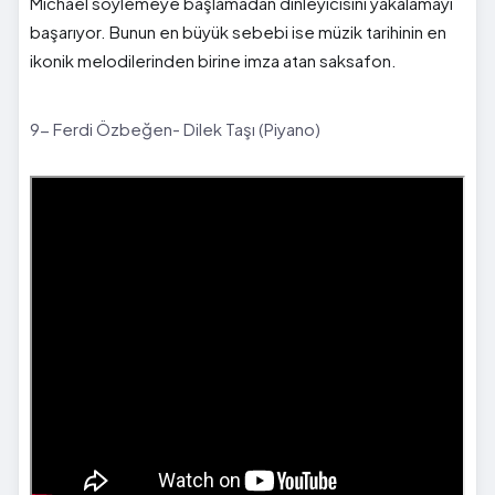
Michael söylemeye başlamadan dinleyicisini yakalamayı
başarıyor. Bunun en büyük sebebi ise müzik tarihinin en
ikonik melodilerinden birine imza atan saksafon.
9- Ferdi Özbeğen- Dilek Taşı (Piyano)