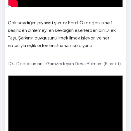
Çok sevdiğim piyanist şantör Ferdi Özbeğen'in naif
sesinden dinlemeyi en sevdiğim eserlerden biri Dilek
Taşı. Şarkının duygusunu ilmek ilmek işleyen ve her
notasıyla eşlik eden enstrüman ise piyano.
10- Dedublüman - Gamzedeyim Deva Bulmam (Klarnet)