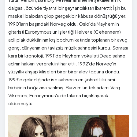
dalgası, özünde tiyatral bir şeytancılıktan ibaretti; İşin bu
maskeli balodan çıkıp gerçek bir kâbusa dönüştüğü yer,
1990'ların başındaki Norveç oldu. Oslo'da Mayhem'in
gitaristi Euronymous'un işlettiği Helvete (Cehennem)
adlı plak dükkânının loş bodrum katında toplanan bir avuç
genç, dünyanın en tavizsiz müzik sahnesini kurdu. Sonrası
kara bir kronoloji. 1991'de Mayhem vokalisti Dead sahne
adının hakkını vererek intihar etti. 1992'de Norveç'in
yüzyıllık ahşap kiliseleri birer birer alev topuna döndü.
1993'e gelindiğinde ise sahnenin en şöhretli iki ismi
birbirinin boğazına sarılmış; Burzum'un tek adamı Varg
Vikernes, Euronymous'u defalarca bıçaklayarak
öldürmüştü.