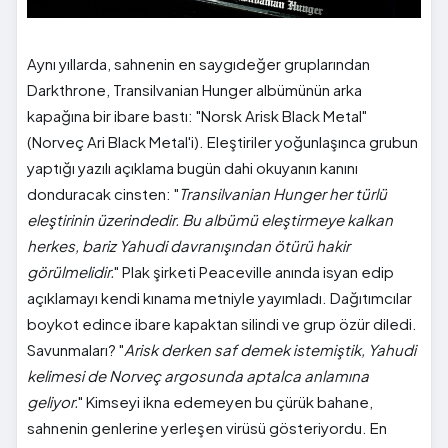
Aynı yıllarda, sahnenin en saygıdeğer gruplarından
Darkthrone, Transilvanian Hunger albümünün arka
kapağına bir ibare bastı: "Norsk Arisk Black Metal"
(Norveç Ari Black Metal'i). Eleştiriler yoğunlaşınca grubun
yaptığı yazılı açıklama bugün dahi okuyanın kanını
donduracak cinsten: "
Transilvanian Hunger her türlü
eleştirinin üzerindedir. Bu albümü eleştirmeye kalkan
herkes, bariz Yahudi davranışından ötürü hakir
görülmelidir.
" Plak şirketi Peaceville anında isyan edip
açıklamayı kendi kınama metniyle yayımladı. Dağıtımcılar
boykot edince ibare kapaktan silindi ve grup özür diledi.
Savunmaları? "
Arisk derken saf demek istemiştik, Yahudi
kelimesi de Norveç argosunda aptalca anlamına
geliyor.
" Kimseyi ikna edemeyen bu çürük bahane,
sahnenin genlerine yerleşen virüsü gösteriyordu. En