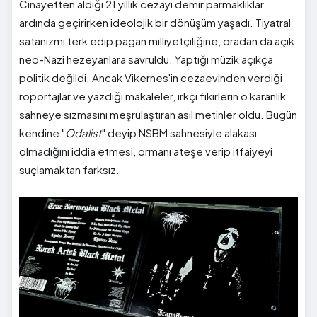
Cinayetten aldığı 21 yıllık cezayı demir parmaklıklar
ardında geçirirken ideolojik bir dönüşüm yaşadı. Tiyatral
satanizmi terk edip pagan milliyetçiliğine, oradan da açık
neo-Nazi hezeyanlara savruldu. Yaptığı müzik açıkça
politik değildi. Ancak Vikernes'in cezaevinden verdiği
röportajlar ve yazdığı makaleler, ırkçı fikirlerin o karanlık
sahneye sızmasını meşrulaştıran asıl metinler oldu. Bugün
kendine "
Odalist
" deyip NSBM sahnesiyle alakası
olmadığını iddia etmesi, ormanı ateşe verip itfaiyeyi
suçlamaktan farksız.