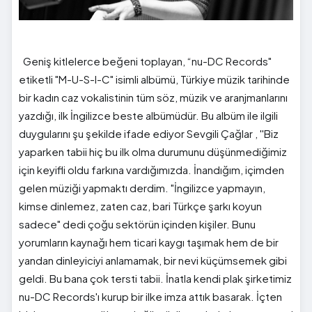
Geniş kitlelerce beğeni toplayan, “nu-DC Records"
etiketli "M-U-S-I-C" isimli albümü, Türkiye müzik tarihinde
bir kadın caz vokalistinin tüm söz, müzik ve aranjmanlarını
yazdığı, ilk İngilizce beste albümüdür. Bu albüm ile ilgili
duygularını şu şekilde ifade ediyor Sevgili Çağlar , ''Biz
yaparken tabii hiç bu ilk olma durumunu düşünmediğimiz
için keyifli oldu farkına vardığımızda. İnandığım, içimden
gelen müziği yapmaktı derdim. "İngilizce yapmayın,
kimse dinlemez, zaten caz, bari Türkçe şarkı koyun
sadece" dedi çoğu sektörün içinden kişiler. Bunu
yorumların kaynağı hem ticari kaygı taşımak hem de bir
yandan dinleyiciyi anlamamak, bir nevi küçümsemek gibi
geldi. Bu bana çok tersti tabii. İnatla kendi plak şirketimiz
nu-DC Records'ı kurup bir ilke imza attık basarak. İçten