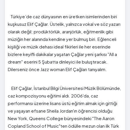
Türkiye’de caz dünyasının en üretken isimlerinden biri
kuşkusuz Elif Çağlar. Üstelik, yalnızca vokal ve söz yazarı
olarak değil; prodüktörlük, aranjörlük, eğitmenlik gibi
müziğin her alanında kendine yer bulmuş biri. Eğlenceli
kişiliği ve müzik dehası ideal fikirleri ile her eserinde
bizlere keyifli dakikalar yaşatan Çağlar yeni şarkısı ''All a
dream'' eserini 5 Şubatta dinleyici ile buluştıracak.
Dilerseniz önce Jazz woman Elif Çağları tanıyalım.
Elif Çağlar, İstanbul Bilgi Üniversitesi Müzik Bölümünde,
caz kompozisyonu eğitimi aldı. 2006'da, caz
performansı üzerine lisans üstü eğitim almak için gittiği
ve yaşayan efsane Sheila Jordan'ın öğrencisi olduğu
New York, Queens College bünyesindeki "The Aaron
Copland School of Music"ten ödülle mezun olan ilk Türk