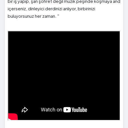
bir iş yapıp, şan şöhret değil müzik peşinde koşmaya and
içerseniz, dinleyici derdinizi anlıyor, birbirinizi
buluyorsunuz her zaman. ''