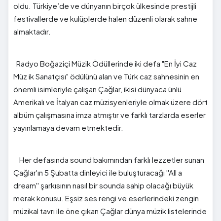
oldu. Türkiye’de ve dünyanın birçok ülkesinde prestijli
festivallerde ve kulüplerde halen düzenli olarak sahne
almaktadır.
Radyo Boğaziçi Müzik Ödüllerinde iki defa "En İyi Caz
Müz ik Sanatçısı" ödülünü alan ve Türk caz sahnesinin en
önemli isimleriyle çalışan Çağlar, ikisi dünyaca ünlü
Amerikalı ve İtalyan caz müzisyenleriyle olmak üzere dört
albüm çalışmasına imza atmıştır ve farklı tarzlarda eserler
yayınlamaya devam etmektedir.
Her defasında sound bakımından farklı lezzetler sunan
Çağlar'ın 5 Şubatta dinleyici ile buluşturacağı ''All a
dream'' şarkısının nasıl bir sounda sahip olacağı büyük
merak konusu. Eşsiz ses rengi ve eserlerindeki zengin
müzikal tavrı ile öne çıkan Çağlar dünya müzik listelerinde