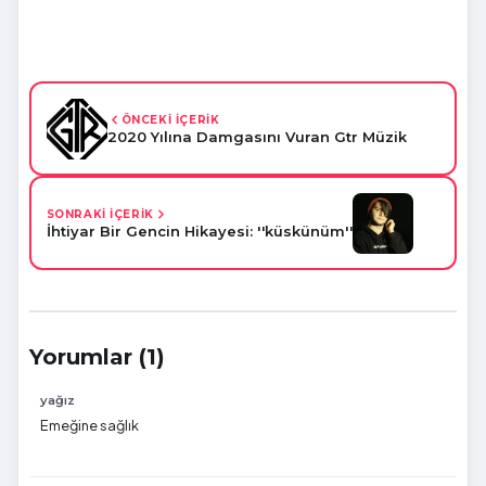
ÖNCEKİ İÇERİK
2020 Yılına Damgasını Vuran Gtr Müzik
SONRAKİ İÇERİK
İhtiyar Bir Gencin Hikayesi: ''küskünüm''
Yorumlar (1)
yağız
Emeğine sağlık