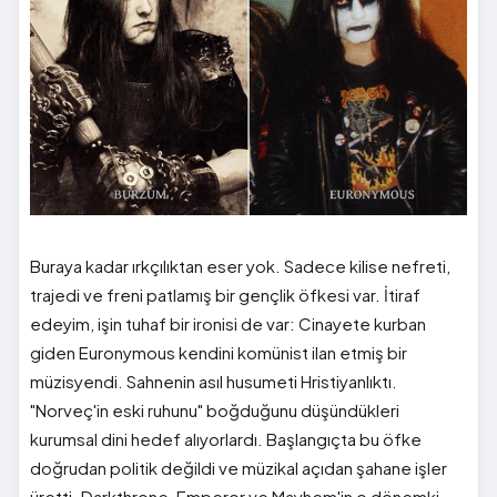
Buraya kadar ırkçılıktan eser yok. Sadece kilise nefreti,
trajedi ve freni patlamış bir gençlik öfkesi var. İtiraf
edeyim, işin tuhaf bir ironisi de var: Cinayete kurban
giden Euronymous kendini komünist ilan etmiş bir
müzisyendi. Sahnenin asıl husumeti Hristiyanlıktı.
"Norveç'in eski ruhunu" boğduğunu düşündükleri
kurumsal dini hedef alıyorlardı. Başlangıçta bu öfke
doğrudan politik değildi ve müzikal açıdan şahane işler
üretti. Darkthrone, Emperor ve Mayhem'in o dönemki