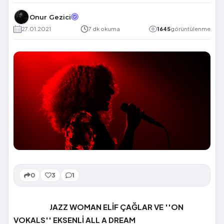
Onur Gezici
27.01.2021
7 dk okuma
1645
görüntülenme
0
3
1
JAZZ WOMAN ELİF ÇAĞLAR VE ''ON
VOKALS'' EKSENLİ ALL A DREAM