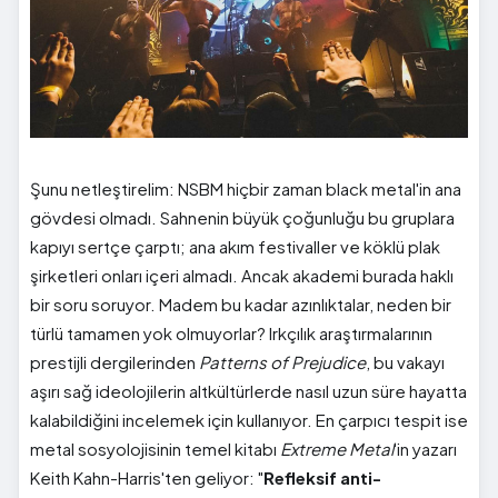
Şunu netleştirelim: NSBM hiçbir zaman black metal'in ana
gövdesi olmadı. Sahnenin büyük çoğunluğu bu gruplara
kapıyı sertçe çarptı; ana akım festivaller ve köklü plak
şirketleri onları içeri almadı. Ancak akademi burada haklı
bir soru soruyor. Madem bu kadar azınlıktalar, neden bir
türlü tamamen yok olmuyorlar? Irkçılık araştırmalarının
prestijli dergilerinden
Patterns of Prejudice
, bu vakayı
aşırı sağ ideolojilerin altkültürlerde nasıl uzun süre hayatta
kalabildiğini incelemek için kullanıyor. En çarpıcı tespit ise
metal sosyolojisinin temel kitabı
Extreme Metal
'in yazarı
Keith Kahn-Harris'ten geliyor: "
Refleksif anti-