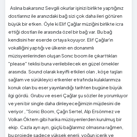
Aslına bakarsınız Sevgili okurlar işinizi birlikte yaptığınız
dostlarınız ile aranızdaki bağ sizi çok daha ileri götüren
büyük bir etken. Öyle ki Elif Çağlar müziğini birlikte icra
ettiği dostları ile arasında özel bir bağ var. Bu bağ
kendisini her eserde ortaya koyuyor. Elif Çağlar'ın
vokalliğini yaptığı ve ülkenin en donanımlı
müzisyenlerinden oluşan Sonıc boom ile çıkarttıkları
''please'' teklisi buna verilebilecek en güzel örnekler
arasında. Sound olarak keyifli etkileri olan , köşe taşları
sağlam ve sürükleyici etkenler etrafında kulaklarımıza
konuk olan bu eser yayınlandığı tarihten bugüne büyük
ilgi gördü. Grubu ve eseri Çağlar şu sözler ile yorumluyor
ve yeni bir single daha dinleyeceğimizin müjdesini de
veriyor , ''Sonic Boom, Çağrı Sertel, Alp Ersönmez ve
Volkan Öktem gibi harika müzisyenlerden kurulmuş bir
ekip. Cazla ayrı ayrı, güçlü bağlarımız olmasına rağmen,
bu projede sadece yüksek enerji, yoğun içerik ve