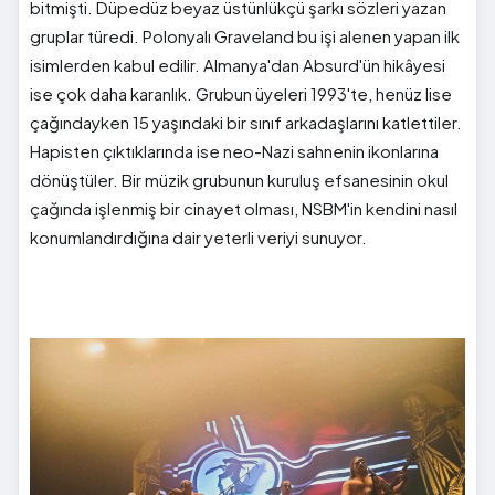
bitmişti. Düpedüz beyaz üstünlükçü şarkı sözleri yazan
gruplar türedi. Polonyalı Graveland bu işi alenen yapan ilk
isimlerden kabul edilir. Almanya'dan Absurd'ün hikâyesi
ise çok daha karanlık. Grubun üyeleri 1993'te, henüz lise
çağındayken 15 yaşındaki bir sınıf arkadaşlarını katlettiler.
Hapisten çıktıklarında ise neo-Nazi sahnenin ikonlarına
dönüştüler. Bir müzik grubunun kuruluş efsanesinin okul
çağında işlenmiş bir cinayet olması, NSBM'in kendini nasıl
konumlandırdığına dair yeterli veriyi sunuyor.