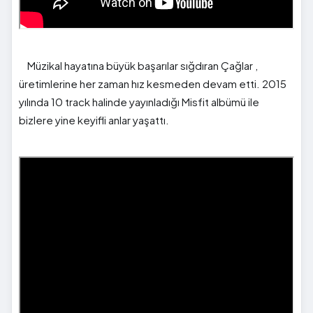
Müzikal hayatına büyük başarılar sığdıran Çağlar ,
üretimlerine her zaman hız kesmeden devam etti. 2015
yılında 10 track halinde yayınladığı Misfit albümü ile
bizlere yine keyifli anlar yaşattı.