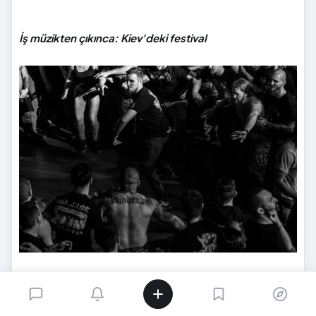
İş müzikten çıkınca: Kiev'deki festival
"Marjinal bir müzik sahnesinin marjinal fikirleri, ne zararı
olabilir?" diyenler için hikâyenin günümüze uzanan pratik