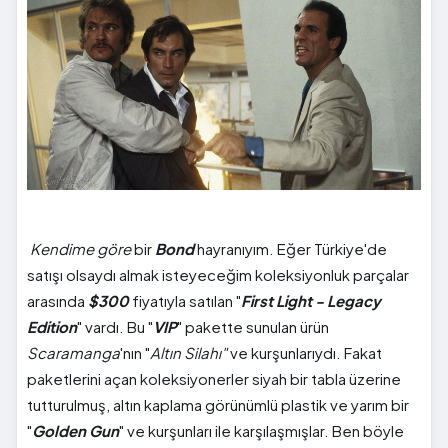
Kendime göre
bir
Bond
hayranıyım. Eğer Türkiye'de
satışı olsaydı almak isteyeceğim koleksiyonluk parçalar
arasında
$300
fiyatıyla satılan "
First Light - Legacy
Edition
" vardı. Bu "
VIP
" pakette sunulan ürün
Scaramanga
'nın "
Altın Silahı"
ve kurşunlarıydı. Fakat
paketlerini açan koleksiyonerler siyah bir tabla üzerine
tutturulmuş, altın kaplama görünümlü plastik ve yarım bir
"
Golden Gun
" ve kurşunları ile karşılaşmışlar. Ben böyle