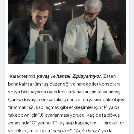
Karakterimiz
yavaş
ve
hantal
.
Zıplayamıyor
. Zaten
bana kalırsa tüm tuş düzeneği ve hareketler konsollara
ve/ya bilgisayarda oyun kolu kullananlar için tasarlanmış.
Çünkü dövüşün en can alıcı yerinde, en yakınındaki objeyi
fırlatmak "
G
", kapı açmak gibi etkileşimler için "
F
" ya da
takedown için "
X
" ayarlanması yorucu. Kaç defa dövüş
esnasında "G" yerine "F" tuşlayıp kapı açtım... Hareketler
ve etkileşimler fazla "
scripted
". "
Açık dünya
" ya da