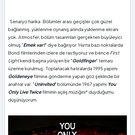
Senaryo harika. Bölümler arası geçişler çok güzel
bağlanmış, yüklenme oynanış anında yüklenme ekranı
yok. Atmosfer, bölüm tasarımları gerçekten büyüleyici
olmuş "
Emek var!
" diye bağırıyor. Hatta bazı noktalarda
Bond filmlerinden izlere de rastlıyoruz ve bence
First
Light
kendi başına yürüyen bir "
Goldfinger
" teması
üzerine kurulmuş. Toplanacak hatıralarda 1995 yapımı
Goldeneye
filmine gönderme yapan göz şeklinde bir
anahtar var. "
Uninvited
" bölümünde 1967 yapımı
You
Only Live Twice
filminin açılış müziğini* duyduğumu
düşünüyorum.