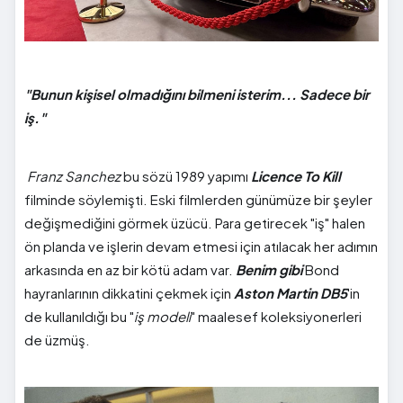
"Bunun kişisel olmadığını bilmeni isterim... Sadece bir
iş."
Franz Sanchez
bu sözü 1989 yapımı
Licence To Kill
filminde söylemişti. Eski filmlerden günümüze bir şeyler
değişmediğini görmek üzücü. Para getirecek "iş" halen
ön planda ve işlerin devam etmesi için atılacak her adımın
arkasında en az bir kötü adam var.
Benim gibi
Bond
hayranlarının dikkatini çekmek için
Aston Martin DB5
'in
de kullanıldığı bu "
iş modeli
" maalesef koleksiyonerleri
de üzmüş.