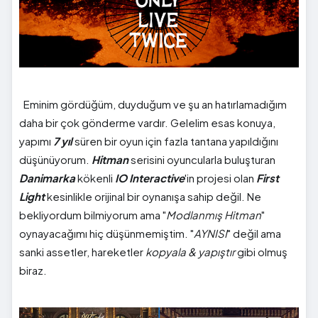
Eminim gördüğüm, duyduğum ve şu an hatırlamadığım
daha bir çok gönderme vardır. Gelelim esas konuya,
yapımı
7 yıl
süren bir oyun için fazla tantana yapıldığını
düşünüyorum.
Hitman
serisini oyuncularla buluşturan
Danimarka
kökenli
IO Interactive
'in projesi olan
First
Light
kesinlikle orijinal bir oynanışa sahip değil. Ne
bekliyordum bilmiyorum ama "
Modlanmış Hitman
"
oynayacağımı hiç düşünmemiştim. "
AYNISI
" değil ama
sanki assetler, hareketler
kopyala & yapıştır
gibi olmuş
biraz.