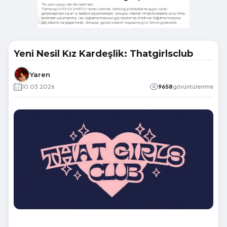
Yeni Nesil Kız Kardeşlik: Thatgirlsclub
Yaren
10.03.2026
9658
görüntülenme