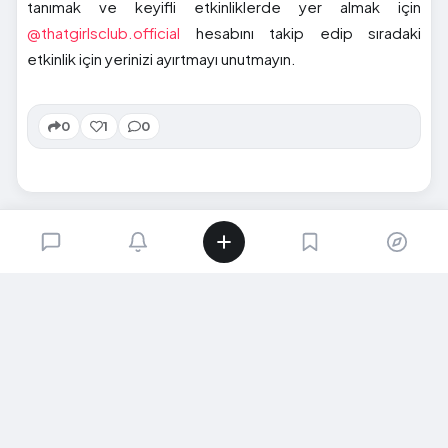
tanımak ve keyifli etkinliklerde yer almak için
@thatgirlsclub.official
hesabını takip edip sıradaki
etkinlik için yerinizi ayırtmayı unutmayın.
0
1
0
SIRADAKI İÇERIK