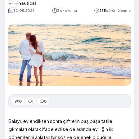
nautical
30.05.2022
3 dk okuma
975
görüntülenme
0
1
0
Balayı, evlendikten sonra çiftlerin baş başa tatile
çıkmaları olarak ifade edilse de aslında evliliğin ilk
dönemlerini anlatan bir söz ve gelenek olduğunu