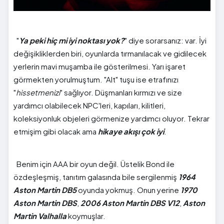
"
Ya peki hiç mi iyi noktası yok?
" diye sorarsanız: var. İyi
değişikliklerden biri, oyunlarda tırmanılacak ve gidilecek
yerlerin mavi muşamba ile gösterilmesi. Yarı işaret
görmekten yorulmuştum. "Alt" tuşu ise etrafınızı
"
hissetmenizi
" sağlıyor. Düşmanları kırmızı ve size
yardımcı olabilecek NPC'leri, kapıları, kilitleri,
koleksiyonluk objeleri görmenize yardımcı oluyor. Tekrar
etmişim gibi olacak ama
hikaye akışı çok iyi
.
Benim için AAA bir oyun değil. Üstelik Bond ile
özdeşleşmiş, tanıtım galasında bile sergilenmiş
1964
Aston Martin DB5
oyunda yokmuş. Onun yerine
1970
Aston Martin DBS
,
2006 Aston Martin DBS V12
,
Aston
Martin Valhalla
koymuşlar.