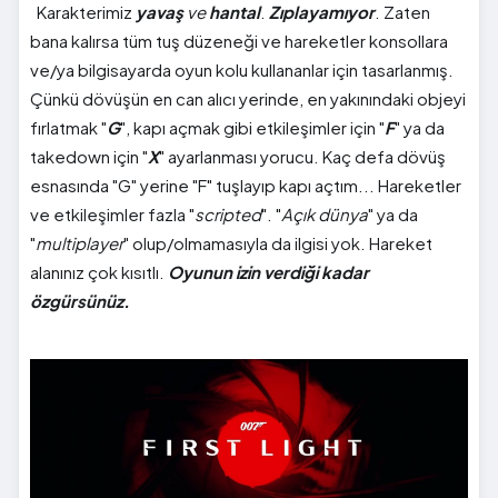
Karakterimiz
yavaş
ve
hantal
.
Zıplayamıyor
. Zaten
bana kalırsa tüm tuş düzeneği ve hareketler konsollara
ve/ya bilgisayarda oyun kolu kullananlar için tasarlanmış.
Çünkü dövüşün en can alıcı yerinde, en yakınındaki objeyi
fırlatmak "
G
", kapı açmak gibi etkileşimler için "
F
" ya da
takedown için "
X
" ayarlanması yorucu. Kaç defa dövüş
esnasında "G" yerine "F" tuşlayıp kapı açtım... Hareketler
ve etkileşimler fazla "
scripted
". "
Açık dünya
" ya da
"
multiplayer
" olup/olmamasıyla da ilgisi yok. Hareket
alanınız çok kısıtlı.
Oyunun izin verdiği kadar
özgürsünüz.