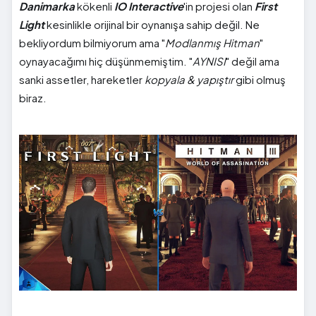
Danimarka
kökenli
IO Interactive
'in projesi olan
First
Light
kesinlikle orijinal bir oynanışa sahip değil. Ne
bekliyordum bilmiyorum ama "
Modlanmış Hitman
"
oynayacağımı hiç düşünmemiştim. "
AYNISI
" değil ama
sanki assetler, hareketler
kopyala & yapıştır
gibi olmuş
biraz.