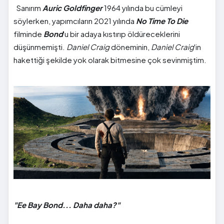
Sanırım
Auric Goldfinger
1964 yılında bu cümleyi
söylerken, yapımcıların 2021 yılında
No Time To Die
filminde
Bond
'u bir adaya kıstırıp öldüreceklerini
düşünmemişti.
Daniel Craig
döneminin,
Daniel Craig
'in
hakettiği şekilde yok olarak bitmesine çok sevinmiştim.
"Ee Bay Bond... Daha daha?"