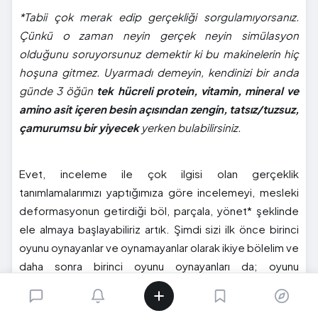
*Tabii çok merak edip gerçekliği sorgulamıyorsanız.
Çünkü o zaman neyin gerçek neyin simülasyon
olduğunu soruyorsunuz demektir ki bu makinelerin hiç
hoşuna gitmez. Uyarmadı demeyin, kendinizi bir anda
günde 3 öğün
tek hücreli protein, vitamin, mineral ve
amino asit içeren besin açısından zengin, tatsız/tuzsuz,
çamurumsu bir yiyecek
yerken bulabilirsiniz.
Evet, inceleme ile çok ilgisi olan gerçeklik
tanımlamalarımızı yaptığımıza göre incelemeyi, mesleki
deformasyonun getirdiği böl, parçala, yönet* şeklinde
ele almaya başlayabiliriz artık. Şimdi sizi ilk önce birinci
oyunu oynayanlar ve oynamayanlar olarak ikiye bölelim ve
daha sonra birinci oyunu oynayanları da; oyunu
beğenenler ve (her ne kadar kalbimi kırıyor olsa da)
oyunu beğenmeyenler olarak tekrar ikiye ayırıp