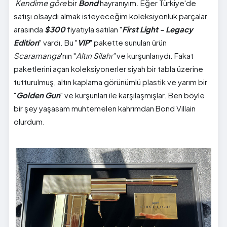
Kendime göre
bir
Bond
hayranıyım. Eğer Türkiye'de
satışı olsaydı almak isteyeceğim koleksiyonluk parçalar
arasında
$300
fiyatıyla satılan "
First Light - Legacy
Edition
" vardı. Bu "
VIP
" pakette sunulan ürün
Scaramanga
'nın "
Altın Silahı"
ve kurşunlarıydı. Fakat
paketlerini açan koleksiyonerler siyah bir tabla üzerine
tutturulmuş, altın kaplama görünümlü plastik ve yarım bir
"
Golden Gun
" ve kurşunları ile karşılaşmışlar. Ben böyle
bir şey yaşasam muhtemelen kahrımdan Bond Villain
olurdum.