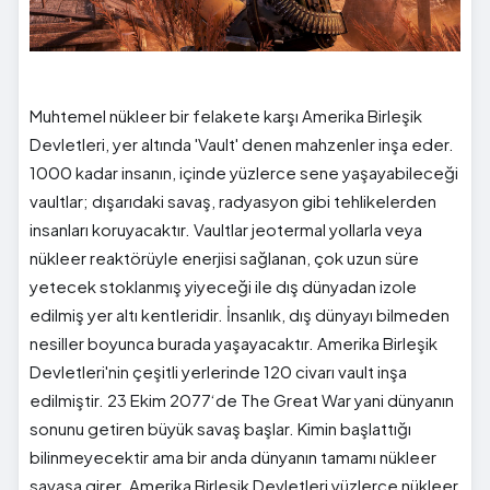
Muhtemel nükleer bir felakete karşı Amerika Birleşik
Devletleri, yer altında 'Vault' denen mahzenler inşa eder.
1000 kadar insanın, içinde yüzlerce sene yaşayabileceği
vaultlar; dışarıdaki savaş, radyasyon gibi tehlikelerden
insanları koruyacaktır. Vaultlar jeotermal yollarla veya
nükleer reaktörüyle enerjisi sağlanan, çok uzun süre
yetecek stoklanmış yiyeceği ile dış dünyadan izole
edilmiş yer altı kentleridir. İnsanlık, dış dünyayı bilmeden
nesiller boyunca burada yaşayacaktır. Amerika Birleşik
Devletleri'nin çeşitli yerlerinde 120 civarı vault inşa
edilmiştir. 23 Ekim 2077‘de The Great War yani dünyanın
sonunu getiren büyük savaş başlar. Kimin başlattığı
bilinmeyecektir ama bir anda dünyanın tamamı nükleer
savaşa girer. Amerika Birleşik Devletleri yüzlerce nükleer