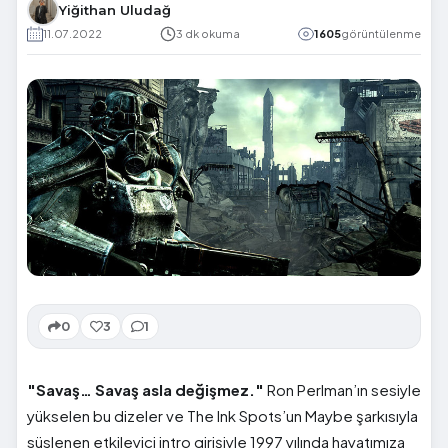
Yiğithan Uludağ
11.07.2022
3 dk okuma
1605
görüntülenme
0
3
1
"Savaş… Savaş asla değişmez."
Ron Perlman’ın sesiyle
yükselen bu dizeler ve The Ink Spots’un Maybe şarkısıyla
süslenen etkileyici intro girişiyle 1997 yılında hayatımıza