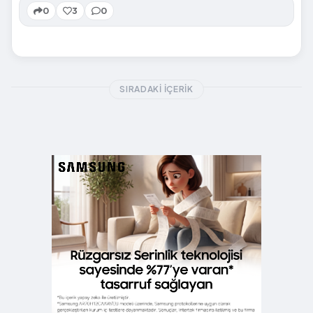
0
3
0
SIRADAKI İÇERIK