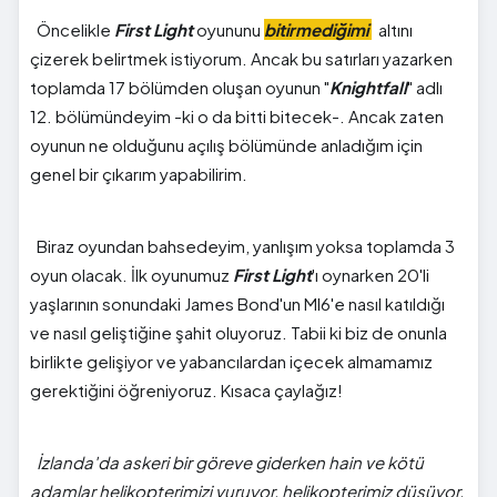
Öncelikle
First Light
oyununu
bitirmediğimi
altını
çizerek belirtmek istiyorum. Ancak bu satırları yazarken
toplamda 17 bölümden oluşan oyunun "
Knightfall
" adlı
12. bölümündeyim -ki o da bitti bitecek-. Ancak zaten
oyunun ne olduğunu açılış bölümünde anladığım için
genel bir çıkarım yapabilirim.
Biraz oyundan bahsedeyim, yanlışım yoksa toplamda 3
oyun olacak. İlk oyunumuz
First Light
'ı oynarken 20'li
yaşlarının sonundaki James Bond'un MI6'e nasıl katıldığı
ve nasıl geliştiğine şahit oluyoruz. Tabii ki biz de onunla
birlikte gelişiyor ve yabancılardan içecek almamamız
gerektiğini öğreniyoruz. Kısaca çaylağız!
İzlanda'da askeri bir göreve giderken hain ve kötü
adamlar helikopterimizi vuruyor, helikopterimiz düşüyor.