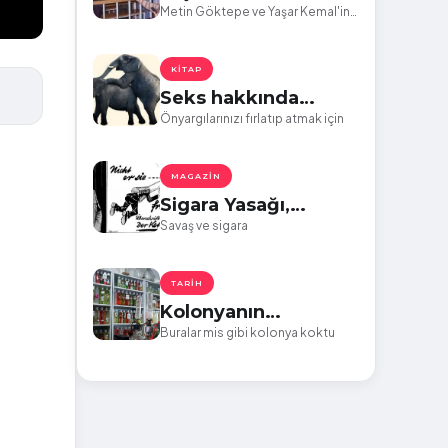
Okuyun, Cümle
Metin Göktepe ve Yaşar Kemal'in
anısına...
Kötülükten Arının
KITAP
Seks hakkında
bilmek isteğiniz her
Önyargılarınızı fırlatıp atmak için
şey
MAGAZIN
Sigara Yasağı,
Faşizm ve Hitler
Savaş ve sigara
TARIH
Kolonyanın
muhteşem dönüşü:
Buralar mis gibi kolonya koktu
Rebul ve Eyüp Sabri