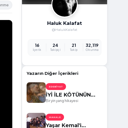
lenme
Haluk Kalafat
@HalukKalafat
16
24
21
32,119
İçerik
Takipçi
Takip
Okunma
Yazarın Diğer İçerikleri
EDEBIYAT
İYİ İLE KÖTÜNÜN
YÜZÜ
Bir yin yang hikayesi
MAKALE
Yaşar Kemal'i