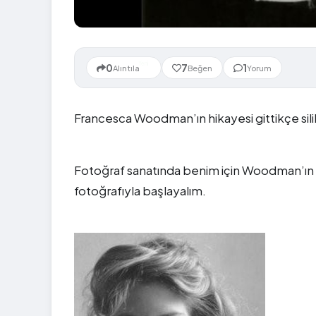
Yeni
0
7
1
Alıntıla
Beğen
Yorum
Francesca Woodman’ın hikayesi gittikçe silik
Fotoğraf sanatında benim için Woodman’ın y
fotoğrafıyla başlayalım.