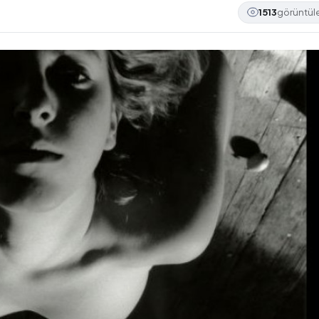
1513
görüntü