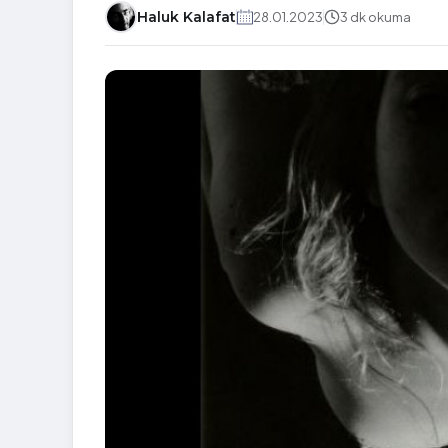
Haluk Kalafat
28.01.2023
3 dk okuma