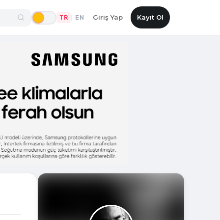
Giriş Yap
Kayıt Ol
TR
EN
|