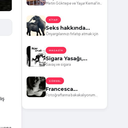
Okuyun, Cümle
Metin Göktepe ve Yaşar Kemal'in
anısına...
Kötülükten Arının
KITAP
Seks hakkında
bilmek isteğiniz her
Önyargılarınızı fırlatıp atmak için
şey
MAGAZIN
Sigara Yasağı,
Faşizm ve Hitler
Savaş ve sigara
GÖRSEL
Francesca
Woodman:
Fotoğraflarına bakakalıyorum...
ış
Silikleştikçe
netleşen bir imge
u yana