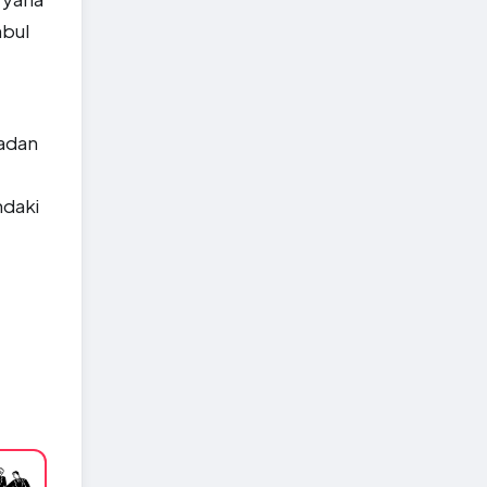
nbul
radan
ndaki