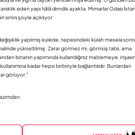
anıklık eden yapı hâlâ dimdik ayakta. Mimarlar Odası İsta
ırrını şöyle açıklıyor:
̧ok değişiklik yapılmış kulede, tepesindeki külah mesela son
halinde yükseltilmiş. Zarar görmez mi, görmüş tabii, ama
̧iminden binanın yapımında kullandığınız malzemeye, inşası
kullanımına kadar hepsi birbiriyle bağlantılıdır. Bunlardan
r görüyor."
yazımdan.