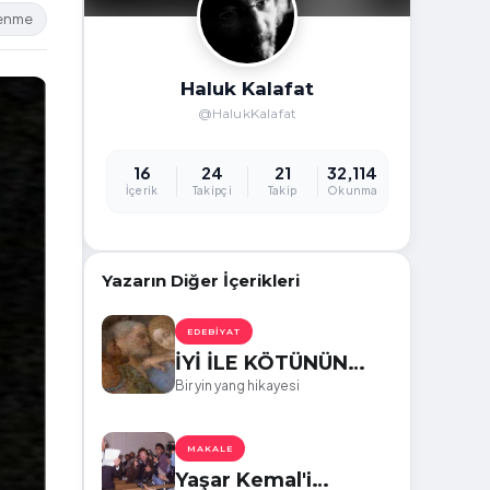
lenme
Haluk Kalafat
@HalukKalafat
16
24
21
32,114
İçerik
Takipçi
Takip
Okunma
Yazarın Diğer İçerikleri
EDEBIYAT
İYİ İLE KÖTÜNÜN
YÜZÜ
Bir yin yang hikayesi
MAKALE
Yaşar Kemal'i