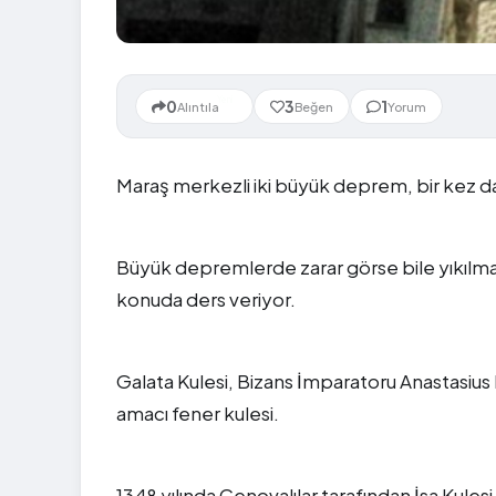
Yeni
0
3
1
Alıntıla
Beğen
Yorum
Maraş merkezli iki büyük deprem, bir kez da
Büyük depremlerde zarar görse bile yıkılmaya
konuda ders veriyor.
Galata Kulesi, Bizans İmparatoru Anastasius Dil
amacı fener kulesi.
1348 yılında Cenovalılar tarafından İsa Kulesi