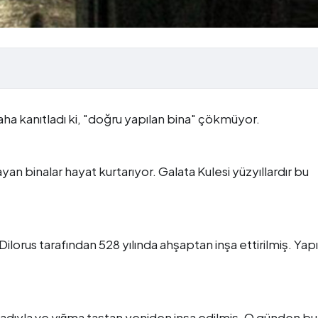
ha kanıtladı ki, "doğru yapılan bina" çökmüyor.
n binalar hayat kurtarıyor. Galata Kulesi yüzyıllardır bu
orus tarafından 528 yılında ahşaptan inşa ettirilmiş. Yapıl
 adıyla ve yığma taştan yeniden inşa edilmiş. O günden b