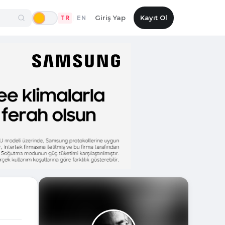
Giriş Yap
Kayıt Ol
TR
EN
|