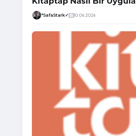
Kitaptap Nasıl Bir Uygul
*SafaStark✓
10.06.2026