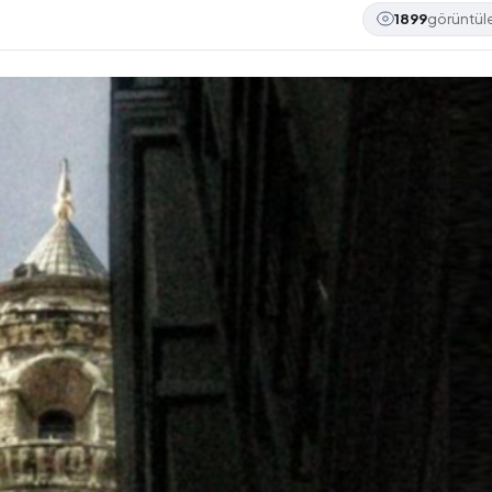
1899
görüntü