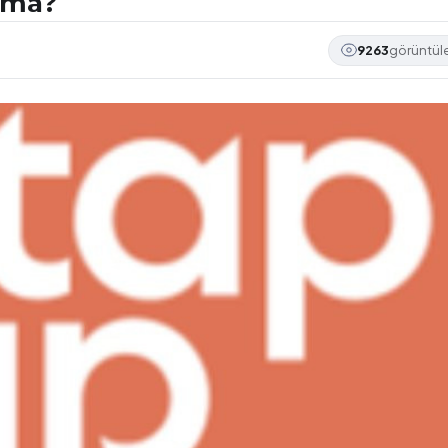
ama?
9263
görüntü