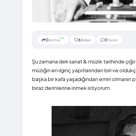
Yeni
0
6
0
Alıntıla
Beğen
Yorum
Şu zamana dek sanat & müzik tarihinde çığ
müziğin en ilginç yapıtlarından biri ve oldu
başka bir kafa yaşadığından emin olmanın p
biraz derinlerine inmek istiyorum.