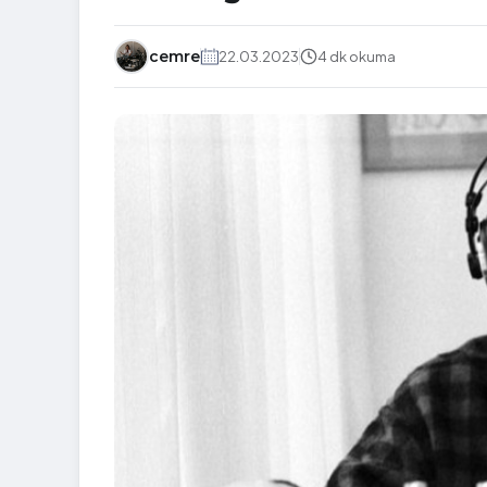
cemre
22.03.2023
4 dk okuma