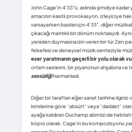
John Cage'in 4'33"ü, aslında şimdiye kadar ya
amacının kasıtlı provokasyon, izleyiciye ha
varsayarken bazıları için 4’33", diğer müzikal
çıkacağı mantıklı bir dönüm noktasıydı. Aynı 
yeniden duymasına izin veren bir tür Zen pe
felsefesi ve deneysel müzik senteziyle müzik
eser yaratmanın geçerli bir yolu olarak v
ortam seslerini, bir piyanonun ahşabına ve te
sessizliği
harmanladı.
Diğer bir taraftan eğer sanat tarihine ilgini
kimilerine göre “absürt” veya “dadaist” olarak
ayağa kaldıran Duchamp abimizi de hatırlatm
köprü olarak, Cage’in bu kompozisyonu yara
ressam Rauschenberg var diyebiliriz. Cage R