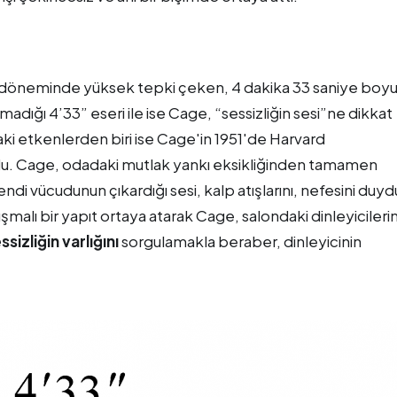
ve döneminde yüksek tepki çeken, 4 dakika 33 saniye boy
madığı 4’33” eseri ile ise Cage, “sessizliğin sesi”ne dikkat
ki etkenlerden biri ise Cage'in 1951'de Harvard
oldu. Cage, odadaki mutlak yankı eksikliğinden tamamen
ndi vücudunun çıkardığı sesi, kalp atışlarını, nefesini duyd
şmalı bir yapıt ortaya atarak Cage, salondaki dinleyicileri
sizliğin varlığını
sorgulamakla beraber, dinleyicinin