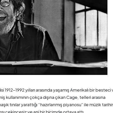
i 1912-1992 yılları arasında yaşamış Amerikalı bir besteci 
miş kullanımının çokça dışına çıkan Cage, telleri arasına
şık tınılar yarattığı “hazırlanmış piyanosu” ile müzik tarih
şı çekincesiz ve ani bir biçimde ortaya attı.