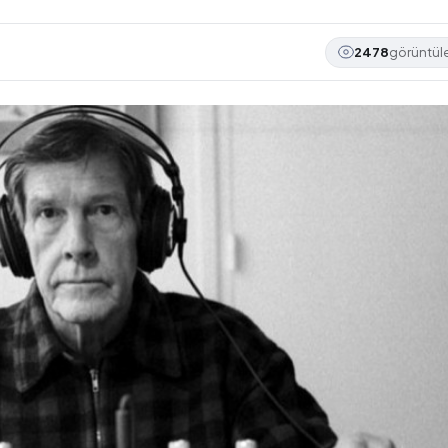
2478
görüntü