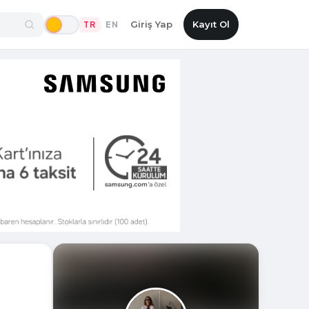
Giriş Yap
Kayıt Ol
TR
EN
|