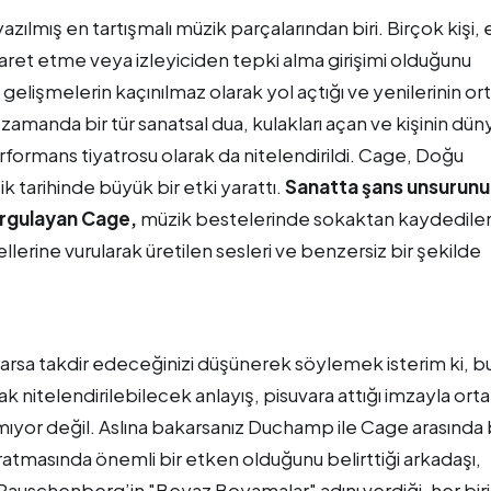
zılmış en tartışmalı müzik parçalarından biri. Birçok kişi, 
karet etme veya izleyiciden tepki alma girişimi olduğunu
 gelişmelerin kaçınılmaz olarak yol açtığı ve yenilerinin or
zamanda bir tür sanatsal dua, kulakları açan ve kişinin dün
rformans tiyatrosu olarak da nitelendirildi. Cage, Doğu
 tarihinde büyük bir etki yarattı.
Sanatta şans unsurunu 
urgulayan Cage,
müzik bestelerinde sokaktan kaydedile
llerine vurularak üretilen sesleri ve benzersiz bir şekilde
z varsa takdir edeceğinizi düşünerek söylemek isterim ki, b
 nitelendirilebilecek anlayış, pisuvara attığı imzayla ortal
ıyor değil. Aslına bakarsanız Duchamp ile Cage arasında 
tmasında önemli bir etken olduğunu belirttiği arkadaşı,
auschenberg’in "Beyaz Boyamalar" adını verdiği, her biri 