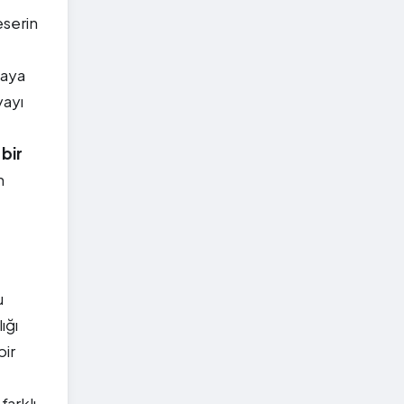
eserin
taya
yayı
bir
n
u
ığı
bir
farklı