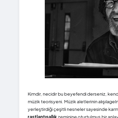
Kimdir, necidir bu beyefendi derseniz, kendis
müzik teorisyeni. Müzik aletlerinin alışılagel
yerleştirdiği çeşitli nesneler sayesinde karma
rastlantısallık
zeminine oturtulmuş bir anlayı