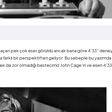
ır açan pek çok eser görüldü ancak bana göre 4’33” dene
kça farklı bir perspektiften geliyor. Bu sebeple bu yazımd
ek de zor olmadığı bestecimiz John Cage’in ve eseri 4’3