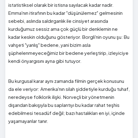
istatistiksel olarak bir istisna sayılacak kadar nadir.
Emma'nın itirafının bu kadar "düşünülemez" gelmesinin
sebebi, aslında saldırganlık ile cinsiyet arasında
kurduğumuz sessiz ama çok güçlü bir denklemin ne
kadar keskin olduğunu gösteriyor. Borgli'nin oyunu şu: Bu
vahşeti "yanlış" bedene, yani bizim asla
şüphelenmeyeceğimiz bir bedene yerleştirip, izleyiciye
kendi önyargısını ayna gibi tutuyor.
Bu kurgusal karar aynı zamanda filmin gerçek konusunu
da ele veriyor: Amerika'nın silah şiddetiyle kurduğu tuhaf,
neredeyse folklorik ilişki. Norveçli bir yönetmenin
dışarıdan bakışıyla bu saplantıyı bu kadar rahat teşhis
edebilmesi tesadüf değil; bazı hastalıkları en iyi, içinde
yaşamayanlar tanır.