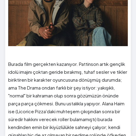
Burada film gerçekten kazanıyor. Pattinson artık gençlik
idolü imajını çoktan geride bırakmış, tuhaf sesler ve tikler
biriktiren bir karakter oyuncusuna dönüşmüş durumda;
ama The Drama ondan farklı bir şey istiyor: yakışıklı,
"normal" bir kahraman olup sonra gözümüzün önünde
parça parça çökmesi. Bunu ustalıkla yapıyor. Alana Haim
ise (Licorice Pizza'daki muhteşem çıkışından sonra bir
süredir hakkını verecek roller bulamamıştı) burada
kendinden emin bir ikiyüzlülükle sahneyi çalıyor; kendi
günahları hiç de az olmayan bir nedime rolünde öfkeden