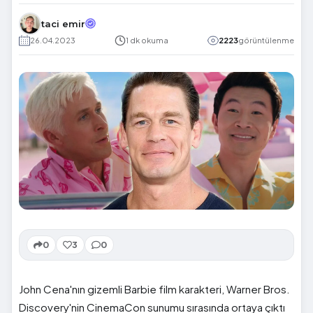
taci emir
26.04.2023
1 dk okuma
2223
görüntülenme
0
3
0
John Cena'nın gizemli Barbie film karakteri, Warner Bros.
Discovery'nin CinemaCon sunumu sırasında ortaya çıktı