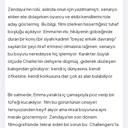
Zendaya'nın rolü, aslında onun için yazılmamıştı; senaryo
elden ele dolaşırken oyuncu ve ekibi kendilerini role
aday göstermiş. Bu bilgi, filmi izlerken hissettiğiniz tuhaf
boşluğu açıklıyor: Emma'nın ırkı, hikâyenin göbeğinde
duran bir konu (bir siyahi kadının "beyaz erkek davranışı"
sayılan bir şeyi itiraf etmesi) olmasına rağmen, senaryo
bu boyutu neredeyse hiç işlemiyor. Karakter, büyük
ölçüde Charlie'nin dehşete düşmüş, giderek düzleşen
bakışından görülüyor; kendi iç dünyasına, kendi
öfkesine, kendi korkusuna dair çok az alan bulabiliyor.
Bir sahnede, Emma yatakta iç çamaşırıyla poz verip bir
tüfeği kucaklıyor; film bu görüntünün cinsiyet
tersyüzünden keyif alıyor ama ırksal boyutuna aynı
merakı göstermiyor. Zendaya'nın son dönem
filmografisinde tekrar eden bir sorun bu: Challengers'ta