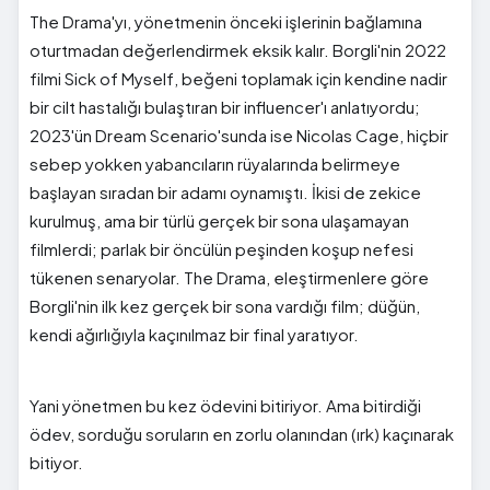
The Drama'yı, yönetmenin önceki işlerinin bağlamına
oturtmadan değerlendirmek eksik kalır. Borgli'nin 2022
filmi Sick of Myself, beğeni toplamak için kendine nadir
bir cilt hastalığı bulaştıran bir influencer'ı anlatıyordu;
2023'ün Dream Scenario'sunda ise Nicolas Cage, hiçbir
sebep yokken yabancıların rüyalarında belirmeye
başlayan sıradan bir adamı oynamıştı. İkisi de zekice
kurulmuş, ama bir türlü gerçek bir sona ulaşamayan
filmlerdi; parlak bir öncülün peşinden koşup nefesi
tükenen senaryolar. The Drama, eleştirmenlere göre
Borgli'nin ilk kez gerçek bir sona vardığı film; düğün,
kendi ağırlığıyla kaçınılmaz bir final yaratıyor.
Yani yönetmen bu kez ödevini bitiriyor. Ama bitirdiği
ödev, sorduğu soruların en zorlu olanından (ırk) kaçınarak
bitiyor.