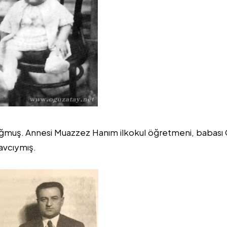
oğmuş. Annesi Muazzez Hanım ilkokul öğretmeni, babası
avcıymış.