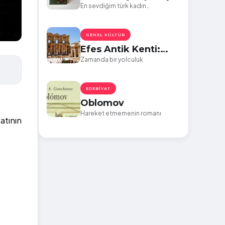
En sevdiğim türk kadın
yazarlardan Zeynep Kaçar’ın
Kabuk kitabı incelemesi
GENEL KÜLTÜR
Efes Antik Kenti:
Zamanda Bir
Zamanda bir yolculuk
Yolculuk
EDEBIYAT
Oblomov
Hareket etmemenin romanı
atının