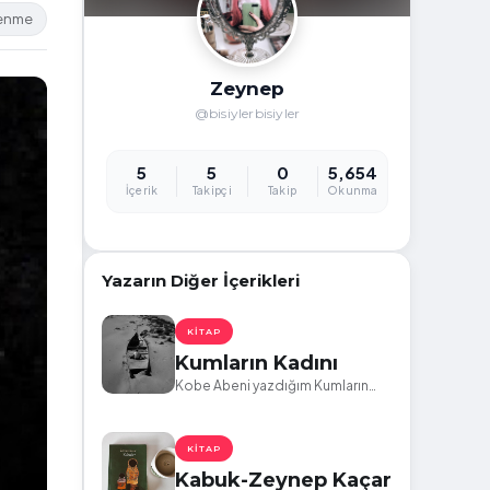
lenme
Zeynep
@bisiylerbisiyler
5
5
0
5,654
İçerik
Takipçi
Takip
Okunma
Yazarın Diğer İçerikleri
KITAP
Kumların Kadını
Kobe Abeni yazdığım Kumların
Kadını kitabından alıntılar
KITAP
Kabuk-Zeynep Kaçar