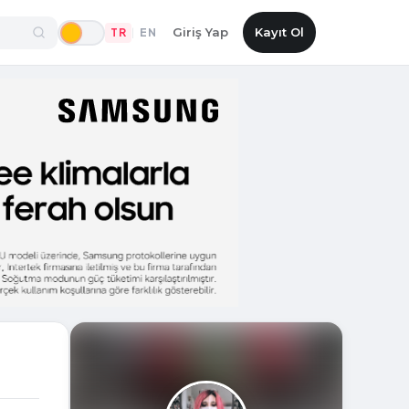
Giriş Yap
Kayıt Ol
TR
EN
|