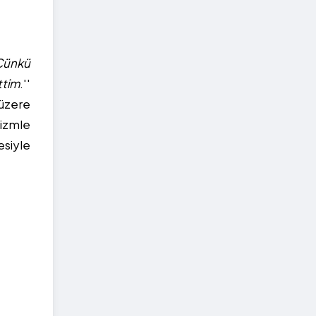
Çünkü
ttim
.''
 üzere
sizmle
esiyle