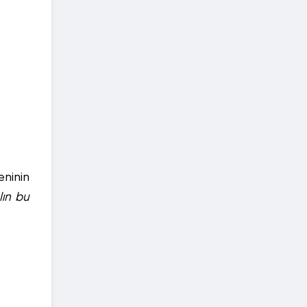
eninin
lın bu