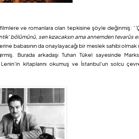
lmlere ve romanlara olan tepkisine şöyle değinmiş: '
'
ntik' bölümünü, sen kızacaksın ama annemden tevarüs e
erine babasının da onaylayacağı bir meslek sahibi olmak
e girmiş. Burada arkadaşı Tuhan Tükel sayesinde Mark
Lenin'in kitaplarını okumuş ve İstanbul'un solcu çevr