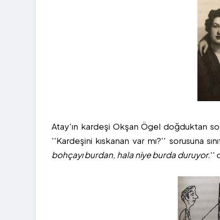
Atay'ın kardeşi Okşan Ögel doğduktan son
''Kardeşini kıskanan var mı?'' sorusuna sın
bohçayı burdan, hala niye burda duruyor.
''