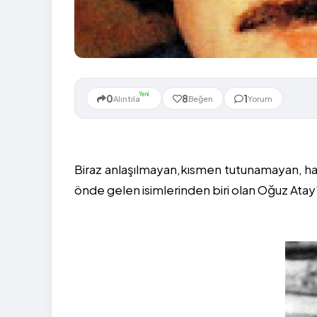
Yeni
0
8
1
Alıntıla
Beğen
Yorum
Biraz anlaşılmayan,kısmen tutunamayan, h
önde gelen isimlerinden biri olan Oğuz Ata