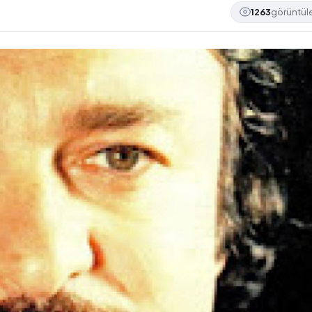
1263
görüntü