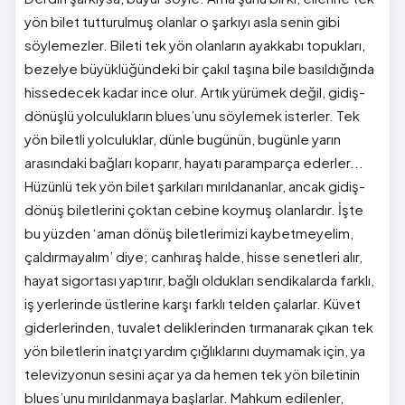
yön bilet tutturulmuş olanlar o şarkıyı asla senin gibi
söylemezler. Bileti tek yön olanların ayakkabı topukları,
bezelye büyüklüğündeki bir çakıl taşına bile basıldığında
hissedecek kadar ince olur. Artık yürümek değil, gidiş-
dönüşlü yolculukların blues’unu söylemek isterler. Tek
yön biletli yolculuklar, dünle bugünün, bugünle yarın
arasındaki bağları koparır, hayatı paramparça ederler...
Hüzünlü tek yön bilet şarkıları mırıldananlar, ancak gidiş-
dönüş biletlerini çoktan cebine koymuş olanlardır. İşte
bu yüzden ‘aman dönüş biletlerimizi kaybetmeyelim,
çaldırmayalım’ diye; canhıraş halde, hisse senetleri alır,
hayat sigortası yaptırır, bağlı oldukları sendikalarda farklı,
iş yerlerinde üstlerine karşı farklı telden çalarlar. Küvet
giderlerinden, tuvalet deliklerinden tırmanarak çıkan tek
yön biletlerin inatçı yardım çığlıklarını duymamak için, ya
televizyonun sesini açar ya da hemen tek yön biletinin
blues’unu mırıldanmaya başlarlar. Mahkum edilenler,