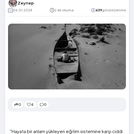
Zeynep
06.01.2024
2 dk okuma
639
görüntülenme
0
4
0
''Hayata bir anlam yükleyen eğitim sistemine karşı ciddi