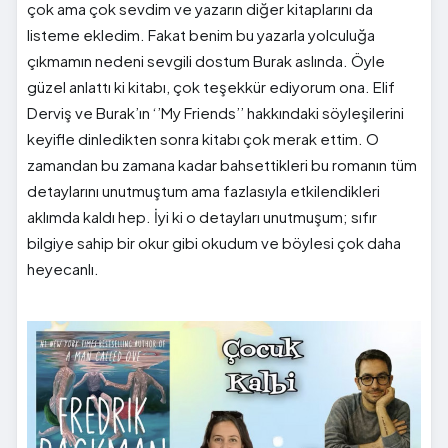
çok ama çok sevdim ve yazarın diğer kitaplarını da
listeme ekledim. Fakat benim bu yazarla yolculuğa
çıkmamın nedeni sevgili dostum Burak aslında. Öyle
güzel anlattı ki kitabı, çok teşekkür ediyorum ona. Elif
Derviş ve Burak’ın ‘’My Friends’’ hakkındaki söyleşilerini
keyifle dinledikten sonra kitabı çok merak ettim. O
zamandan bu zamana kadar bahsettikleri bu romanın tüm
detaylarını unutmuştum ama fazlasıyla etkilendikleri
aklımda kaldı hep. İyi ki o detayları unutmuşum; sıfır
bilgiye sahip bir okur gibi okudum ve böylesi çok daha
heyecanlı.