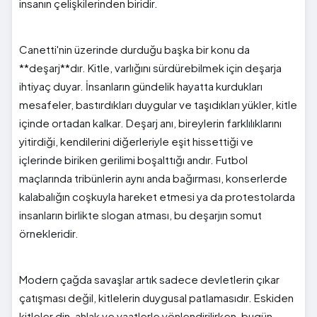
insanın çelişkilerinden biridir.
Canetti'nin üzerinde durduğu başka bir konu da
**deşarj**dır. Kitle, varlığını sürdürebilmek için deşarja
ihtiyaç duyar. İnsanların gündelik hayatta kurdukları
mesafeler, bastırdıkları duygular ve taşıdıkları yükler, kitle
içinde ortadan kalkar. Deşarj anı, bireylerin farklılıklarını
yitirdiği, kendilerini diğerleriyle eşit hissettiği ve
içlerinde biriken gerilimi boşalttığı andır. Futbol
maçlarında tribünlerin aynı anda bağırması, konserlerde
kalabalığın coşkuyla hareket etmesi ya da protestolarda
insanların birlikte slogan atması, bu deşarjın somut
örnekleridir.
Modern çağda savaşlar artık sadece devletlerin çıkar
çatışması değil, kitlelerin duygusal patlamasıdır. Eskiden
kitleler din, ahlak ve vaatlerle yönlendirilirken, bugün