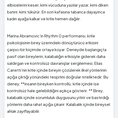
elbiselerini keser, kimi vücuduna yazılar yazar, kimi diken
batırır, kimi tükürür. En son kafasına tabanca dayayınca
kadın ayağa kalkar ve kitle hemen dağılır.
Marina Abramovic’in Rhythm 0 performansı, kitle
psikolojisinin birey üzerindeki dönüştürücü etkisini
çarpıcı bir biçimde ortaya koyar. Deneyde başlangıçta
pasif olan bireylerin, kalabalığın etkisiyle giderek daha
saldırgan ve kontrolsüz davranışlar sergilemesi, Elias
Canetti’nin kitle içinde bireyin çözülerek ilkel yönlerinin
açığa çıktığı yönündeki tespitini doğrular niteliktedir. Bu
deney, **insanın bireyken kontrollü; kitle içinde ise
kontrolsüz hale gelebildiğini açıkça gösterir. ** Birey,
kalabalık içinde sorumluluk duygusunu yitirir ve bastırdığı
yönlerini daha rahat açığa çıkarır. Kalabalık içinde bireysel
ahlak zayıflayabilir.