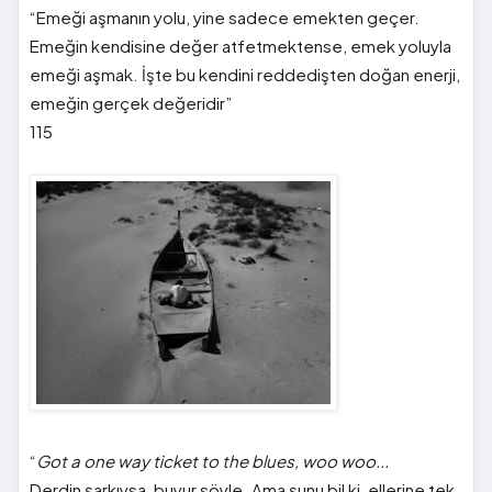
“Emeği aşmanın yolu, yine sadece emekten geçer.
Emeğin kendisine değer atfetmektense, emek yoluyla
emeği aşmak. İşte bu kendini reddedişten doğan enerji,
emeğin gerçek değeridir”
115
“
Got a one way ticket to the blues, woo woo...
Derdin şarkıysa, buyur söyle. Ama şunu bil ki, ellerine tek