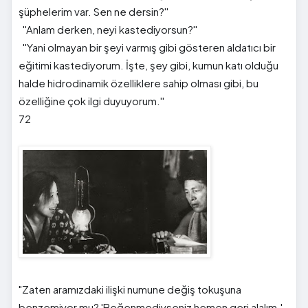
şüphelerim var. Sen ne dersin?''
''Anlam derken, neyi kastediyorsun?''
''Yani olmayan bir şeyi varmış gibi gösteren aldatıcı bir
eğitimi kastediyorum. İşte, şey gibi, kumun katı olduğu
halde hidrodinamik özelliklere sahip olması gibi, bu
özelliğine çok ilgi duyuyorum.''
72
"Zaten aramızdaki ilişki numune değiş tokuşuna
benzemiyor mu? 'Beğenmediyseniz hemen geri alalım.'