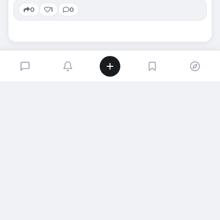
0
1
0
SIRADAKI İÇERIK