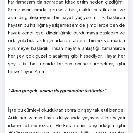
hatırlamasam da sonradan idrak ettim neden çizdiğimi.
Son zamanlarımda gereksiz bir şekilde süratli akan ve
asla dinginleşmeyen bir hayat yaşıyorum. İlk başlarda
hayatın bu hızlılığına yetişemesem de şimdilerde ben de
hayatı kendi içsel dinginliğimle durdurmaya başladım ve
orta yolu bularak koşmadan beraber birbirimizi yormadan
yürümeye başladık. İnsan hayatla anlaştığı zamanlarda
her şey çok güzel olacakmış gibi hissediyor. Hayat her
şeyi altın bir tepside bizlerin önüne sürecekmiş gibi
hissettiriyor. Ama
''Ama gerçek, acıma duygusundan üstündür''
İşte bu cümleyi okuduktan sonra bir şey tak etti bende.
Artık her zaman hayal dünyasında yaşayarak bu hayatı
idame ettiremezsin. Herkes senin düşündüğün gibi
düşünmeyecek ve her zaman iyilik yapmayacaklar.