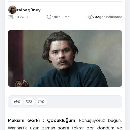
talhagüney
21.11.2024
7 dk okuma
702
görüntülenme
0
2
0
Maksim Gorki : Çocukluğum
, konuşuyoruz bugün.
Wannart'a uzun zaman sonra tekrar geri döndüm ve