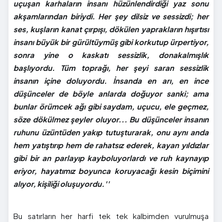
uçuşan karhaların insanı hüzünlendirdiği yaz sonu
akşamlarından biriydi. Her şey dilsiz ve sessizdi; her
ses, kuşların kanat çırpışı, dökülen yaprakların hışırtısı
insanı büyük bir gürültüymüş gibi korkutup ürpertiyor,
sonra yine o kaskatı sessizlik, donakalmışlık
başlıyordu. Tüm toprağı, her şeyi saran sessizlik
insanın içine doluyordu. İnsanda en arı, en ince
düşünceler de böyle anlarda doğuyor sanki; ama
bunlar örümcek ağı gibi saydam, uçucu, ele geçmez,
söze dökülmez şeyler oluyor... Bu düşünceler insanın
ruhunu üzüntüden yakıp tutuşturarak, onu aynı anda
hem yatıştırıp hem de rahatsız ederek, kayan yıldızlar
gibi bir an parlayıp kayboluyorlardı ve ruh kaynayıp
eriyor, hayatımız boyunca koruyacağı kesin biçimini
alıyor, kişiliği oluşuyordu.''
Bu satırların her harfi tek tek kalbimden vurulmuşa