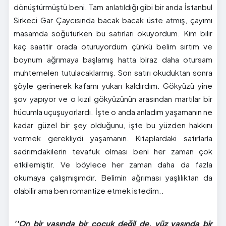
dönüştürmüştü beni. Tam anlatıldığı gibi bir anda İstanbul
Sirkeci Gar Çaycısında bacak bacak üste atmış, çayımı
masamda soğuturken bu satırları okuyordum. Kim bilir
kaç saattir orada oturuyordum çünkü belim sırtım ve
boynum ağrımaya başlamış hatta biraz daha otursam
muhtemelen tutulacaklarmış. Son satırı okuduktan sonra
şöyle gerinerek kafamı yukarı kaldırdım. Gökyüzü yine
şov yapıyor ve o kızıl gökyüzünün arasından martılar bir
hücumla uçuşuyorlardı. İşte o anda anladım yaşamanın ne
kadar güzel bir şey olduğunu, işte bu yüzden hakkını
vermek gerekliydi yaşamanın. Kitaplardaki satırlarla
sadrımdakilerin tevafuk olması beni her zaman çok
etkilemiştir. Ve böylece her zaman daha da fazla
okumaya çalışmışımdır. Belimin ağrıması yaşlılıktan da
olabilir ama ben romantize etmek istedim..
''On bir yaşında bir çocuk değil de, yüz yaşında bir