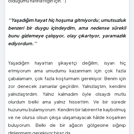
olduğumu hatırlattığın için. :)
''Yaşadığım hayat hiç hoşuma gitmiyordu; umutsuzluk
benzeri bir duygu içindeydim, ama nedense sürekli
bunu gizlemeye çalışıyor, olay çıkartıyor, yaramazlık
ediyordum.''
Yaşadığım hayattan şikayetçi değilim, isyan hiç
etmiyorum ama umudumu kazanmam için çok fazla
çabalamam, çok fazla koşturmam gerekiyor. Benim için
zor denecek zamanlar geçirdim. Yalnızlaştım, kendimi
yalnızlaştırdım. Yalnız kalmadım öyle olsaydı mutlu
olurdum belki ama yalnız hissettim. Ve bir süredir
huzurumu bulamıyorum. Kendimi bir labirentte kaybolmuş
ve ne olursa olsun çıkışa ulaşamayacak hâlde koşarken
buluyorum. Belki de bir ağacın gölgesine sığınıp
dinlenmem gerekiyor biraz da.