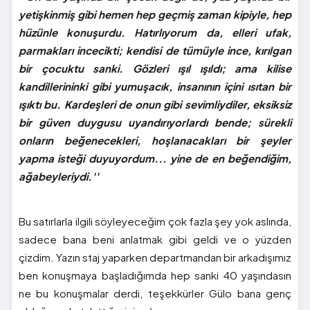
yetişkinmiş gibi hemen hep geçmiş zaman kipiyle, hep
hüzünle konuşurdu. Hatırlıyorum da, elleri ufak,
parmakları incecikti; kendisi de tümüyle ince, kırılgan
bir çocuktu sanki. Gözleri ışıl ışıldı; ama kilise
kandillerininki gibi yumuşacık, insanının içini ısıtan bir
ışıktı bu. Kardeşleri de onun gibi sevimliydiler, eksiksiz
bir güven duygusu uyandırıyorlardı bende; sürekli
onların beğenecekleri, hoşlanacakları bir şeyler
yapma isteği duyuyordum... yine de en beğendiğim,
ağabeyleriydi.''
Bu satırlarla ilgili söyleyeceğim çok fazla şey yok aslında,
sadece bana beni anlatmak gibi geldi ve o yüzden
çizdim. Yazın staj yaparken departmandan bir arkadışımız
ben konuşmaya başladığımda hep sanki 40 yaşındasın
ne bu konuşmalar derdi, teşekkürler Gülo bana genç